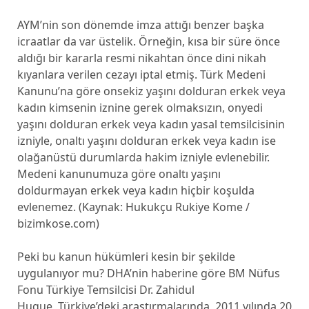
AYM’nin son dönemde imza attığı benzer başka
icraatlar da var üstelik. Örneğin, kısa bir süre önce
aldığı bir kararla resmi nikahtan önce dini nikah
kıyanlara verilen cezayı iptal etmiş. Türk Medeni
Kanunu’na göre onsekiz yaşını dolduran erkek veya
kadın kimsenin iznine gerek olmaksızın, onyedi
yaşını dolduran erkek veya kadın yasal temsilcisinin
izniyle, onaltı yaşını dolduran erkek veya kadın ise
olağanüstü durumlarda hakim izniyle evlenebilir.
Medeni kanunumuza göre onaltı yaşını
doldurmayan erkek veya kadın hiçbir koşulda
evlenemez. (Kaynak: Hukukçu Rukiye Kome /
bizimkose.com)
Peki bu kanun hükümleri kesin bir şekilde
uygulanıyor mu? DHA’nin haberine göre BM Nüfus
Fonu Türkiye Temsilcisi Dr. Zahidul
Huque, Türkiye’deki araştırmalarında, 2011 yılında 20