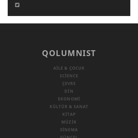
QOLUMNIST
AILE & ÇOCUK
SCIENCE
ÇEVRE
DIN
EKONOMI
KÜLTÜR & SANAT
KITAP
MÜZIK
SINEMA
GÜNCEL