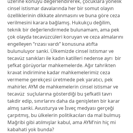
üzerine konuyu değerlendirerek, çocuklara yönelik
cinsel istismar davalarında her bir somut olayın
özelliklerinin dikkate alınmasını ve buna göre ceza
verilmesini karara bağlamış. Hukukçu değilim,
teknik bir değerlendirmede bulunamam, ama pek
çok olayda tecavüzcüleri koruyan ve ceza almalarını
engelleyen “rızası vardı” konusuna atıfta
bulunuluyor sanki. Ülkemizde cinsel istismar ve
tecavüz sanıkları ile kadın katilleri nedense ayrı bir
şefkat görüyorlar mahkemelerde. Ağır tahrikten
kravat indirimine kadar mahkemelerimiz ceza
vermeme gerekçesi üretmede pek yaratıcı, pek
mahirler. AYM de mahkemelerin cinsel istismar ve
tecavüz suçlularına gösterdiği bu şefkatli tavrı
takdir edip, sınırlarını daha da genişleten bir karar
almış sanki. Avusturya ve İsveç medyası gerçeği
çarpıtmış, bu ülkelerin politikacıları da mal bulmuş
Mağribi gibi atılmışlar kabul, ama AYM’nin hiç mi
kabahati yok bunda?