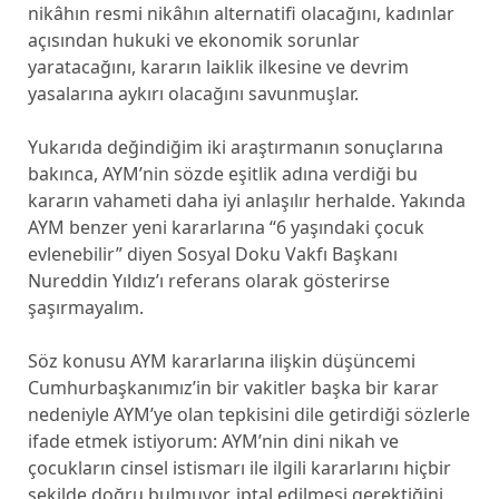
nikâhın resmi nikâhın alternatifi olacağını, kadınlar
açısından hukuki ve ekonomik sorunlar
yaratacağını, kararın laiklik ilkesine ve devrim
yasalarına aykırı olacağını savunmuşlar.
Yukarıda değindiğim iki araştırmanın sonuçlarına
bakınca, AYM’nin sözde eşitlik adına verdiği bu
kararın vahameti daha iyi anlaşılır herhalde. Yakında
AYM benzer yeni kararlarına “6 yaşındaki çocuk
evlenebilir” diyen Sosyal Doku Vakfı Başkanı
Nureddin Yıldız’ı referans olarak gösterirse
şaşırmayalım.
Söz konusu AYM kararlarına ilişkin düşüncemi
Cumhurbaşkanımız’in bir vakitler başka bir karar
nedeniyle AYM’ye olan tepkisini dile getirdiği sözlerle
ifade etmek istiyorum: AYM’nin dini nikah ve
çocukların cinsel istismarı ile ilgili kararlarını hiçbir
şekilde doğru bulmuyor, iptal edilmesi gerektiğini