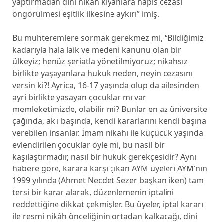
yaptırmadan dini nikâh kıyanlara hapis cezası
öngörülmesi eşitlik ilkesine aykırı” imiş.
Bu muhteremlere sormak gerekmez mi, “Bildiğimiz
kadarıyla hala laik ve medeni kanunu olan bir
ülkeyiz; henüz şeriatla yönetilmiyoruz; nikahsız
birlikte yaşayanlara hukuk neden, neyin cezasını
versin ki?! Ayrica, 16-17 yaşında olup da ailesinden
ayri birlikte yasayan çocuklar mı var
memleketimizde, olabilir mi? Bunlar en az üniversite
çağında, aklı başında, kendi kararlarını kendi başına
verebilen insanlar. İmam nikahı ile küçücük yaşında
evlendirilen çocuklar öyle mi, bu nasil bir
kaşılaştırmadır, nasıl bir hukuk gerekçesidir? Aynı
habere göre, karara karşı çıkan AYM üyeleri AYM’nin
1999 yılında (Ahmet Necdet Sezer başkan iken) tam
tersi bir karar alarak, düzenlemenin iptalini
reddettiğine dikkat çekmişler. Bu üyeler, iptal kararı
ile resmi nikâh önceliğinin ortadan kalkacağı, dini