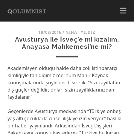
19/08/2016
/
NIHAT YILDIZ
Avusturya ile İsveç’e mi kızalım,
Anayasa Mahkemesi’ne mi?
Akademisyen olduğu halde daha çok istihbaratçı
kimliğiyle tanıdığımız merhum Mahir Kaynak
konuşmalarında şöyle derdi sık sık: “Sizi zayıflatan
dış güçler değildir; onlar sizin zayıflıklarınızdan
faydalanır”.
Geçenlerde Avusturya medyasında “Türkiye onbeş
yaş altı çocuklarla cinsel ilişkiye izin veriyor” başlıklı
bir haber yayınlandı. Arkasından İsveç Dışişleri
Bakanı aynı konuyu kastederek “Türkiye bu kararı