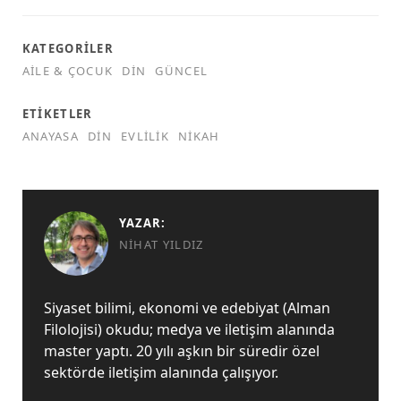
KATEGORILER
AILE & ÇOCUK
DIN
GÜNCEL
ETIKETLER
ANAYASA
DIN
EVLILIK
NIKAH
YAZAR:
NIHAT YILDIZ
Siyaset bilimi, ekonomi ve edebiyat (Alman
Filolojisi) okudu; medya ve iletişim alanında
master yaptı. 20 yılı aşkın bir süredir özel
sektörde iletişim alanında çalışıyor.