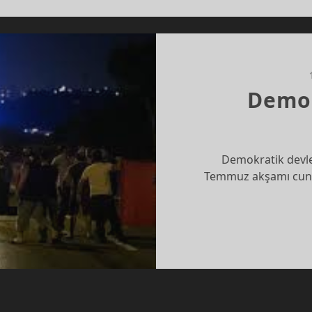
İSVEÇ’E
MI
KIZALIM,
ANAYASA
MAHKEMESI’NE
MI?
Demo
Demokratik devle
Temmuz akşamı cunta