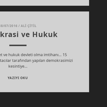
18/07/2016
/
ALI ÇITIL
krasi ve Hukuk
t ve hukuk devleti olma imtihanı… 15
cılar tarafından yapılan demokrasimizi
kesintiye…
DEMOKRASI
YAZIYI OKU
VE
HUKUK