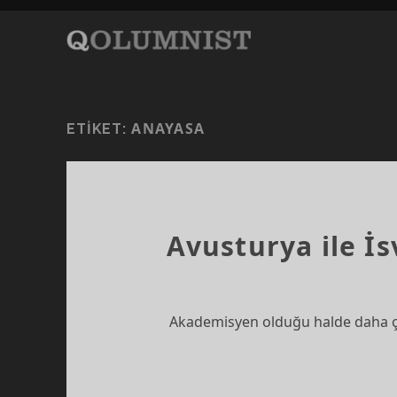
ANAYASA
ETIKET:
Avusturya ile İ
Akademisyen olduğu halde daha ço