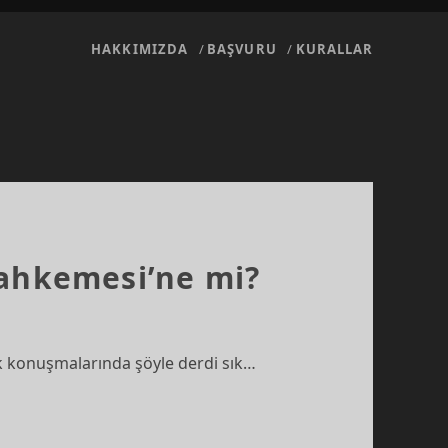
HAKKIMIZDA
BAŞVURU
KURALLAR
Mahkemesi’ne mi?
k konuşmalarında şöyle derdi sık…