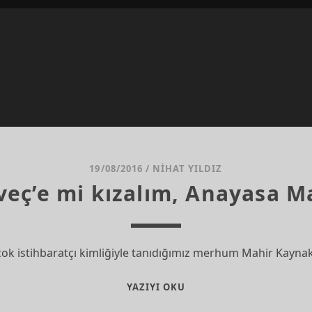
19/08/2016
/
NIHAT YILDIZ
sveç’e mi kızalım, Anayasa 
k istihbaratçı kimliğiyle tanıdığımız merhum Mahir Kayna
AVUSTURYA
YAZIYI OKU
ILE