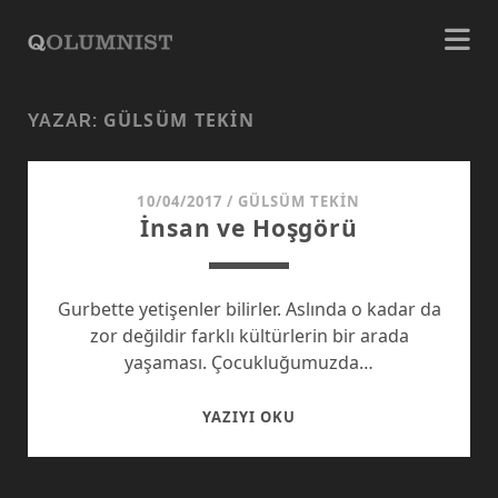
GÜLSÜM TEKIN
YAZAR:
10/04/2017
/
GÜLSÜM TEKIN
İnsan ve Hoşgörü
Gurbette yetişenler bilirler. Aslında o kadar da
zor değildir farklı kültürlerin bir arada
yaşaması. Çocukluğumuzda…
İNSAN
YAZIYI OKU
VE
HOŞGÖRÜ