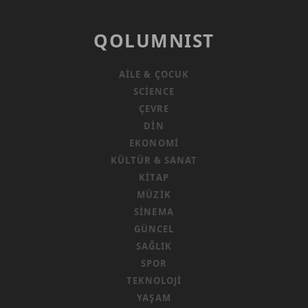
QOLUMNIST
AILE & ÇOCUK
SCIENCE
ÇEVRE
DIN
EKONOMI
KÜLTÜR & SANAT
KITAP
MÜZIK
SINEMA
GÜNCEL
SAĞLIK
SPOR
TEKNOLOJI
YAŞAM