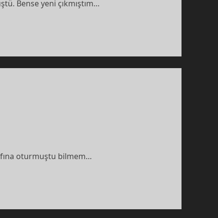
üştü. Bense yeni çıkmıştım…
arafına oturmuştu bilmem…