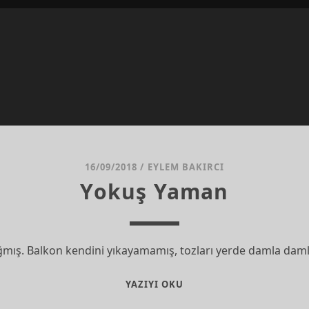
16/09/2018
/
EYLEM BAKIRCI
Yokuş Yaman
ğmış. Balkon kendini yıkayamamış, tozları yerde damla da
YOKUŞ
YAZIYI OKU
YAMAN