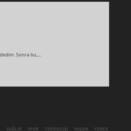
 dedim. Sonra bu,…
L
SAĞLIK
SPOR
TEKNOLOJI
YAŞAM
YEMEK