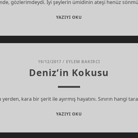
e, gözlerimdeydi. İyi şeylerin ümidinin ateşi henüz sönm
GECENIN
YAZIYI OKU
DELIKLERI
19/12/2017
/
EYLEM BAKIRCI
Deniz’in Kokusu
yerden, kara bir şerit ile ayırmış hayatını. Sınırın hangi t
DENIZ’IN
YAZIYI OKU
KOKUSU