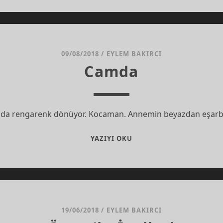
09/08/2018
/
EYLEM BAKIRCI
Camda
 da rengarenk dönüyor. Kocaman. Annemin beyazdan eşarbı
CAMDA
YAZIYI OKU
19/06/2018
/
EYLEM BAKIRCI