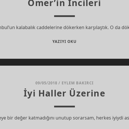
Ömer’in İncileri
tanbul’un kalabalık caddelerine dökerken karşılaştık. O da d
ÖMER’IN
YAZIYI OKU
İNCILERI
09/05/2018
/
EYLEM BAKIRCI
İyi Haller Üzerine
mseye bir değer katmadığını unutup sorarsam, herkes iyiydi 