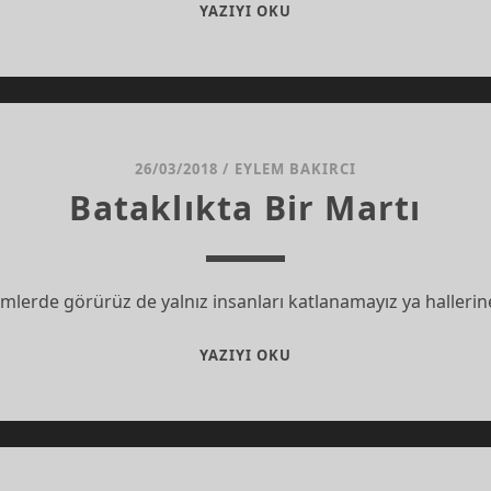
İYI
YAZIYI OKU
HALLER
ÜZERINE
26/03/2018
/
EYLEM BAKIRCI
Bataklıkta Bir Martı
ilmlerde görürüz de yalnız insanları katlanamayız ya hallerine
BATAKLIKTA
YAZIYI OKU
BIR
MARTI