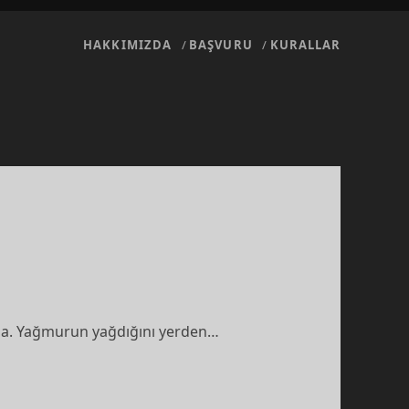
HAKKIMIZDA
BAŞVURU
KURALLAR
mla. Yağmurun yağdığını yerden…