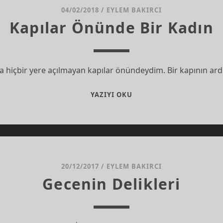
04/02/2018
/
EYLEM BAKIRCI
Kapılar Önünde Bir Kadın
da hiçbir yere açılmayan kapılar önündeydim. Bir kapının 
KAPILAR
YAZIYI OKU
ÖNÜNDE
BIR
KADIN
20/12/2017
/
EYLEM BAKIRCI
Gecenin Delikleri