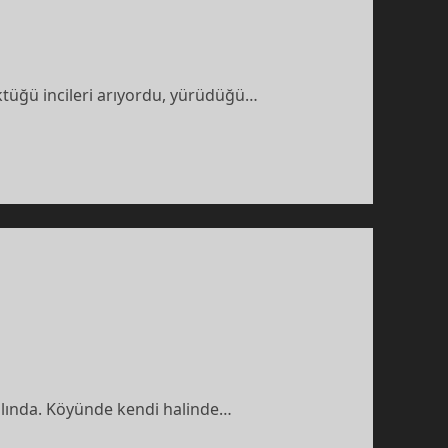
öktüğü incileri arıyordu, yürüdüğü…
aslında. Köyünde kendi halinde…