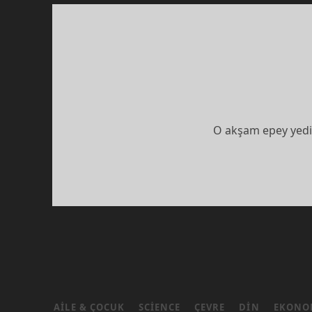
O akşam epey yedi
AILE & ÇOCUK
SCIENCE
ÇEVRE
DIN
EKONO