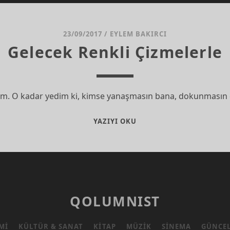
23/09/2017
/
EYLEM BAKIRCI
Gelecek Renkli Çizmelerle
m. O kadar yedim ki, kimse yanaşmasın bana, dokunmasın
GELECEK
YAZIYI OKU
RENKLI
ÇIZMELERLE
QOLUMNIST
MI
KÜLTÜR & SANAT
KITAP
MÜZIK
SINEMA
GÜNCE