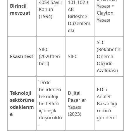
4054 Sayılı
101-102 +
Birincil
Yasası +
Kanun
AB
mevzuat
Clayton
(1994)
Birleşme
Yasası
Düzenlem
esi
SLC
SIEC
(Rekabetin
Esaslı test
(2020’den
SIEC
Önemli
beri)
Ölçüde
Azalması)
TR’de
belirlenen
FTC /
Teknoloji
Dijital
teknoloji
Adalet
sektörüne
Pazarlar
hedefleri
Bakanlığı
odaklanm
Yasası
için eşik
reform
a
(2023)
düşürüldü
gündemi
.