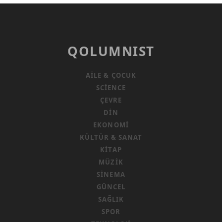
QOLUMNIST
AILE & ÇOCUK
SCIENCE
ÇEVRE
DIN
EKONOMI
KÜLTÜR & SANAT
KITAP
MÜZIK
SINEMA
GÜNCEL
SAĞLIK
SPOR