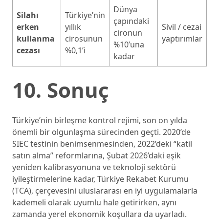
Dünya
Silahı
Türkiye’nin
çapındaki
erken
yıllık
Sivil / cezai
cironun
kullanma
cirosunun
yaptırımlar
%10’una
cezası
%0,1’i
kadar
10. Sonuç
Türkiye’nin birleşme kontrol rejimi, son on yılda
önemli bir olgunlaşma sürecinden geçti. 2020’de
SIEC testinin benimsenmesinden, 2022’deki “katil
satın alma” reformlarına, Şubat 2026’daki eşik
yeniden kalibrasyonuna ve teknoloji sektörü
iyileştirmelerine kadar, Türkiye Rekabet Kurumu
(TCA), çerçevesini uluslararası en iyi uygulamalarla
kademeli olarak uyumlu hale getirirken, aynı
zamanda yerel ekonomik koşullara da uyarladı.