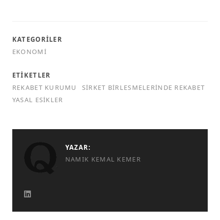
KATEGORILER
EKONOMI
ETIKETLER
REKABET KURUMU
SIRKET BIRLESMELERINDE REKABET
YASAL ESIKLER
YAZAR:
NAMIK KEMAL KEMER