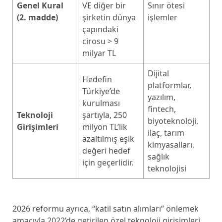
Genel Kural
VE diğer bir
Sınır ötesi
(2. madde)
şirketin dünya
işlemler
çapındaki
cirosu > 9
milyar TL
Dijital
Hedefin
platformlar,
Türkiye’de
yazılım,
kurulması
fintech,
Teknoloji
şartıyla, 250
biyoteknoloji,
Girişimleri
milyon TL’lik
ilaç, tarım
azaltılmış eşik
kimyasalları,
değeri hedef
sağlık
için geçerlidir.
teknolojisi
2026 reformu ayrıca, “katil satın alımları” önlemek
amacıyla 2022’de getirilen özel teknoloji girişimleri