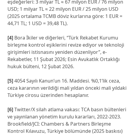
eşdeğerleri: 3 milyar TL ≈ 67 milyon EUR / 76 milyon
USD; 1 milyar TL ≈ 22 milyon EUR / 25 milyon USD
(2025 ortalama TCMB döviz kurlarına göre: 1 EUR =
44,71 TL; 1 USD = 39,48 TL).
[4]
Bora İkiler ve diğerleri, “Türk Rekabet Kurumu
birleşme kontrol eşiklerini revize ediyor ve teknoloji
girişimleri istisnasını yeniden düzenliyor”, e-
Rekabetler, 11 Şubat 2026; Esin Avukatlık Ortaklığı
hukuk bülteni, 12 Şubat 2026.
[5]
4054 Sayılı Kanun’un 16. Maddesi. %0,1’lik ceza,
ceza kararının verildiği mali yıldan önceki mali yıldaki
Türkiye cirosu üzerinden hesaplanır.
[6]
Twitter/X silah atlama vakası: TCA basın bültenleri
ve yayınlanan yönetim kurulu kararları, 2022-2023.
Brookfield/JCI: Chambers & Partners Birleşme
Kontrol Kılavuzu, Türkiye bölümünde (2025 baskısı)