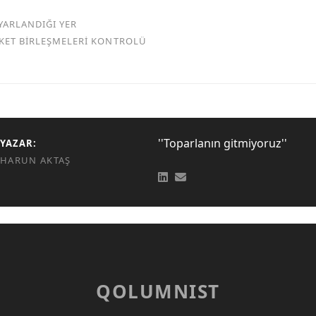
YARLANDIĞI YER
RKET BİRLEŞMELERİ KONTROLÜ
''Toparlanın gitmiyoruz''
YAZAR:
HARUN AKTAŞ
QOLUMNIST