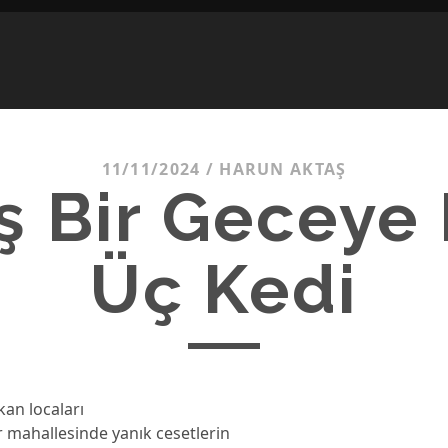
11/11/2024
/
HARUN AKTAŞ
ş Bir Geceye
Üç Kedi
kan locaları
 mahallesinde yanık cesetlerin