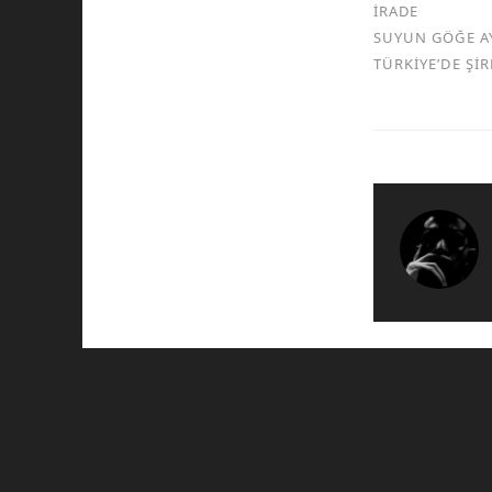
İRADE
SUYUN GÖĞE A
TÜRKİYE’DE Şİ