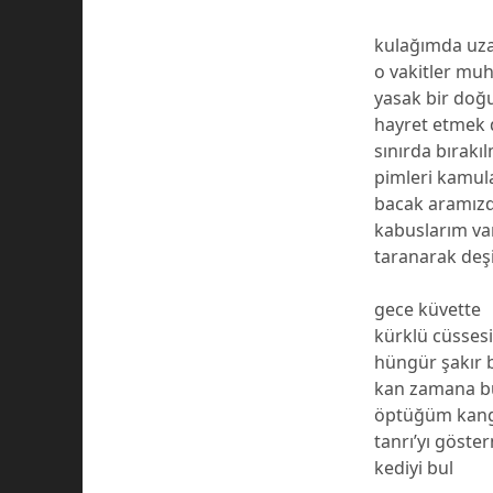
kulağımda uzağ
o vakitler mu
yasak bir doğ
hayret etmek 
sınırda bırakıl
pimleri kamul
bacak aramız
kabuslarım va
taranarak deş
gece küvette
kürklü cüssesiy
hüngür şakır
kan zamana bu
öptüğüm kang
tanrı’yı göst
kediyi bul