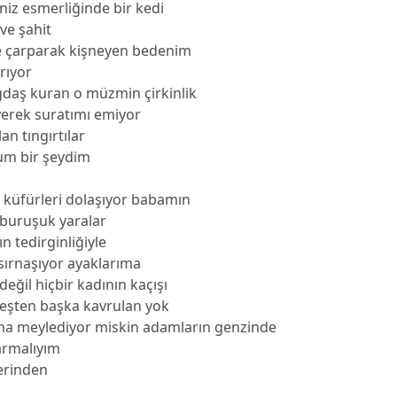
iz esmerliğinde bir kedi
ve şahit
e çarparak kişneyen bedenim
rıyor
daş kuran o müzmin çirkinlik
yerek suratımı emiyor
lan tıngırtılar
um bir şeydim
 küfürleri dolaşıyor babamın
 buruşuk yaralar
n tedirginliğiyle
 sırnaşıyor ayaklarıma
eğil hiçbir kadının kaçışı
eşten başka kavrulan yok
ma meylediyor miskin adamların genzinde
armalıyım
erinden