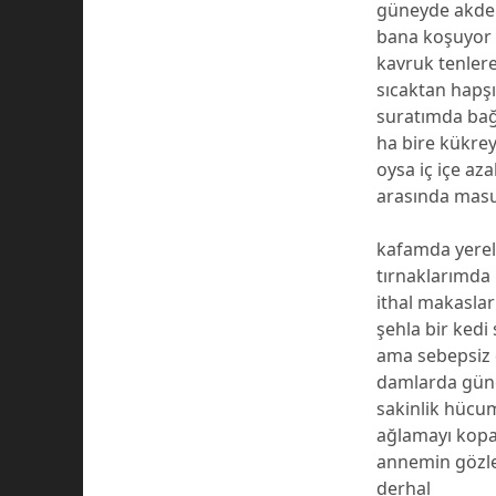
güneyde akden
bana koşuyor 
kavruk tenler
sıcaktan hapşı
suratımda bağ
ha bire kükre
oysa iç içe aza
arasında mas
kafamda yerel
tırnaklarımda
ithal makasları
şehla bir kedi
ama sebepsiz d
damlarda gün
sakinlik hücu
ağlamayı kop
annemin gözl
derhal