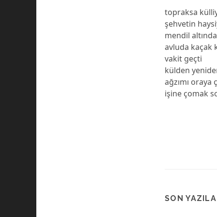
topraksa küll
şehvetin haysi
mendil altınd
avluda kaçak k
vakit geçti
külden yenid
ağzımı oraya 
işine çomak s
SON YAZIL