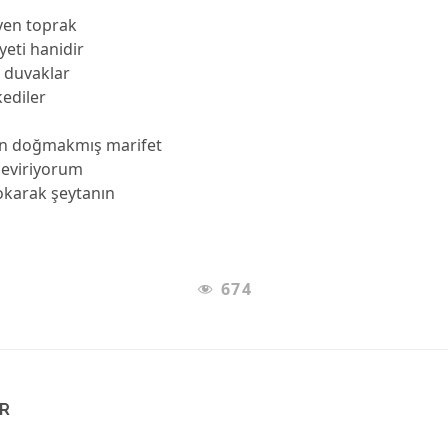
iyen toprak
yeti hanidir
a duvaklar
ediler
en doğmakmış marifet
çeviriyorum
okarak şeytanın
674
AR