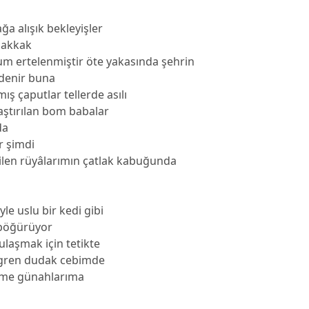
a alışık bekleyişler
hakkak
um ertelenmiştir öte yakasında şehrin
denir buna
mış çaputlar tellerde asılı
aştırılan bom babalar
da
r şimdi
ilen rüyâlarımın çatlak kabuğunda
le uslu bir kedi gibi
 böğürüyor
laşmak için tetikte
ren dudak cebimde
erme günahlarıma