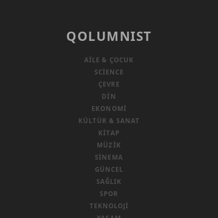
QOLUMNIST
AILE & ÇOCUK
SCIENCE
ÇEVRE
DIN
EKONOMI
KÜLTÜR & SANAT
KITAP
MÜZIK
SINEMA
GÜNCEL
SAĞLIK
SPOR
TEKNOLOJI