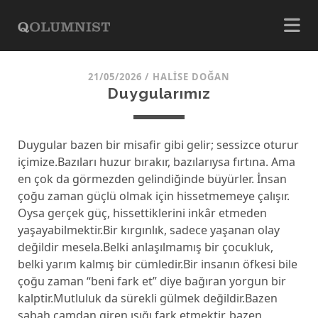
21/05/2026
/
HALISE DOĞAN
Duygularımız
Duygular bazen bir misafir gibi gelir; sessizce oturur
içimize.Bazıları huzur bırakır, bazılarıysa fırtına. Ama
en çok da görmezden gelindiğinde büyürler. İnsan
çoğu zaman güçlü olmak için hissetmemeye çalışır.
Oysa gerçek güç, hissettiklerini inkâr etmeden
yaşayabilmektir.Bir kırgınlık, sadece yaşanan olay
değildir mesela.Belki anlaşılmamış bir çocukluk,
belki yarım kalmış bir cümledir.Bir insanın öfkesi bile
çoğu zaman “beni fark et” diye bağıran yorgun bir
kalptir.Mutluluk da sürekli gülmek değildir.Bazen
sabah camdan giren ışığı fark etmektir, bazen