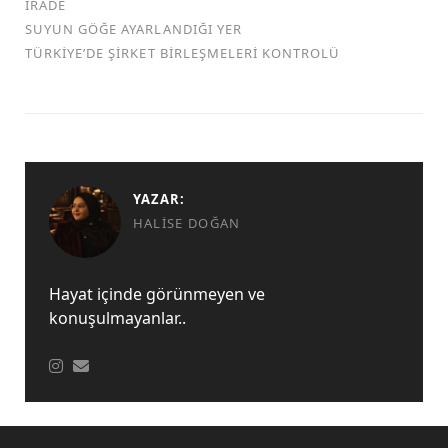
İRADE
SUYUN GÖĞE AYARLANDIĞI YER
TÜRKİYE’DE ŞİRKET BİRLEŞMELERİ KONTROLÜ
YAZAR:
HALISE DOĞAN
Hayat içinde görünmeyen ve
konuşulmayanlar..