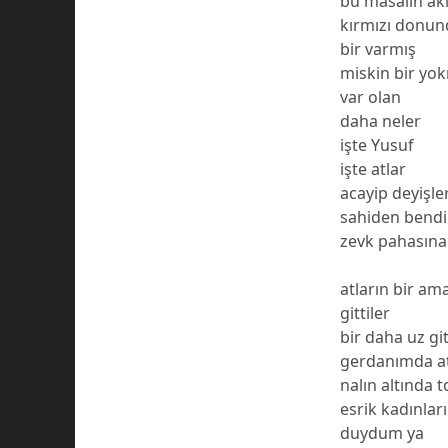
bu masalın akı
kırmızı donun
bir varmış
miskin bir y
var olan
daha neler
işte Yusuf
işte atlar
acayip deyişle
sahiden bendi
zevk pahasına
atların bir am
gittiler
bir daha uz git
gerdanımda a
nalın altında 
esrik kadınla
duydum ya