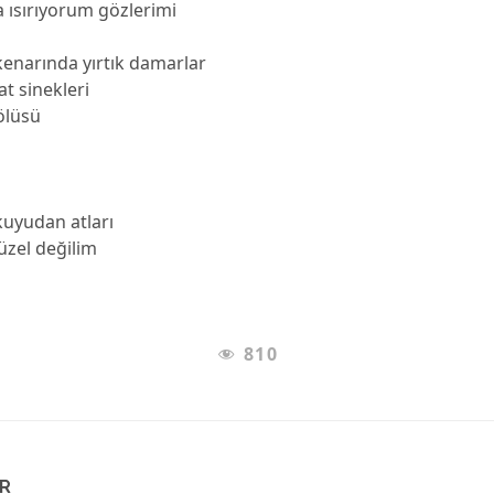
a ısırıyorum gözlerimi
kenarında yırtık damarlar
at sinekleri
ölüsü
uyudan atları
üzel değilim
810
AR