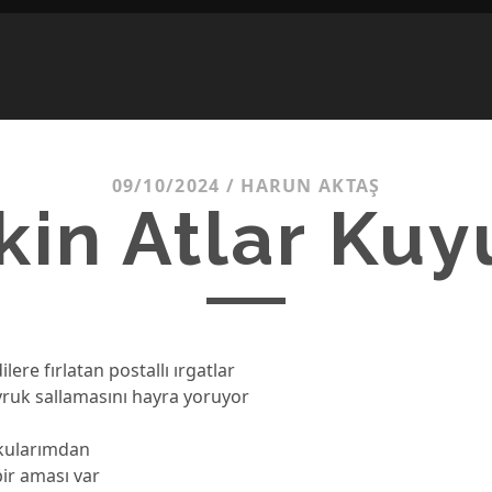
09/10/2024
/
HARUN AKTAŞ
kin Atlar Ku
ilere fırlatan postallı ırgatlar
uyruk sallamasını hayra yoruyor
kularımdan
ir aması var