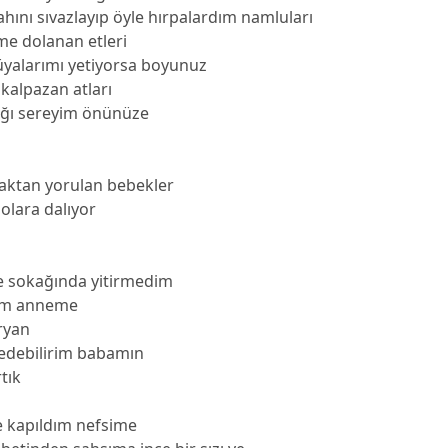
ahını sıvazlayıp öyle hırpalardım namluları
me dolanan etleri
üyalarımı yetiyorsa boyunuz
 kalpazan atları
lağı sereyim önünüze
aktan yorulan bebekler
olara dalıyor
e sokağında yitirmedim
dım anneme
ryan
medebilirim babamın
rtık
e kapıldım nefsime