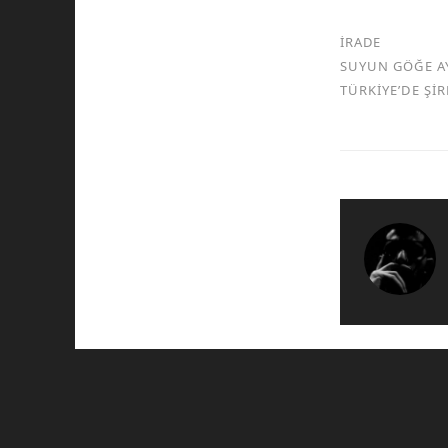
İRADE
SUYUN GÖĞE A
TÜRKİYE’DE Şİ