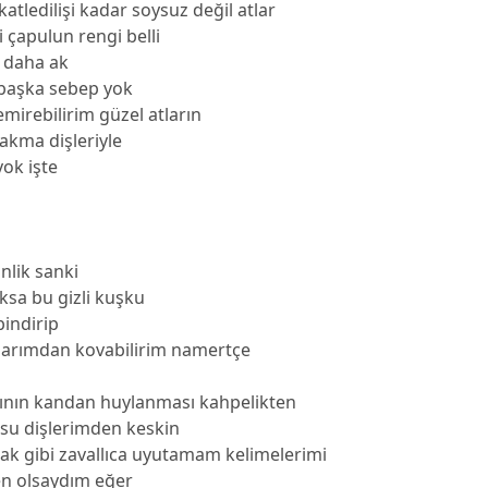
katledilişi kadar soysuz değil atlar
i çapulun rengi belli
z daha ak
 başka sebep yok
emirebilirim güzel atların
takma dişleriyle
ok işte
inlik sanki
ksa bu gizli kuşku
bindirip
arımdan kovabilirim namertçe
rtının kandan huylanması kahpelikten
u dişlerimden keskin
ak gibi zavallıca uyutamam kelimelerimi
en olsaydım eğer