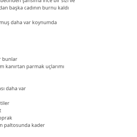
betinden şahsıma ince bir sızı ve
dan başka cadının burnu kaldı
okmuş daha var koynumda
r bunlar
m kanırtan parmak uçlarımı
ası daha var
tiler
t
toprak
rın paltosunda kader