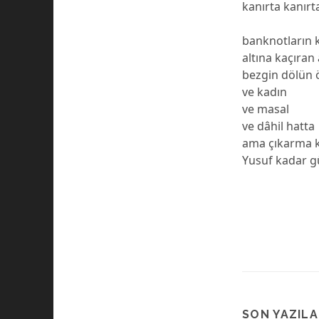
kanırta kanırt
banknotların 
altına kaçıran 
bezgin dölün 
ve kadın
ve masal
ve dâhil hatta
ama çıkarma k
Yusuf kadar g
SON YAZIL