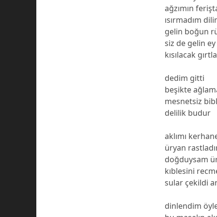
ağzımın ferişt
ısırmadım dili
gelin boğun r
siz de gelin ey
kısılacak gırt
dedim gitti
beşikte ağlam
mesnetsiz bibl
delilik budur
aklımı kerhan
üryan rastla
doğduysam ü
kıblesini rec
sular çekildi a
dinlendim öyl