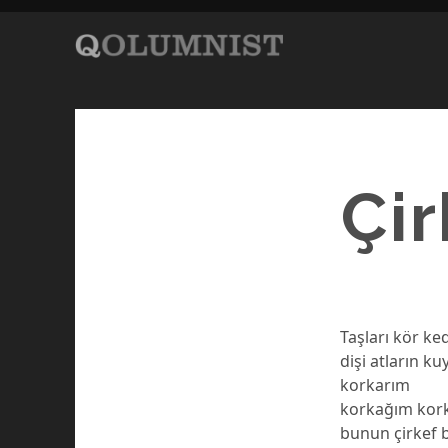
Çir
Taşları kör ked
dişi atların k
korkarım
korkağım kor
bunun çirkef b