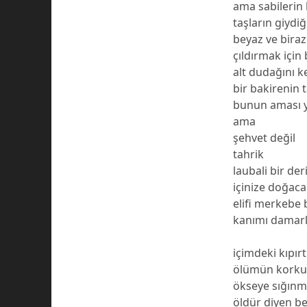
ama sabilerin 
taşların giydiğ
beyaz ve bira
çıldırmak için
alt dudağını k
bir bakirenin 
bunun aması y
ama
şehvet değil
tahrik
laubali bir der
içinize doğaca
elifi merkebe 
kanımı damarl
içimdeki kıpı
ölümün korkus
ökseye sığınm
öldür diyen b