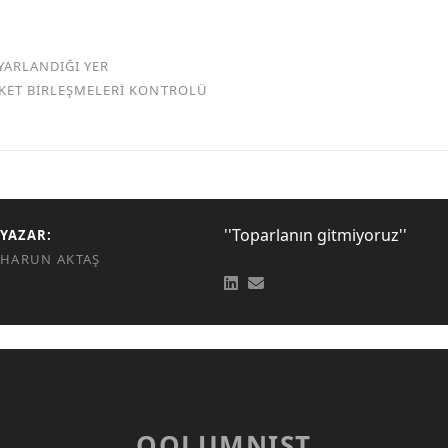
YARLANDIĞI YER
RKET BİRLEŞMELERİ KONTROLÜ
''Toparlanın gitmiyoruz''
YAZAR:
HARUN AKTAŞ
QOLUMNIST