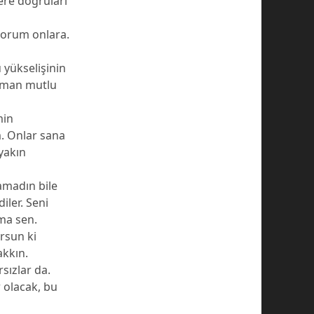
ere doğruları
iyorum onlara.
 yükselişinin
zaman mutlu
min
. Onlar sana
yakın
amadın bile
iler. Seni
yma sen.
orsun ki
akkın.
sızlar da.
r olacak, bu