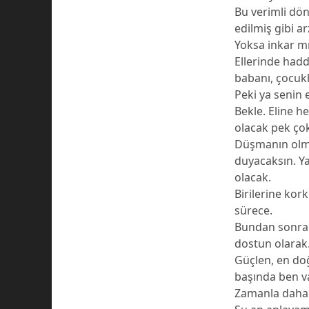
Bu verimli dön
edilmiş gibi 
Yoksa inkar m
Ellerinde hadd
babanı, çocuk
Peki ya senin 
Bekle. Eline h
olacak pek çok
Düşmanın olma
duyacaksın. Y
olacak.
Birilerine kor
sürece.
Bundan sonra 
dostun olarak
Güçlen, en doğ
başında ben va
Zamanla daha 