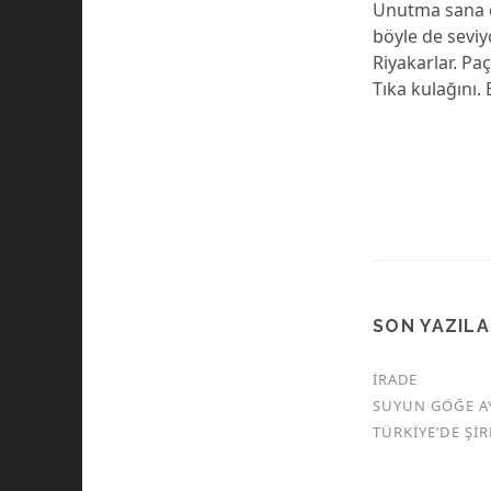
Unutma sana en
böyle de seviy
Riyakarlar. Pa
Tıka kulağını.
SON YAZIL
İRADE
SUYUN GÖĞE A
TÜRKİYE’DE Şİ