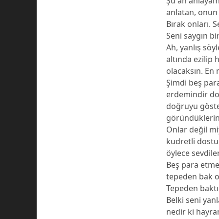
Şu an anlayam
anlatan, onun 
Bırak onları. 
Seni saygın bir
Ah, yanlış söy
altında ezilip
olacaksın. En 
Şimdi beş par
erdemindir do
doğruyu göste
göründüklerin
Onlar değil mi
kudretli dostum
öylece sevdile
Beş para etmez
tepeden bak o
Tepeden baktı
Belki seni yan
nedir ki hayra