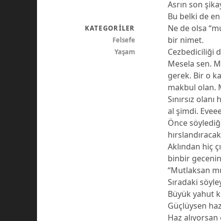
Asrın son şik
Bu belki de en 
Ne de olsa “m
KATEGORILER
bir nimet.
Felsefe
Cezbediciliği 
Yaşam
Mesela sen. M
gerek. Bir o k
makbul olan. 
Sınırsız olanı
al şimdi. Eveee
Önce söylediğ
hırslandıracak
Aklından hiç ç
binbir geceni
“Mutlaksan mu
Sıradaki söyle
Büyük yahut k
Güçlüysen haz
Haz alıyorsan 