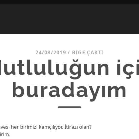
24/08/2019
/
BIGE ÇAKTI
utluluğun iç
buradayım
esi her birimizi kamçılıyor. İtirazı olan?
irim.