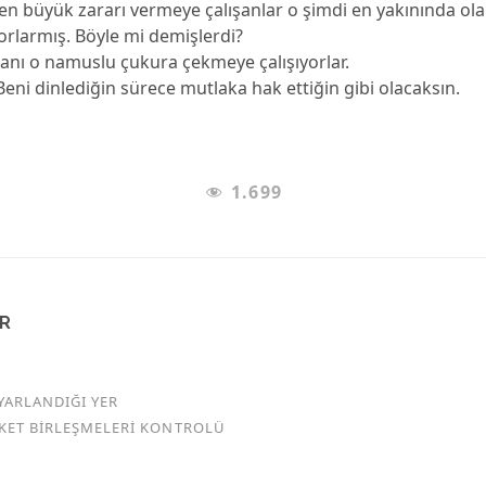
 büyük zararı vermeye çalışanlar o şimdi en yakınında olan
orlarmış. Böyle mi demişlerdi?
çanı o namuslu çukura çekmeye çalışıyorlar.
 Beni dinlediğin sürece mutlaka hak ettiğin gibi olacaksın.
1.699
AR
YARLANDIĞI YER
RKET BİRLEŞMELERİ KONTROLÜ