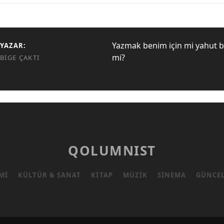
Yazmak benim için mi yahut bi
YAZAR:
mi?
BIGE ÇAKTI
QOLUMNIST
MI
KÜLTÜR & SANAT
KITAP
MÜZIK
SINEMA
GÜNCE