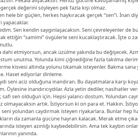
azsın. Pekala alışacaksın. Henüz gücüne kavuşamamış kişil
gerçek değerini söyleyen pek fazla kişi olmaz.
Sen hele bir güçlen, herkes haykıracak gerçek “sen”i. İnan d
i yapacaklar.
ledim. Sen kendin saygınlaşacaksın. Seni çevreleyenler de bu
 hak ettiğin “samimi” övgülerle seni kucaklaştıracak. İşte o 
mutlu.
a dahi etmiyorsun, ancak üzülme yakında bu değişecek. Az
stum unutma. Yolunda kimi çiğnediğine fazla takılma derim
rme kisvesi altında yolunu tıkamak isteyenler. Bakma sana 
e. Haset ediyorlar dinleme.
ydi seni aciz olduğuna inandıran. Bu dayatmalara karşı koy
. Öylesine inandırıcıydılar. Azla yetin dediler, nasihatler verd
r, safi sen olduğun için. Hepsi yalancı dostum. Yolundan ca
 olmayacaksın artık. İstiyorsun ki on para et. Hakkın. İstiy
 seni yolundan caydırmak isteyen riyakarlara. Bunlar hep h
kların da zamanla gücüne hayran kalacak. Merak etme çıkar
larında isteyen azınlığı kaybedebilirsin. Ama tek kaybın onla
nlarının yanında.