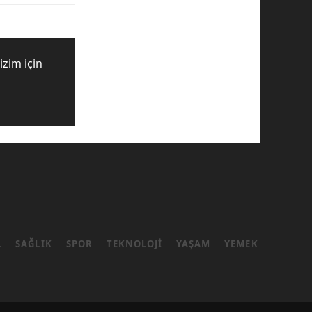
zim için
L
SAĞLIK
SPOR
TEKNOLOJI
YAŞAM
YEMEK