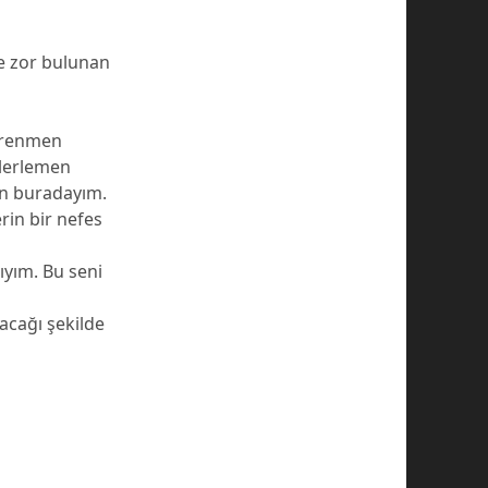
e zor bulunan
öğrenmen
ilerlemen
in buradayım.
rin bir nefes
ıyım. Bu seni
acağı şekilde