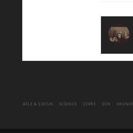
AILE & ÇOCUK
SCIENCE
ÇEVRE
DIN
EKONO