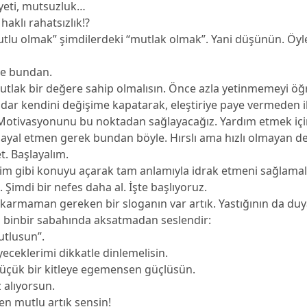
ayeti, mutsuzluk…
haklı rahatsızlık!?
utlu olmak” şimdilerdeki “mutlak olmak”. Yani düşünün. Öyl
de bundan.
utlak bir değere sahip olmalısın. Önce azla yetinmemeyi 
adar kendini değişime kapatarak, eleştiriye paye vermeden 
Motivasyonunu bu noktadan sağlayacağız. Yardım etmek iç
 hayal etmen gerek bundan böyle. Hırslı ama hızlı olmayan de
t. Başlayalım.
im gibi konuyu açarak tam anlamıyla idrak etmeni sağlamal
. Şimdi bir nefes daha al. İşte başlıyoruz.
ıkarmaman gereken bir sloganın var artık. Yastığının da duy
n binbir sabahında aksatmadan seslendir:
tlusun”.
yeceklerimi dikkatle dinlemelisin.
üçük bir kitleye egemensen güçlüsün.
 alıyorsun.
en mutlu artık sensin!