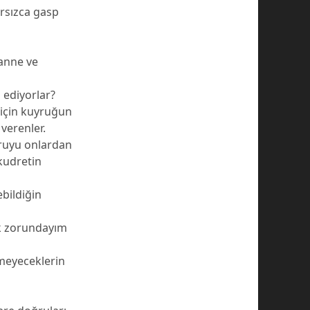
ırsızca gasp
 anne ve
 ediyorlar?
 için kuyruğun
verenler.
ğruyu onlardan
kudretin
ebildiğin
k zorundayım
tmeyeceklerin