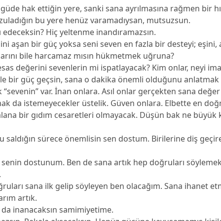
güde hak ettiğin yere, sanki sana ayrılmasına rağmen bir h
arzuladığın bu yere henüz varamadıysan, mutsuzsun.
ı edeceksin? Hiç yeltenme inandıramazsın.
ini aşan bir güç yoksa seni seven en fazla bir desteyi; eşini,
larını bile harcamaz mısın hükmetmek uğruna?
esas değerini sevenlerin mi ispatlayacak? Kim onlar, neyi ima
ele bir güç geçsin, sana o dakika önemli olduğunu anlatmak
 “sevenin” var. İnan onlara. Asıl onlar gerçekten sana değer 
k da istemeyecekler üstelik. Güven onlara. Elbette en do
alana bir gıdım cesaretleri olmayacak. Düşün bak ne büyük 
ku saldığın sürece önemlisin sen dostum. Birilerine diş geçir
senin dostunum. Ben de sana artık hep doğruları söyleme
.
ruları sana ilk gelip söyleyen ben olacağım. Sana ihanet e
rım artık.
da inanacaksın samimiyetime.