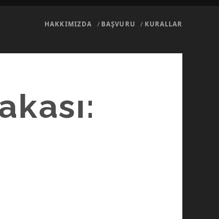
HAKKIMIZDA
BAŞVURU
KURALLAR
akası:
I