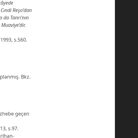
ikâyede
l Cındi Reşo’dan
a da Tanrı’nın
 Muaviye’dir.
1993, s.560.
aplanmış. Bkz.
mezhebe geçen
13, s.97.
drlhan-