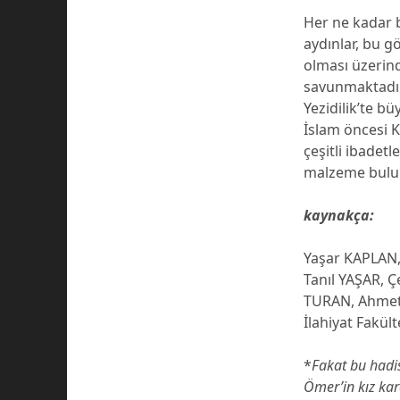
Her ne kadar 
aydınlar, bu g
olması üzerind
savunmaktadır
Yezidilik’te b
İslam öncesi Kü
çeşitli ibadetl
malzeme bulu
kaynakça:
Yaşar KAPLAN,
Tanıl YAŞAR, Ç
TURAN, Ahmet, 
İlahiyat Fakül
*
Fakat bu hadis
Ömer’in kız ka