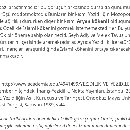
bazı araştırmacılar bu görüşün arkasında dursa da günümüz
örüşü reddetmektedir. Bunların bir kısmı Yezidiliğin Mezop
e ağırlıklı dururken diğer bir kısmı
Aryen kökenli
olduğun
. Özellikle İslamî kökenini görmek istememektedirler. Bu y
üyük bir öneme sahip olan Yezid, Şeyh Adiy ve Melek Tavus’u
rt tarihi içerisinde aramaktadırlar. Ayrıca Yezidilik literatürü
eri, inançları araştırıldığında İslamî kökenini ortaya çıkaraca
nmaktadır.
 http://www.academia.edu/4941499/YEZIDILIK_VE_YEZIDILE
emberin İçindeki İnanış-Yezidilik, Nokta Yayınları, İstanbul 20
Yezidiliğin Aslı, Kurucusu ve Tarihçesi, Ondokuz Mayıs Üniv
tesi Dergisi, Samsun 1989, s.44.
ede tarihi açıdan önemli bir eksiklik göze çarpmaktadır; çünkü 
rdeşiyle evlenmemiştir, oğlu Yezid de Hz.Muhammed döneminde 