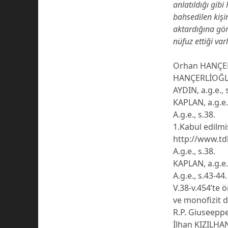
anlatıldığı gib
bahsedilen kişi
aktardığına göre
nüfuz ettiği var
Orhan HANÇERL
HANÇERLİOĞLU,
AYDIN, a.g.e., 
KAPLAN, a.g.e.
A.g.e., s.38.
1.Kabul edilmi
http://www.tdk
A.g.e., s.38.
KAPLAN, a.g.e.,
A.g.e., s.43-44.
V.38-v.454’te
ve monofizit do
R.P. Giuseeppe
İlhan KIZILHAN