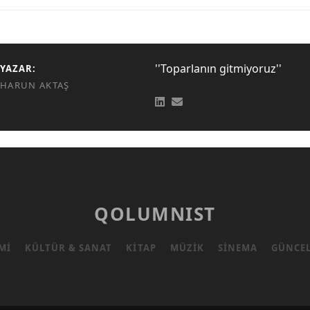
''Toparlanın gitmiyoruz''
YAZAR:
HARUN AKTAŞ
QOLUMNIST
MI
KÜLTÜR & SANAT
KITAP
MÜZIK
SINEMA
GÜNCE