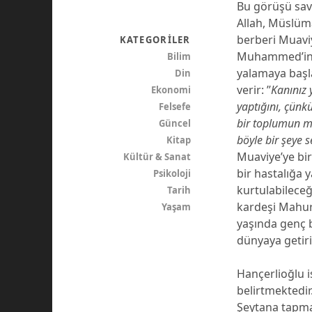
Bu görüşü sav
Allah, Müslüm
berberi Muaviy
KATEGORILER
Muhammed’in b
Bilim
yalamaya başl
Din
verir: ’’
Kanınız 
Ekonomi
yaptığını, çün
Felsefe
bir toplumun m
Güncel
böyle bir şeye
Kitap
Muaviye’ye bi
Kültür & Sanat
bir hastalığa 
Psikoloji
kurtulabileceği
Tarih
kardeşi Mahura
Yaşam
yaşında genç b
dünyaya getiri
Hançerlioğlu is
belirtmektedir
Şeytana tapmak