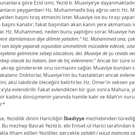
unanlara göre Ezid ismi, Yezid b. Muaviye’ye dayanmaktadır
anların peygamberi Hz. Muhammed’e baş ağrısı verir. Hz
e’den başını tıraş etmesini ister. Muaviye ise bu tıraşı yapar
aşını kanatır; fakat başından akan kanın yere akmaması içi
ar. Hz. Muhammed, neden bunu yaptığını sorar. Muaviye h
yere damlamasın diye dilimle yaladım.’’ Hz. Muhammed ona, çok
kü sen böyle yaparak soyundan ümmetimle mücadele edecek, ona 
eydana gelmesine sebep olacaksın, der. Muaviye de şu cevabı ver
 sebep olacak bu hatam, ben de hiç evlenmem.
’’ Ancak bir süre s
r akrep göndererek onu ısırmasını sağlar. Muaviye bundan 
yakalanır. Doktorlar, Muaviye’nin bu hastalıktan ancak evlen
ni, aksi takdirde öleceğini belirtirler. Hz. Ömer’in seksen ya
’yla evlendirilir. Fakat evlendikten bir gün sonra Mahura, y
ir kadına dönüşmenin yanında hamile kalır ve Allah’ın nuru
r.*
e, Yezidilik dinini Hariciliğin
İbadiyye
mezhebinden türediğ
. Bu mezhep Basralı Yezid b. ebi Eniset-ül Harici tarafından 
la itham edilen Yezidiler, gerçekte
vahdet-i vücut inancına s