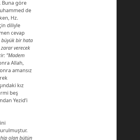
. Buna göre
. Muhammed de
ken, Hz.
n diliyle
emen cevap
 büyük bir hata
zarar verecek
ir: ’’Madem
onra Allah,
sonra amansız
erek
şındaki kız
irmi beş
ndan Yezid’i
ini
kurulmuştur.
ahip olan bütün