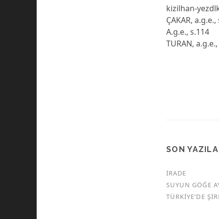
kizilhan-yezdl
ÇAKAR, a.g.e.,
A.g.e., s.114
TURAN, a.g.e.,
SON YAZIL
İRADE
SUYUN GÖĞE A
TÜRKİYE’DE Şİ