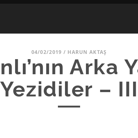
04/02/2019
/
HARUN AKTAŞ
lı’nın Arka Y
Yezidiler – II