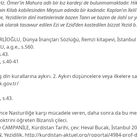
i Hz. Ömer’in Mahura adlı bir kız kardeşi de bulunmamaktadır. H
nin Kilab kabilesinden Meysun adında bir kadındır. Kaplan’ın Xeli
, Yezidilerin dinî metinlerinde bazen Tanrı ve bazen de ilahî sır y
lık olarak tasavvur edilen Ezi ve Ezid’den kastedilen bizzat Yezid b.
İOĞLU, Dünya İnançları Sözlüğü, Remzi kitapevi, İstanbul 
 a.g.e., s.560.
s.43.
, s.40-41
ş din kurallarına aykırı. 2. Aykırı düşüncelere veya ilkelere s
.gov.tr/
 s.43.
 önce Nasturiliğe karşı mücadele veren, daha sonra da bu 
ktrini öğreten Bizanslı çileci.
 CAMPANİLE, Kürdistan Tarihi, çev: Heval Bucak, İstanbul 20
, Yezidilik, http://kurdistan-aktuel.org/roportaj/4984-prof-