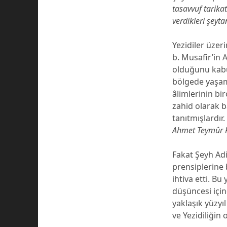
tasavvuf tarika
verdikleri şeyta
Yezidiler üzer
b. Musafir’in A
olduğunu kabu
bölgede yaşa
âlimlerinin b
zahid olarak b
tanıtmışlardır.
Ahmet Teymûr 
Fakat Şeyh Adi
prensiplerine 
ihtiva etti. Bu
düşüncesi için
yaklaşık yüzyı
ve Yezidiliğin 