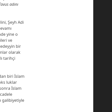
Tavus adını
lini, Şeyh Adi
 devamı
nde yine o
ileri ve
edeyyin bir
anlar olarak
ı tarihçi
dan biri İslam
oks luklar
e sonra İslam
ücadele
galibiyetiyle