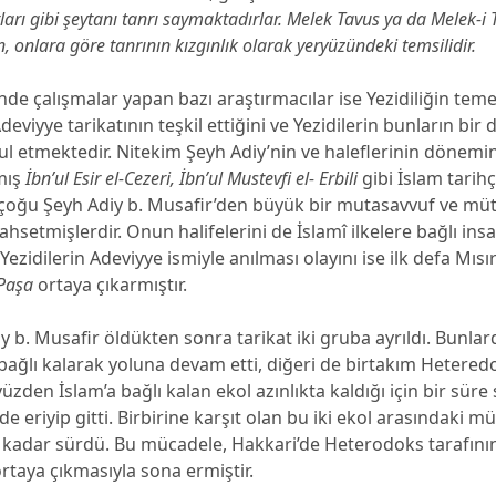
tları gibi şeytanı tanrı saymaktadırlar. Melek Tavus ya da Melek-i 
n, onlara göre tanrının kızgınlık olarak yeryüzündeki temsilidir.
inde çalışmalar yapan bazı araştırmacılar ise Yezidiliğin teme
deviyye tarikatının teşkil ettiğini ve Yezidilerin bunların bir
l etmektedir. Nitekim Şeyh Adiy’nin ve haleflerinin dönemi
mış
İbn’ul Esir el-Cezeri, İbn’ul Mustevfi el- Erbili
gibi İslam tarihç
irçoğu Şeyh Adiy b. Musafir’den büyük bir mutasavvuf ve müt
ahsetmişlerdir. Onun halifelerini de İslamî ilkelere bağlı ins
 Yezidilerin Adeviyye ismiyle anılması olayını ise ilk defa Mısırl
Paşa
ortaya çıkarmıştır.
y b. Musafir öldükten sonra tarikat iki gruba ayrıldı. Bunlar
bağlı kalarak yoluna devam etti, diğeri de birtakım Hetered
 yüzden İslam’a bağlı kalan ekol azınlıkta kaldığı için bir sür
de eriyip gitti. Birbirine karşıt olan bu iki ekol arasındaki m
l kadar sürdü. Bu mücadele, Hakkari’de Heterodoks tarafının 
ortaya çıkmasıyla sona ermiştir.