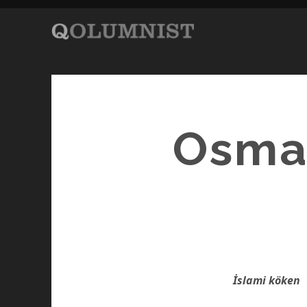
Osman
İslami köken