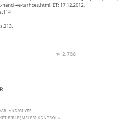
k-nanci-ve-tarhces.html, ET: 17.12.2012.
 s.114
 s.213.
2.758
AR
YARLANDIĞI YER
RKET BİRLEŞMELERİ KONTROLÜ