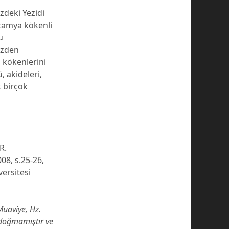
deki Yezidi
otamya kökenli
u
üzden
n kökenlerini
, akideleri,
k birçok
R.
08, s.25-26,
ersitesi
Muaviye, Hz.
doğmamıştır ve