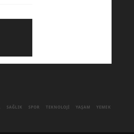
L
SAĞLIK
SPOR
TEKNOLOJI
YAŞAM
YEMEK