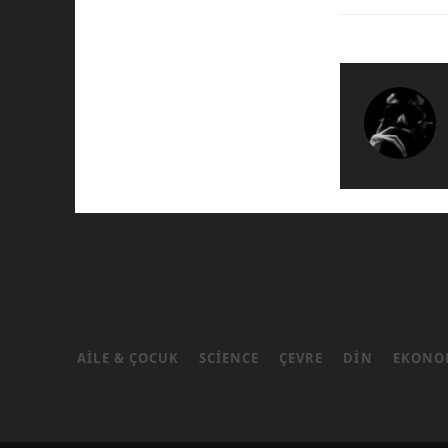
AILE & ÇOCUK
SCIENCE
ÇEVRE
DIN
EKONO