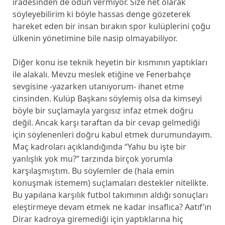
iradesinden de ödün vermiyor. Size net olarak
söyleyebilirim ki böyle hassas denge gözeterek
hareket eden bir insan bırakın spor kulüplerini çoğu
ülkenin yönetimine bile nasip olmayabiliyor.
Diğer konu ise teknik heyetin bir kısmının yaptıkları
ile alakalı. Mevzu meslek etiğine ve Fenerbahçe
sevgisine -yazarken utanıyorum- ihanet etme
cinsinden. Kulüp Başkanı söylemiş olsa da kimseyi
böyle bir suçlamayla yargısız infaz etmek doğru
değil. Ancak karşı taraftan da bir cevap gelmediği
için söylenenleri doğru kabul etmek durumundayım.
Maç kadroları açıklandığında “Yahu bu işte bir
yanlışlık yok mu?” tarzında birçok yorumla
karşılaşmıştım. Bu söylemler de (hala emin
konuşmak istemem) suçlamaları destekler nitelikte.
Bu yapılana karşılık futbol takımının aldığı sonuçları
eleştirmeye devam etmek ne kadar insaflıca? Aatıf’ın
Dirar kadroya giremediği için yaptıklarına hiç