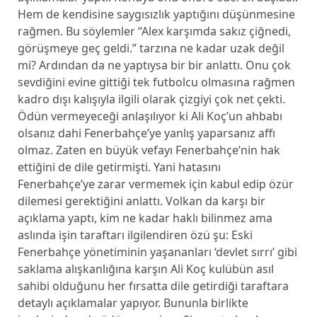
Hem de kendisine saygısızlık yaptığını düşünmesine
rağmen. Bu söylemler “Alex karşımda sakız çiğnedi,
görüşmeye geç geldi.” tarzına ne kadar uzak değil
mi? Ardından da ne yaptıysa bir bir anlattı. Onu çok
sevdiğini evine gittiği tek futbolcu olmasına rağmen
kadro dışı kalışıyla ilgili olarak çizgiyi çok net çekti.
Ödün vermeyeceği anlaşılıyor ki Ali Koç’un ahbabı
olsanız dahi Fenerbahçe’ye yanlış yaparsanız affı
olmaz. Zaten en büyük vefayı Fenerbahçe’nin hak
ettiğini de dile getirmişti. Yani hatasını
Fenerbahçe’ye zarar vermemek için kabul edip özür
dilemesi gerektiğini anlattı. Volkan da karşı bir
açıklama yaptı, kim ne kadar haklı bilinmez ama
aslında işin taraftarı ilgilendiren özü şu: Eski
Fenerbahçe yönetiminin yaşananları ‘devlet sırrı’ gibi
saklama alışkanlığına karşın Ali Koç kulübün asıl
sahibi olduğunu her fırsatta dile getirdiği taraftara
detaylı açıklamalar yapıyor. Bununla birlikte