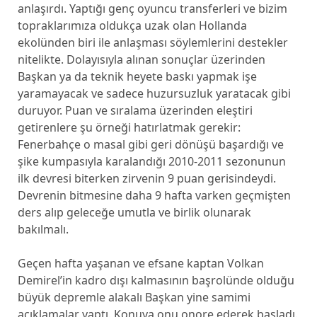
anlaşırdı. Yaptığı genç oyuncu transferleri ve bizim
topraklarımıza oldukça uzak olan Hollanda
ekolünden biri ile anlaşması söylemlerini destekler
nitelikte. Dolayısıyla alınan sonuçlar üzerinden
Başkan ya da teknik heyete baskı yapmak işe
yaramayacak ve sadece huzursuzluk yaratacak gibi
duruyor. Puan ve sıralama üzerinden eleştiri
getirenlere şu örneği hatırlatmak gerekir:
Fenerbahçe o masal gibi geri dönüşü başardığı ve
şike kumpasıyla karalandığı 2010-2011 sezonunun
ilk devresi biterken zirvenin 9 puan gerisindeydi.
Devrenin bitmesine daha 9 hafta varken geçmişten
ders alıp geleceğe umutla ve birlik olunarak
bakılmalı.
Geçen hafta yaşanan ve efsane kaptan Volkan
Demirel’in kadro dışı kalmasının başrolünde olduğu
büyük depremle alakalı Başkan yine samimi
açıklamalar yaptı. Konuya onu onore ederek başladı.