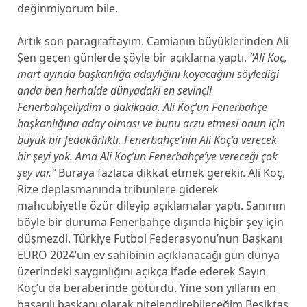
değinmiyorum bile.
Artık son paragraftayım. Camianın büyüklerinden Ali
Şen geçen günlerde şöyle bir açıklama yaptı.
”Ali Koç,
mart ayında başkanlığa adaylığını koyacağını söylediği
anda ben herhalde dünyadaki en sevinçli
Fenerbahçeliydim o dakikada. Ali Koç’un Fenerbahçe
başkanlığına aday olması ve bunu arzu etmesi onun için
büyük bir fedakârlıktı. Fenerbahçe’nin Ali Koç’a verecek
bir şeyi yok. Ama Ali Koç’un Fenerbahçe’ye vereceği çok
şey var.”
Buraya fazlaca dikkat etmek gerekir. Ali Koç,
Rize deplasmanında tribünlere giderek
mahcubiyetle özür dileyip açıklamalar yaptı. Sanırım
böyle bir duruma Fenerbahçe dışında hiçbir şey için
düşmezdi. Türkiye Futbol Federasyonu’nun Başkanı
EURO 2024’ün ev sahibinin açıklanacağı gün dünya
üzerindeki saygınlığını açıkça ifade ederek Sayın
Koç’u da beraberinde götürdü. Yine son yılların en
başarılı başkanı olarak nitelendirebileceğim Beşiktaş