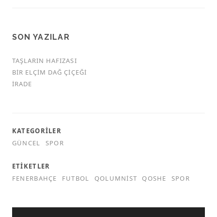
SON YAZILAR
TAŞLARIN HAFIZASI
BIR ELÇIM DAĞ ÇIÇEĞI
İRADE
KATEGORILER
GÜNCEL
SPOR
ETIKETLER
FENERBAHÇE
FUTBOL
QOLUMNIST
QOSHE
SPOR