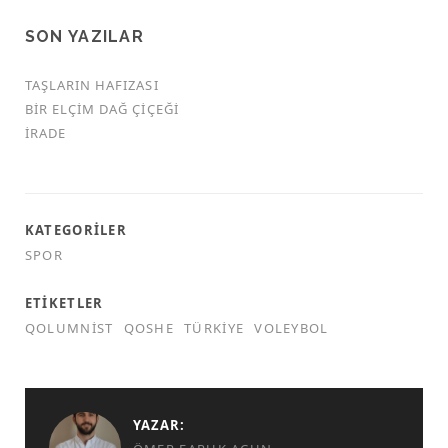
SON YAZILAR
TAŞLARIN HAFIZASI
BIR ELÇIM DAĞ ÇIÇEĞI
İRADE
KATEGORILER
SPOR
ETIKETLER
QOLUMNIST
QOSHE
TÜRKIYE
VOLEYBOL
YAZAR: