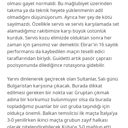
olması gayet normaldi. Bu mağlubiyet üzerinden
takıma ya da teknik heyete yüklenmenin adil
olmadığını düşünüyorum. Ayrıca her şey de kötü
sayılmazdı. Özellikle servis ve servis karşılamada set
alamadığımız rakibimize karşı büyük üstünlük
kurduk. Servis kozu elimizde olduktan sonra her
zaman için şansımız var demektir. Ebrar’ın 16 sayılık
performansı da kaybedilen maçın teselli edici
taraflarından biriydi. Guidetti artık pasör çaprazı
pozisyonunda dilediğince rotasyona gidebilir.
Yarını dinlenerek geçirecek olan Sultanlar, Salı günü
Bulgaristan karşısına çıkacak. Burada dikkat
edilmesi gereken bir nokta var. Gruptan çıkmak
adına bir korkumuz bulunmuyor olsa da burada
topladığımız puanlar bir üst gruba taşındığı için
oldukça önemli. Balkan temsilcisi ilk maçta İtalya’ya
3-0 yenilirken ikinci maçta grubun zayıf halkası
olarak nitelendirebilecek Küba’yı 3-0 mağlup etti.