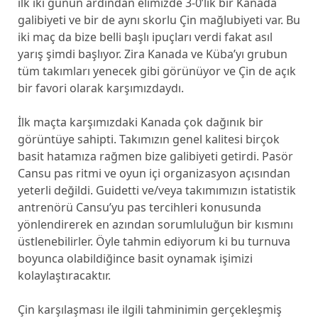
ilk iki günün ardından elimizde 3-0’lık bir Kanada
galibiyeti ve bir de aynı skorlu Çin mağlubiyeti var. Bu
iki maç da bize belli başlı ipuçları verdi fakat asıl
yarış şimdi başlıyor. Zira Kanada ve Küba’yı grubun
tüm takımları yenecek gibi görünüyor ve Çin de açık
bir favori olarak karşımızdaydı.
İlk maçta karşımızdaki Kanada çok dağınık bir
görüntüye sahipti. Takımızın genel kalitesi birçok
basit hatamıza rağmen bize galibiyeti getirdi. Pasör
Cansu pas ritmi ve oyun içi organizasyon açısından
yeterli değildi. Guidetti ve/veya takımımızın istatistik
antrenörü Cansu’yu pas tercihleri konusunda
yönlendirerek en azından sorumluluğun bir kısmını
üstlenebilirler. Öyle tahmin ediyorum ki bu turnuva
boyunca olabildiğince basit oynamak işimizi
kolaylaştıracaktır.
Çin karşılaşması ile ilgili tahminimin gerçekleşmiş