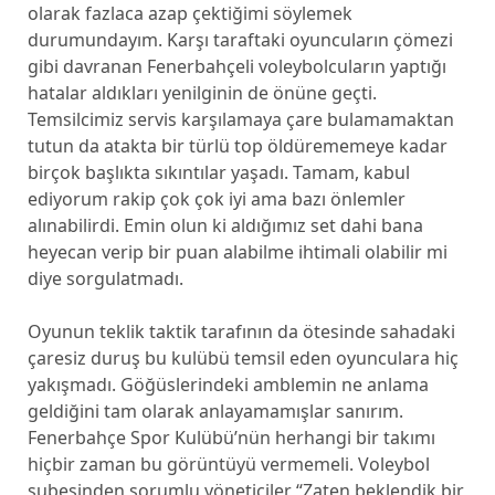
olarak fazlaca azap çektiğimi söylemek
durumundayım. Karşı taraftaki oyuncuların çömezi
gibi davranan Fenerbahçeli voleybolcuların yaptığı
hatalar aldıkları yenilginin de önüne geçti.
Temsilcimiz servis karşılamaya çare bulamamaktan
tutun da atakta bir türlü top öldürememeye kadar
birçok başlıkta sıkıntılar yaşadı. Tamam, kabul
ediyorum rakip çok çok iyi ama bazı önlemler
alınabilirdi. Emin olun ki aldığımız set dahi bana
heyecan verip bir puan alabilme ihtimali olabilir mi
diye sorgulatmadı.
Oyunun teklik taktik tarafının da ötesinde sahadaki
çaresiz duruş bu kulübü temsil eden oyunculara hiç
yakışmadı. Göğüslerindeki amblemin ne anlama
geldiğini tam olarak anlayamamışlar sanırım.
Fenerbahçe Spor Kulübü’nün herhangi bir takımı
hiçbir zaman bu görüntüyü vermemeli. Voleybol
şubesinden sorumlu yöneticiler “Zaten beklendik bir