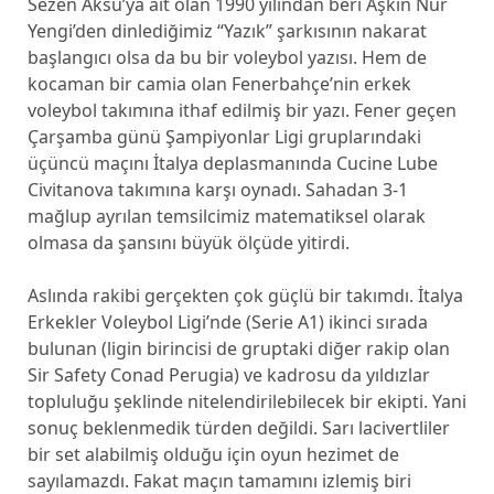
Sezen Aksu’ya ait olan 1990 yılından beri Aşkın Nur
Yengi’den dinlediğimiz “Yazık” şarkısının nakarat
başlangıcı olsa da bu bir voleybol yazısı. Hem de
kocaman bir camia olan Fenerbahçe’nin erkek
voleybol takımına ithaf edilmiş bir yazı. Fener geçen
Çarşamba günü Şampiyonlar Ligi gruplarındaki
üçüncü maçını İtalya deplasmanında Cucine Lube
Civitanova takımına karşı oynadı. Sahadan 3-1
mağlup ayrılan temsilcimiz matematiksel olarak
olmasa da şansını büyük ölçüde yitirdi.
Aslında rakibi gerçekten çok güçlü bir takımdı. İtalya
Erkekler Voleybol Ligi’nde (Serie A1) ikinci sırada
bulunan (ligin birincisi de gruptaki diğer rakip olan
Sir Safety Conad Perugia) ve kadrosu da yıldızlar
topluluğu şeklinde nitelendirilebilecek bir ekipti. Yani
sonuç beklenmedik türden değildi. Sarı lacivertliler
bir set alabilmiş olduğu için oyun hezimet de
sayılamazdı. Fakat maçın tamamını izlemiş biri