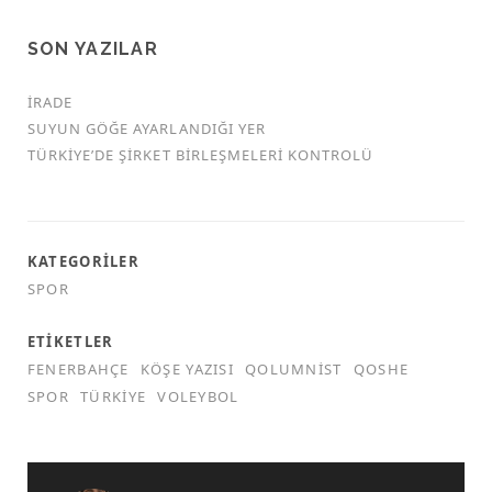
SON YAZILAR
İRADE
SUYUN GÖĞE AYARLANDIĞI YER
TÜRKİYE’DE ŞİRKET BİRLEŞMELERİ KONTROLÜ
KATEGORILER
SPOR
ETIKETLER
FENERBAHÇE
KÖŞE YAZISI
QOLUMNIST
QOSHE
SPOR
TÜRKIYE
VOLEYBOL