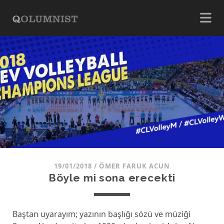
19/01/2018
/
ÖMER FARUK ACUN
Böyle mi sona erecekti
Baştan uyarayım; yazının başlığı sözü ve müziği