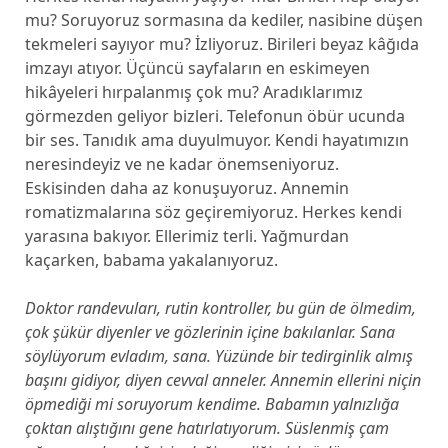
mu? Soruyoruz sormasına da kediler, nasibine düşen
tekmeleri sayıyor mu? İzliyoruz. Birileri beyaz kâğıda
imzayı atıyor. Üçüncü sayfaların en eskimeyen
hikâyeleri hırpalanmış çok mu? Aradıklarımız
görmezden geliyor bizleri. Telefonun öbür ucunda
bir ses. Tanıdık ama duyulmuyor. Kendi hayatımızın
neresindeyiz ve ne kadar önemseniyoruz.
Eskisinden daha az konuşuyoruz. Annemin
romatizmalarına söz geçiremiyoruz. Herkes kendi
yarasına bakıyor. Ellerimiz terli. Yağmurdan
kaçarken, babama yakalanıyoruz.
Doktor randevuları, rutin kontroller, bu gün de ölmedim,
çok şükür diyenler ve gözlerinin içine bakılanlar. Sana
söylüyorum evladım, sana. Yüzünde bir tedirginlik almış
başını gidiyor, diyen cevval anneler. Annemin ellerini niçin
öpmediği mi soruyorum kendime. Babamın yalnızlığa
çoktan alıştığını gene hatırlatıyorum. Süslenmiş çam