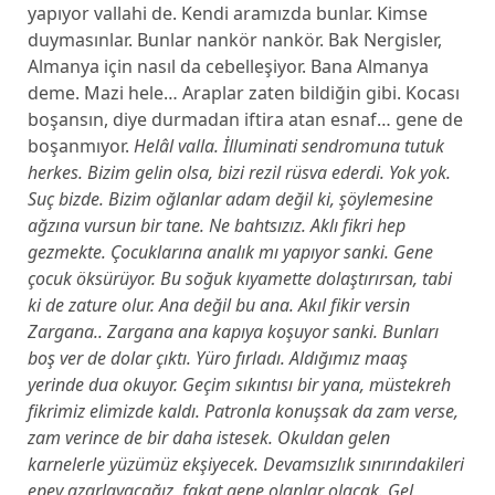
yapıyor vallahi de. Kendi aramızda bunlar. Kimse
duymasınlar. Bunlar nankör nankör. Bak Nergisler,
Almanya için nasıl da cebelleşiyor. Bana Almanya
deme. Mazi hele… Araplar zaten bildiğin gibi. Kocası
boşansın, diye durmadan iftira atan esnaf… gene de
boşanmıyor.
Helâl valla. İlluminati sendromuna tutuk
herkes. Bizim gelin olsa, bizi rezil rüsva ederdi. Yok yok.
Suç bizde. Bizim oğlanlar adam değil ki, şöylemesine
ağzına vursun bir tane. Ne bahtsızız. Aklı fikri hep
gezmekte. Çocuklarına analık mı yapıyor sanki. Gene
çocuk öksürüyor. Bu soğuk kıyamette dolaştırırsan, tabi
ki de zature olur. Ana değil bu ana. Akıl fikir versin
Zargana.. Zargana ana kapıya koşuyor sanki. Bunları
boş ver de dolar çıktı. Yüro fırladı. Aldığımız maaş
yerinde dua okuyor. Geçim sıkıntısı bir yana, müstekreh
fikrimiz elimizde kaldı. Patronla konuşsak da zam verse,
zam verince de bir daha istesek. Okuldan gelen
karnelerle yüzümüz ekşiyecek. Devamsızlık sınırındakileri
epey azarlayacağız, fakat gene olanlar olacak. Gel