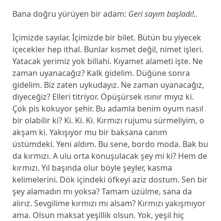
Bana doğru yürüyen bir adam:
Geri sayım başladı!..
İçimizde sayılar. İçimizde bir bilet. Bütün bu yiyecek
içecekler hep ithal. Bunlar kısmet değil, nimet işleri.
Yatacak yerimiz yok billahi. Kıyamet alameti işte. Ne
zaman uyanacağız? Kalk gidelim. Düğüne sonra
gidelim. Biz zaten uykudayız. Ne zaman uyanacağız,
diyeceğiz? Elleri titriyor. Öpüşürsek ısınır mıyız ki.
Çok pis kokuyor şehir. Bu adamla benim oyum nasıl
bir olabilir ki? Ki. Ki. Ki. Kırmızı rujumu sürmeliyim, o
akşam ki. Yakışıyor mu bir baksana canım
üstümdeki. Yeni aldım. Bu sene, bordo moda. Bak bu
da kırmızı. A ulu orta konuşulacak şey mi ki? Hem de
kırmızı. Yıl başında olur böyle şeyler, kasma
kelimelerini. Dök içindeki öfkeyi aziz dostum. Sen bir
şey alamadın mı yoksa? Tamam üzülme, sana da
alırız. Sevgilime kırmızı mı alsam? Kırmızı yakışmıyor
ama. Olsun maksat yeşillik olsun. Yok, yeşil hiç