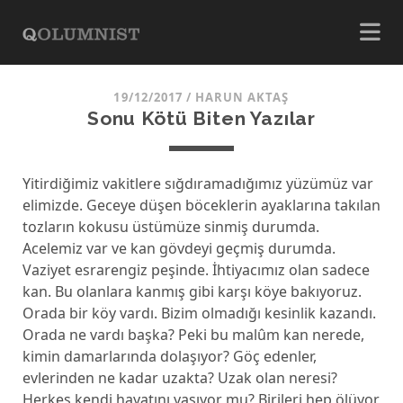
19/12/2017
/
HARUN AKTAŞ
Sonu Kötü Biten Yazılar
Yitirdiğimiz vakitlere sığdıramadığımız yüzümüz var
elimizde. Geceye düşen böceklerin ayaklarına takılan
tozların kokusu üstümüze sinmiş durumda.
Acelemiz var ve kan gövdeyi geçmiş durumda.
Vaziyet esrarengiz peşinde. İhtiyacımız olan sadece
kan. Bu olanlara kanmış gibi karşı köye bakıyoruz.
Orada bir köy vardı. Bizim olmadığı kesinlik kazandı.
Orada ne vardı başka? Peki bu malûm kan nerede,
kimin damarlarında dolaşıyor? Göç edenler,
evlerinden ne kadar uzakta? Uzak olan neresi?
Herkes kendi hayatını yaşıyor mu? Birileri hep ölüyor