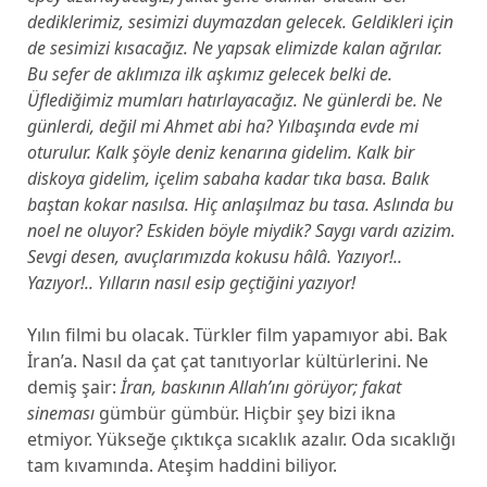
dediklerimiz, sesimizi duymazdan gelecek. Geldikleri için
de sesimizi kısacağız. Ne yapsak elimizde kalan ağrılar.
Bu sefer de aklımıza ilk aşkımız gelecek belki de.
Üflediğimiz mumları hatırlayacağız. Ne günlerdi be. Ne
günlerdi, değil mi Ahmet abi ha? Yılbaşında evde mi
oturulur. Kalk şöyle deniz kenarına gidelim. Kalk bir
diskoya gidelim, içelim sabaha kadar tıka basa. Balık
baştan kokar nasılsa. Hiç anlaşılmaz bu tasa. Aslında bu
noel ne oluyor? Eskiden böyle miydik? Saygı vardı azizim.
Sevgi desen, avuçlarımızda kokusu hâlâ. Yazıyor!..
Yazıyor!.. Yılların nasıl esip geçtiğini yazıyor!
Yılın filmi bu olacak. Türkler film yapamıyor abi. Bak
İran’a. Nasıl da çat çat tanıtıyorlar kültürlerini. Ne
demiş şair:
İran, baskının Allah’ını görüyor; fakat
sineması
gümbür gümbür. Hiçbir şey bizi ikna
etmiyor. Yükseğe çıktıkça sıcaklık azalır. Oda sıcaklığı
tam kıvamında. Ateşim haddini biliyor.