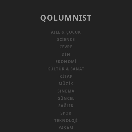
QOLUMNIST
AILE & ÇOCUK
SCIENCE
ÇEVRE
DIN
EKONOMI
KÜLTÜR & SANAT
KITAP
MÜZIK
SINEMA
GÜNCEL
SAĞLIK
SPOR
TEKNOLOJI
YAŞAM