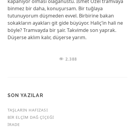
kapanıyor olması olağanüstü. İsmet Özel tramvaya
binmez bir daha, konuşursam. Bir tuğlaya
tutunuyorum düşmeden evvel. Birbirine bakan
sokakların ayakları git gide büyüyor. Haliç’in hali ne
böyle? Tramvayda bir şair. Takvimde son yaprak.
Düşerse aklım kalır, düşerse yarım.
2.388
SON YAZILAR
TAŞLARIN HAFIZASI
BIR ELÇIM DAĞ ÇIÇEĞI
İRADE