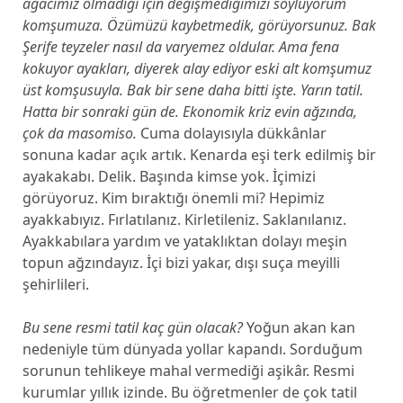
ağacımız olmadığı için değişmediğimizi söylüyorum
komşumuza. Özümüzü kaybetmedik, görüyorsunuz. Bak
Şerife teyzeler nasıl da varyemez oldular. Ama fena
kokuyor ayakları, diyerek alay ediyor eski alt komşumuz
üst komşusuyla. Bak bir sene daha bitti işte. Yarın tatil.
Hatta bir sonraki gün de. Ekonomik kriz evin ağzında,
çok da masomiso.
Cuma dolayısıyla dükkânlar
sonuna kadar açık artık. Kenarda eşi terk edilmiş bir
ayakakabı. Delik. Başında kimse yok. İçimizi
görüyoruz. Kim bıraktığı önemli mi? Hepimiz
ayakkabıyız. Fırlatılanız. Kirletileniz. Saklanılanız.
Ayakkabılara yardım ve yataklıktan dolayı meşin
topun ağzındayız. İçi bizi yakar, dışı suça meyilli
şehirlileri.
Bu sene resmi tatil kaç gün olacak?
Yoğun akan kan
nedeniyle tüm dünyada yollar kapandı. Sorduğum
sorunun tehlikeye mahal vermediği aşikâr. Resmi
kurumlar yıllık izinde. Bu öğretmenler de çok tatil