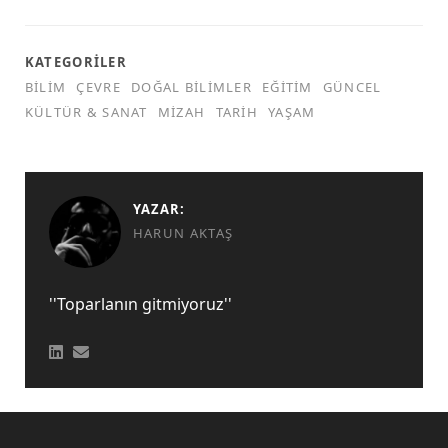
KATEGORILER
BILIM
ÇEVRE
DOĞAL BILIMLER
EĞITIM
GÜNCEL
KÜLTÜR & SANAT
MIZAH
TARIH
YAŞAM
YAZAR:
HARUN AKTAŞ
''Toparlanın gitmiyoruz''