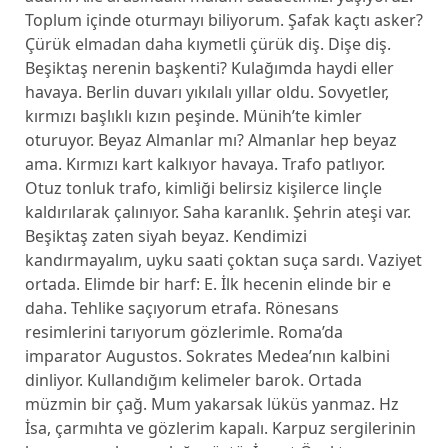
Toplum içinde oturmayı biliyorum. Şafak kaçtı asker?
Çürük elmadan daha kıymetli çürük diş. Dişe diş.
Beşiktaş nerenin başkenti? Kulağımda haydi eller
havaya. Berlin duvarı yıkılalı yıllar oldu. Sovyetler,
kırmızı başlıklı kızın peşinde. Münih’te kimler
oturuyor. Beyaz Almanlar mı? Almanlar hep beyaz
ama. Kırmızı kart kalkıyor havaya. Trafo patlıyor.
Otuz tonluk trafo, kimliği belirsiz kişilerce linçle
kaldırılarak çalınıyor. Saha karanlık. Şehrin ateşi var.
Beşiktaş zaten siyah beyaz. Kendimizi
kandırmayalım, uyku saati çoktan suça sardı. Vaziyet
ortada. Elimde bir harf: E. İlk hecenin elinde bir e
daha. Tehlike saçıyorum etrafa. Rönesans
resimlerini tarıyorum gözlerimle. Roma’da
imparator Augustos. Sokrates Medea’nın kalbini
dinliyor. Kullandığım kelimeler barok. Ortada
müzmin bir çağ. Mum yakarsak lüküs yanmaz. Hz
İsa, çarmıhta ve gözlerim kapalı. Karpuz sergilerinin