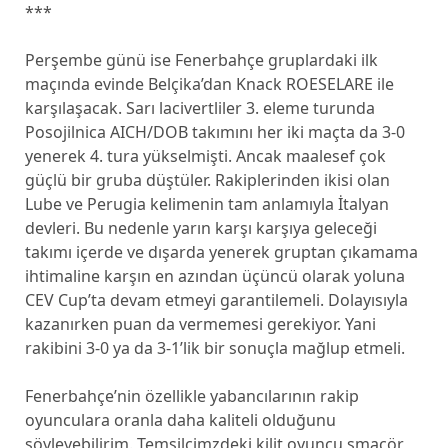
***
Perşembe günü ise Fenerbahçe gruplardaki ilk
maçında evinde Belçika’dan Knack ROESELARE ile
karşılaşacak. Sarı lacivertliler 3. eleme turunda
Posojilnica AICH/DOB takımını her iki maçta da 3-0
yenerek 4. tura yükselmişti. Ancak maalesef çok
güçlü bir gruba düştüler. Rakiplerinden ikisi olan
Lube ve Perugia kelimenin tam anlamıyla İtalyan
devleri. Bu nedenle yarın karşı karşıya geleceği
takımı içerde ve dışarda yenerek gruptan çıkamama
ihtimaline karşın en azından üçüncü olarak yoluna
CEV Cup’ta devam etmeyi garantilemeli. Dolayısıyla
kazanırken puan da vermemesi gerekiyor. Yani
rakibini 3-0 ya da 3-1’lik bir sonuçla mağlup etmeli.
Fenerbahçe’nin özellikle yabancılarının rakip
oyunculara oranla daha kaliteli olduğunu
söyleyebilirim. Temsilcimzdeki kilit oyuncu smaçör