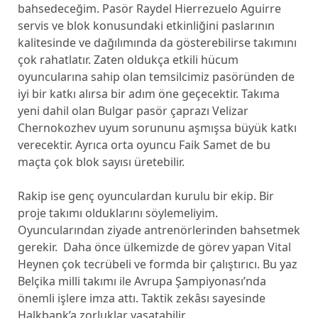
bahsedeceğim. Pasör Raydel Hierrezuelo Aguirre
servis ve blok konusundaki etkinliğini paslarının
kalitesinde ve dağılımında da gösterebilirse takımını
çok rahatlatır. Zaten oldukça etkili hücum
oyuncularına sahip olan temsilcimiz pasöründen de
iyi bir katkı alırsa bir adım öne geçecektir. Takıma
yeni dahil olan Bulgar pasör çaprazı Velizar
Chernokozhev uyum sorununu aşmışsa büyük katkı
verecektir. Ayrıca orta oyuncu Faik Samet de bu
maçta çok blok sayısı üretebilir.
Rakip ise genç oyunculardan kurulu bir ekip. Bir
proje takımı olduklarını söylemeliyim.
Oyuncularından ziyade antrenörlerinden bahsetmek
gerekir. Daha önce ülkemizde de görev yapan Vital
Heynen çok tecrübeli ve formda bir çalıştırıcı. Bu yaz
Belçika milli takımı ile Avrupa Şampiyonası’nda
önemli işlere imza attı. Taktik zekâsı sayesinde
Halkbank’a zorluklar yaşatabilir.