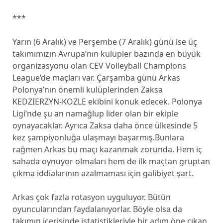
***
Yarın (6 Aralık) ve Perşembe (7 Aralık) günü ise üç
takımımızın Avrupa’nın kulüpler bazında en büyük
organizasyonu olan CEV Volleyball Champions
League’de maçları var. Çarşamba günü Arkas
Polonya’nın önemli kulüplerinden Zaksa
KEDZIERZYN-KOZLE ekibini konuk edecek. Polonya
Ligi’nde şu an namağlup lider olan bir ekiple
oynayacaklar. Ayrıca Zaksa daha önce ülkesinde 5
kez şampiyonluğa ulaşmayı başarmış.Bunlara
rağmen Arkas bu maçı kazanmak zorunda. Hem iç
sahada oynuyor olmaları hem de ilk maçtan gruptan
çıkma iddialarının azalmaması için galibiyet şart.
Arkas çok fazla rotasyon uyguluyor. Bütün
oyuncularından faydalanıyorlar. Böyle olsa da
takımın içerisinde istatistikleriyle bir adım öne çıkan