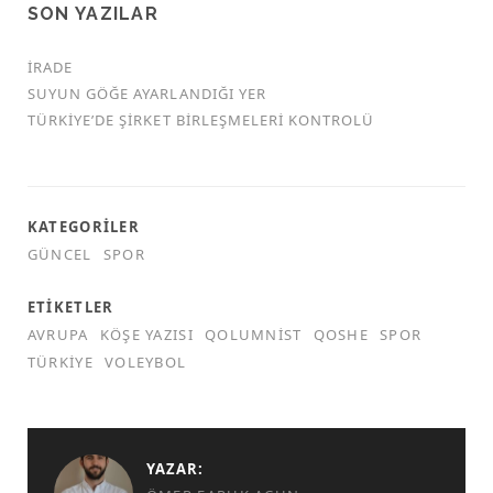
SON YAZILAR
İRADE
SUYUN GÖĞE AYARLANDIĞI YER
TÜRKİYE’DE ŞİRKET BİRLEŞMELERİ KONTROLÜ
KATEGORILER
GÜNCEL
SPOR
ETIKETLER
AVRUPA
KÖŞE YAZISI
QOLUMNIST
QOSHE
SPOR
TÜRKIYE
VOLEYBOL
YAZAR: