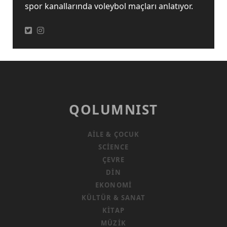
spor kanallarında voleybol maçları anlatıyor.
QOLUMNIST
AILE & ÇOCUK
SCIENCE
ÇEVRE
DIN
EKONOMI
KÜLTÜR & SANAT
KITAP
MÜZIK