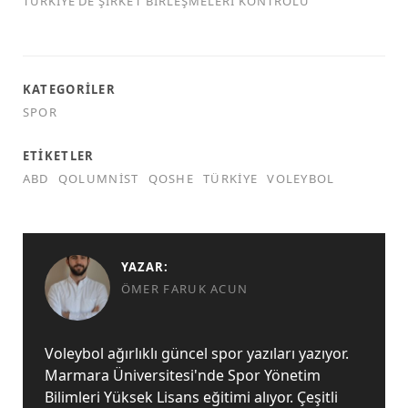
TÜRKİYE’DE ŞİRKET BİRLEŞMELERİ KONTROLÜ
KATEGORILER
SPOR
ETIKETLER
ABD
QOLUMNIST
QOSHE
TÜRKIYE
VOLEYBOL
YAZAR:
ÖMER FARUK ACUN
Voleybol ağırlıklı güncel spor yazıları yazıyor.
Marmara Üniversitesi'nde Spor Yönetim
Bilimleri Yüksek Lisans eğitimi alıyor. Çeşitli