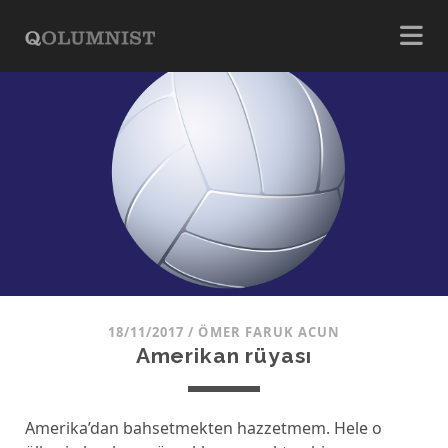
18/11/2017
/
ÖMER FARUK ACUN
Amerikan rüyası
Amerika’dan bahsetmekten hazzetmem. Hele o