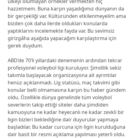
ülkeyi olumlayan örnekler vermekten hiç
hazzetmem. Buna karşın yaşadığımız dünyanın da
bir gerçekliği var. Kültüründen etkilenmeyelim ama
bizden çok daha ilerde oldukları konularda
yaptıklarını incelemekte fayda var. Bu sevimsiz
girizgâha aşağıda yapacağım karşılaştırma için
gerek duydum.
ABD’de 70’li yıllardaki denemenin ardından tekrar
profesyonel voleybol ligi kuruluyor. Şimdilik sekiz
takımla başlayacak organizasyona ait ayrıntılar
henüz açıklanmadı. Lig statüsü, maç takvimi gibi
konular belli olmamasına karşın bu haber gündem
oldu. Özellikle dünya genelinde tüm voleybol
severlerin takip ettiği siteler daha şimdiden
kamuoyuna ne kadar heyecanlı ne kadar zevkli bir
ligin bizleri beklediğine dair duyurular yapmaya
başladılar. Bu kadar curcuna için ligin kurulduğuna
dair basit bir resmi açıklama yapılması yeterli oldu.