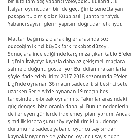
birlikte tam beş yabancı voleybolcu kullandı. İki
İtalyan oyuncudan biri de geçtiğimiz sene İtalyan
pasaportu almış olan Küba asıllı Juantorena’ydı.
Yabancı sayısı liglerin yapısını doğrudan etkiliyor.
Maçtan bağımsız olarak ligler arasında söz
edeceğim ikinci büyük fark rekabet düzeyi.
Sonuçlara incelediğimde karşımıza çıkan tablo Efeler
Ligi’nin İtalya’ya kıyasla daha az çekişmeli maçlara
sahne olduğunu gösteriyor. Bu iddiamı rakamlarla
şöyle ifade edebilirim: 2017-2018 sezonunda Efeler
Ligi’nde oynanan 36 maçın sadece ikisi beşinci sete
uzarken Serie A1’de oynanan 19 maçın beş
tanesinde tie-break oynanmış. Takımlar arasındaki
güç dengesi bize oranla daha iyi. Bunun nedenlerini
de ilerleyen günlerde irdelemeyi planlıyorum. Ancak
şimdilik kısaca şunu söyleyebilirim ki bu denge
durumu ne sadece yabancı oyuncu sayısından
kaynaklanıyor ne de yabancı oyuncu sayısından