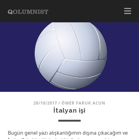
28/10/2017
/
ÖMER FARUK ACUN
İtalyan işi
Bugün genel yazı alışkanlığımın dışına çıkacağım ve