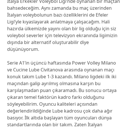
İtalya Erkekler Voleybol Ligi’nde oynanan bir maçtan
bahsedeceğim. Aynı zamanda bu maç üzerinden
İtalyan voleybolunun bazı özelliklerini de Efeler
Ligi’yle kıyaslayarak anlatmaya çalışacağım. Hali
hazırda ülkemizde yayını olan bir lig olduğu için siz
voleybol severler için televizyon ekranında ligimizin
dışında bir alternatif oluşturabilir diye
düşünüyorum.
Serie A1’in üçüncü haftasında Power Volley Milano
ve Cucine Lube Civitanova arasında oynanan maçı
konuk takım Lube 1-3 kazandı. Milano ligdeki ilk iki
maçından galip ayrılmış olmasına karşın bu
karşılaşmadan puan çıkaramadı. Bu sonucu ortaya
çıkaran temel faktörün kadro farkı olduğunu
söyleyebilirim. Oyuncu kaliteleri açısından
değerlendirildiğinde Lube kadrosu çok daha ağır
basıyor. İlk altıda başlayan tüm oyuncuları dünya
standartlarında olan bir takım. Zaten İtalyan