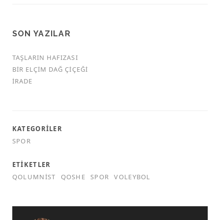
SON YAZILAR
TAŞLARIN HAFIZASI
BIR ELÇIM DAĞ ÇIÇEĞI
İRADE
KATEGORILER
SPOR
ETIKETLER
QOLUMNIST
QOSHE
SPOR
VOLEYBOL