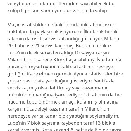
voleybolunun lokomotiflerinden sayılabilecek bu
kulüp ligin son şampiyonu unvanına da sahip.
Maçın istatistiklerine baktığımda dikkatimi çeken
noktaları da paylaşmak istiyorum. İlk olarak her iki
takımın da riskli servis kullandığı görülüyor. Milano
20, Lube ise 21 servis kaçırmış. Bununla birlikte
Lube’nin direk servisten aldığı 10 sayıya karşın
Milano bunu sadece 3 kez başarabilmiş. İşte tam da
burada bireysel oyuncu kalitesi farkının devreye
girdiğini ifade etmem gerekir. Ayrıca istatistikler bize
çok az basit hata yapıldığını gösteriyor. Yani fazla
servis kaçmış olsa dahi kolay sayı kazanmanın
mümkün olmadığına işaret ediyor. İki takımın da her
hücumu topu öldürmek amaçlı kulanmış olmasına
karşın mücadeleyi kazanan tarafın Milano’nun
neredeyse yarısı kadar blok yaptığını söylemeliyim.
Lube’nin 7 blok sayısına kaybeden taraf 13 blokla
karşılık vermiş. Keza kazandığı sette de 6 blok sayısı