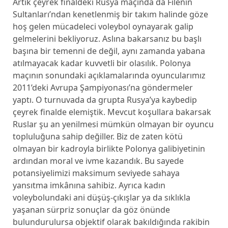
Artık çeyrek finaldeki Rusya maçında da Filenin
Sultanları’ndan kenetlenmiş bir takım halinde göze
hoş gelen mücadeleci voleybol oynayarak galip
gelmelerini bekliyoruz. Aslına bakarsanız bu başlı
başına bir temenni de değil, aynı zamanda yabana
atılmayacak kadar kuvvetli bir olasılık. Polonya
maçının sonundaki açıklamalarında oyuncularımız
2011’deki Avrupa Şampiyonası’na göndermeler
yaptı. O turnuvada da grupta Rusya’ya kaybedip
çeyrek finalde elemiştik. Mevcut koşullara bakarsak
Ruslar şu an yenilmesi mümkün olmayan bir oyuncu
topluluğuna sahip değiller. Biz de zaten kötü
olmayan bir kadroyla birlikte Polonya galibiyetinin
ardından moral ve ivme kazandık. Bu sayede
potansiyelimizi maksimum seviyede sahaya
yansıtma imkânına sahibiz. Ayrıca kadın
voleybolundaki ani düşüş-çıkışlar ya da sıklıkla
yaşanan sürpriz sonuçlar da göz önünde
bulundurulursa objektif olarak bakıldığında rakibin