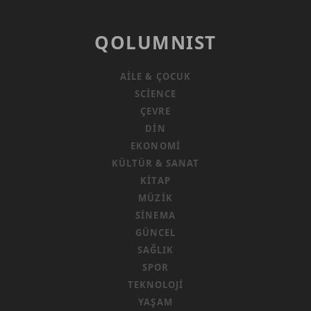
QOLUMNIST
AILE & ÇOCUK
SCIENCE
ÇEVRE
DIN
EKONOMI
KÜLTÜR & SANAT
KITAP
MÜZIK
SINEMA
GÜNCEL
SAĞLIK
SPOR
TEKNOLOJI
YAŞAM