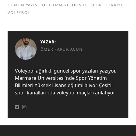
GÜNÜN YAZISI
QOLUMNIST
QOSHE
SPOR
TÜRKIYE
VOLEYBOL
YAZAR:
ÖMER FARUK ACUN
Voleybol ağırlıklı güncel spor yazıları yazıyor.
Marmara Üniversitesi'nde Spor Yönetim
Bilimleri Yüksek Lisans eğitimi alıyor. Çeşitli
spor kanallarında voleybol maçları anlatıyor.