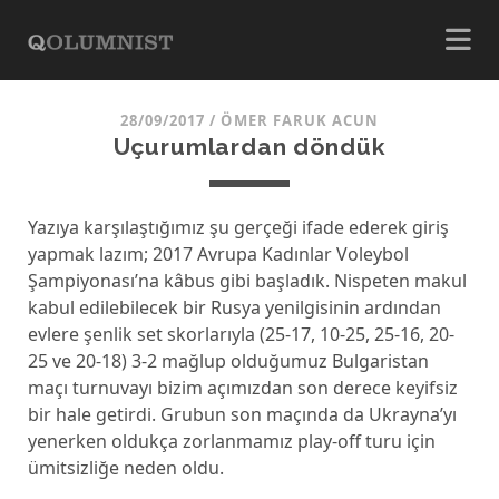
28/09/2017
/
ÖMER FARUK ACUN
Uçurumlardan döndük
Yazıya karşılaştığımız şu gerçeği ifade ederek giriş
yapmak lazım; 2017 Avrupa Kadınlar Voleybol
Şampiyonası’na kâbus gibi başladık. Nispeten makul
kabul edilebilecek bir Rusya yenilgisinin ardından
evlere şenlik set skorlarıyla (25-17, 10-25, 25-16, 20-
25 ve 20-18) 3-2 mağlup olduğumuz Bulgaristan
maçı turnuvayı bizim açımızdan son derece keyifsiz
bir hale getirdi. Grubun son maçında da Ukrayna’yı
yenerken oldukça zorlanmamız play-off turu için
ümitsizliğe neden oldu.