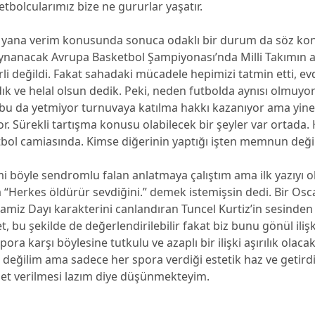
tbolcularımız bize ne gururlar yaşatır.
bir yana verim konusunda sonuca odaklı bir durum da söz kon
oynanacak Avrupa Basketbol Şampiyonası’nda Milli Takımın a
erli değildi. Fakat sahadaki mücadele hepimizi tatmin etti, e
dık ve helal olsun dedik. Peki, neden futbolda aynısı olmuyo
 bu da yetmiyor turnuvaya katılma hakkı kazanıyor ama yine
r. Sürekli tartışma konusu olabilecek bir şeyler var ortada
tbol camiasında. Kimse diğerinin yaptığı işten memnun değil
i böyle sendromlu falan anlatmaya çalıştım ama ilk yazıyı 
“Herkes öldürür sevdiğini.” demek istemişsin dedi. Bir Oscar
amiz Dayı karakterini canlandıran Tuncel Kurtiz’in sesinden
t, bu şekilde de değerlendirilebilir fakat biz bunu gönül iliş
ora karşı böylesine tutkulu ve azaplı bir ilişki aşırılık olacak
değilim ama sadece her spora verdiği estetik haz ve getirdi
et verilmesi lazım diye düşünmekteyim.