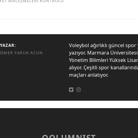
RKET BİRLEŞMELERİ KONTROLÜ
Voleybol ağırlıklı güncel spor 
YAZAR:
yazıyor. Marmara Üniversites
ÖMER FARUK ACUN
Yönetim Bilimleri Yüksek Lisa
alıyor. Çeşitli spor kanalların
maçları anlatıyor.
QOLUMNIST