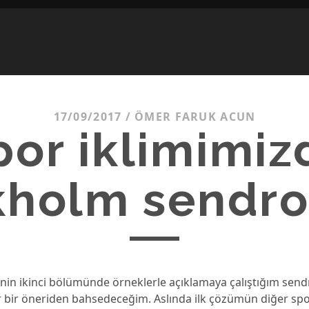
17/09/2017
/
ÖMER FARUK ACUN
por iklimimiz
kholm sendr
sinin ikinci bölümünde örneklerle açıklamaya çalıştığım se
ir bir öneriden bahsedeceğim. Aslında ilk çözümün diğer sp