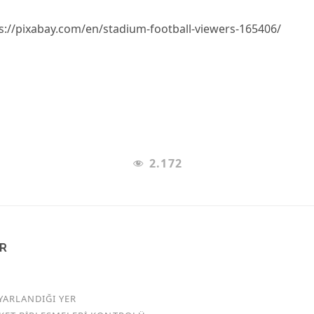
ps://pixabay.com/en/stadium-football-viewers-165406/
2.172
AR
YARLANDIĞI YER