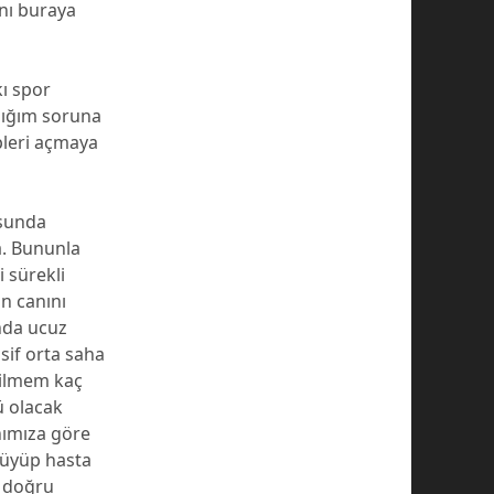
ını buraya
kı spor
ydığım soruna
epleri açmaya
usunda
. Bununla
i sürekli
in canını
ında ucuz
sif orta saha
 bilmem kaç
ü olacak
nımıza göre
üşüyüp hasta
p doğru