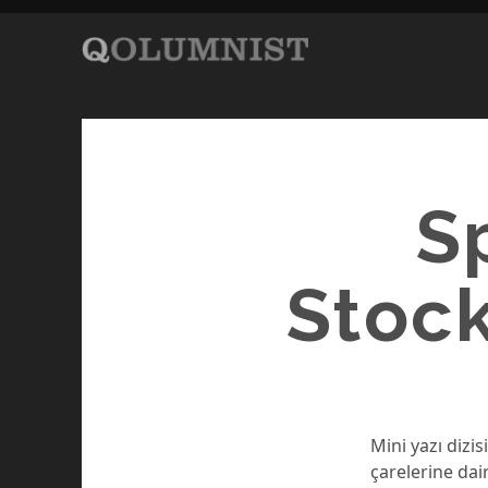
S
Stoc
Mini yazı dizi
çarelerine da