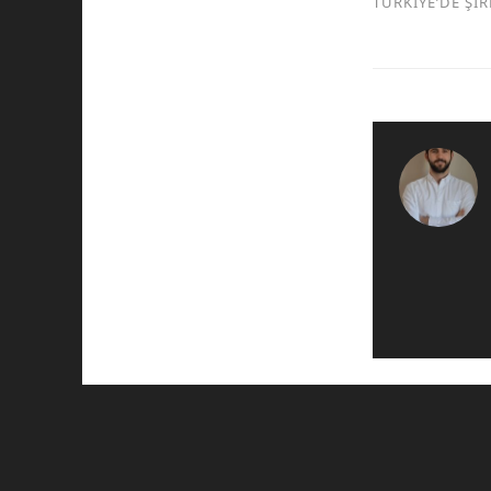
TÜRKİYE’DE Şİ