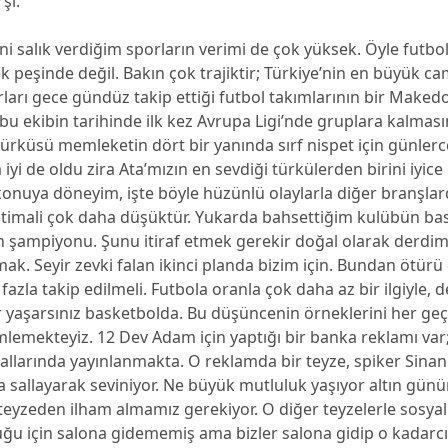
şı.
ni salık verdiğim sporların verimi de çok yüksek. Öyle futbol
peşinde değil. Bakın çok trajiktir; Türkiye’nin en büyük ca
arları gece gündüz takip ettiği futbol takımlarının bir Maked
bu ekibin tarihinde ilk kez Avrupa Ligi’nde gruplara kalması
ürküsü memleketin dört bir yanında sırf nispet için günlerc
iyi de oldu zira Ata’mızın en sevdiği türkülerden birini iyice
konuya döneyim, işte böyle hüzünlü olaylarla diğer branşla
htimali çok daha düşüktür. Yukarda bahsettiğim kulübün ba
n şampiyonu. Şunu itiraf etmek gerekir doğal olarak derdim
mak. Seyir zevki falan ikinci planda bizim için. Bundan ötürü
fazla takip edilmeli. Futbola oranla çok daha az bir ilgiyle, 
r yaşarsınız basketbolda. Bu düşüncenin örneklerini her ge
lemekteyiz. 12 Dev Adam için yaptığı bir banka reklamı var
allarında yayınlanmakta. O reklamda bir teyze, spiker Sinan
a sallayarak seviniyor. Ne büyük mutluluk yaşıyor altın gün
teyzeden ilham almamız gerekiyor. O diğer teyzelerle sosya
uğu için salona gidememiş ama bizler salona gidip o kadarc