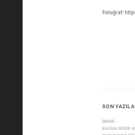
Fotoğraf: htt
SON YAZIL
İRADE
SUYUN GÖĞE A