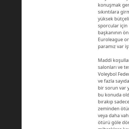
konuşmak gere
sıkıntılara gi
yüksek bütçeli
sporcular için
başkanının ön
Euroleague or
paramız var iş
Maddi koşullar
salonları ve t
Voleybol Fede
ve fazla sayıda
bir sorun var
bu konuda oldu
bırakıp sadece
zeminden ötürü
veya daha vah
ötürü göle dö