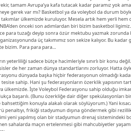
kir, tamam Avrupa’ya kafa tutacak kadar paramız yok ama
rmeye gerek var mı? Basketbol ya da voleybol da durum böyl
 takımlar ülkemizde kuruluyor. Mesela artık hem yerli hem 
 NBA’den önceki son adımlardan biri bizim basketbol ligimiz.
ce para tuzağı deyip sonra özür mektubu yazmak zorunda k
ganizasyonunda üç takımımız son sekize kalıyor. Bu kadar
te bizim. Para para para…
ın yeterliliği sadece bütçe hacimleriyle sınırlı bir konu değil
esisler de her zaman dünya standartlarını zorluyor. Hatta öyl
rasyonu dünyada başka hiçbir federasyonun olmadığı kada
 tesise sahip. Hani şu federasyonların özerklik yapısının tart
 ya ülkemizde. İşte Voleybol Federasyonu sahip olduğu imka
kça başarılı. (Bunu özerkliğe dair diğer spekülasyonları bi
 bahsettiğim konuyla alakalı olarak söylüyorum.) Yani kısa
 penaltıyı, frikiği stadyumun dışına göndermek gibi rezilli
imi yeni yapılmış olan bir stadyumun drenaj sistemindeki 
nen sahalarda maçın ertelenmesi gibi mahcubiyetler yaşamı