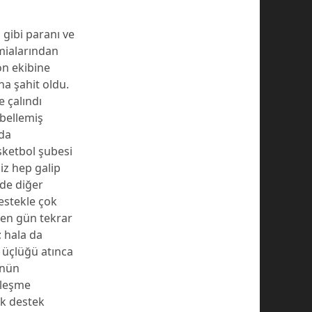
 gibi paranı ve
mialarından
on ekibine
na şahit oldu.
e çalındı
 bellemiş
rda
sketbol şubesi
iz hep galip
 de diğer
destekle çok
çen gün tekrar
; hala da
 üçlüğü atınca
ünün
lleşme
ık destek