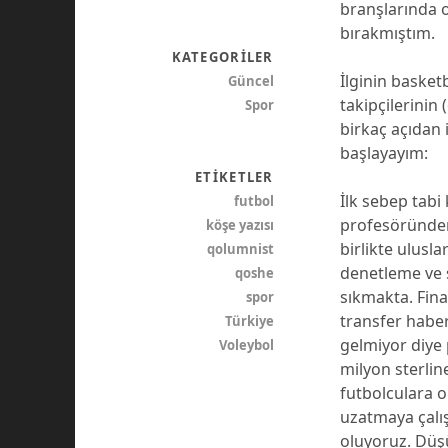
branşlarında o
bırakmıştım.
KATEGORILER
İlginin basket
Güncel
takipçilerinin
Spor
birkaç açıdan 
başlayayım:
ETIKETLER
İlk sebep tabi
futbol
profesöründen
köşe yazısı
birlikte ulusla
qolumnist
denetleme ve s
qoshe
sıkmakta. Fina
spor
transfer haber
Türkiye
gelmiyor diye 
Voleybol
milyon sterlin
futbolculara o
uzatmaya çalış
oluyoruz. Düş