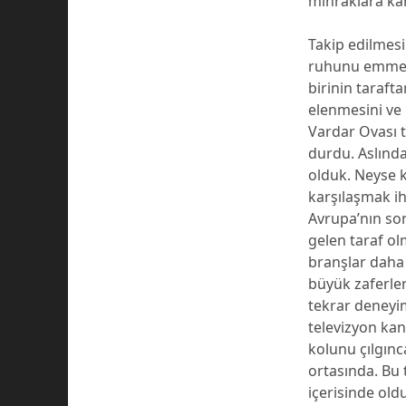
mihraklara kar
Takip edilmesi
ruhunu emmek 
birinin taraft
elenmesini ve 
Vardar Ovası t
durdu. Aslında 
olduk. Neyse 
karşılaşmak i
Avrupa’nın so
gelen taraf ol
branşlar daha 
büyük zaferle
tekrar deneyim
televizyon kan
kolunu çılgınc
ortasında. Bu 
içerisinde old