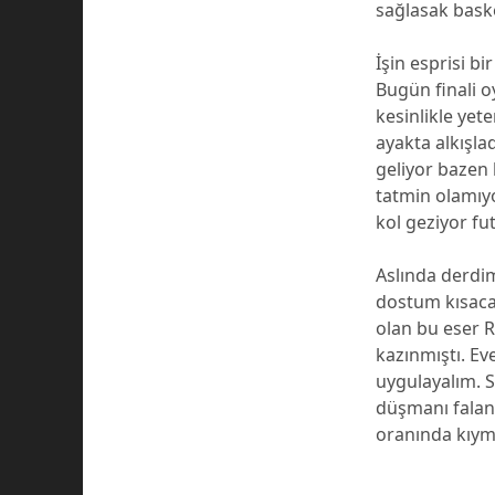
sağlasak baske
İşin esprisi 
Bugün finali 
kesinlikle yet
ayakta alkışla
geliyor bazen
tatmin olamıyo
kol geziyor fu
Aslında derdim
dostum kısaca 
olan bu eser R
kazınmıştı. Eve
uygulayalım. Sp
düşmanı falan 
oranında kıym