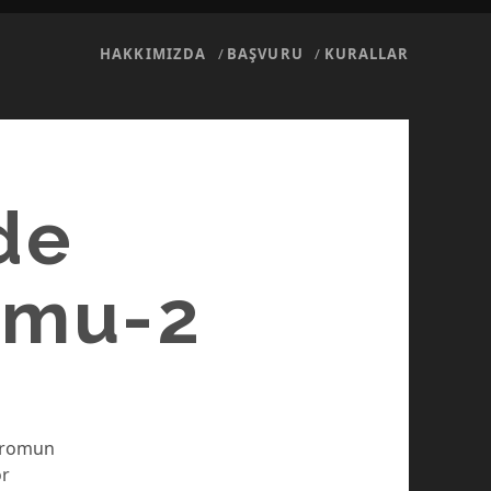
HAKKIMIZDA
BAŞVURU
KURALLAR
de
omu-2
ndromun
or