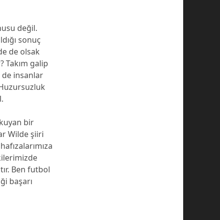
usu değil.
ldığı sonuç
vde de olsak
r? Takım galip
 de insanlar
. Huzursuzluk
.
okuyan bir
 Wilde şiiri
 hafızalarımıza
kilerimizde
tır. Ben futbol
ği başarı