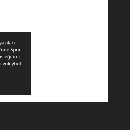
yazıları
i'nde Spor
ns eğitimi
da voleybol