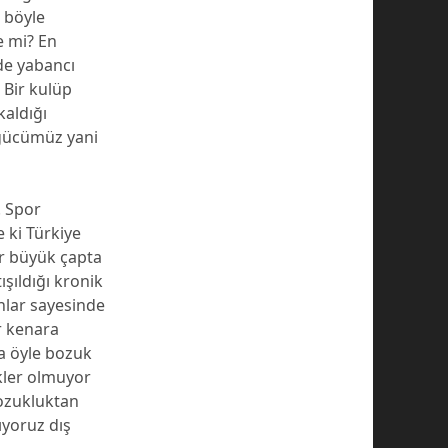
 böyle
e mi? En
de yabancı
 Bir kulüp
aldığı
 gücümüz yani
. Spor
e ki Türkiye
r büyük çapta
ışıldığı kronik
nlar sayesinde
r kenara
ca öyle bozuk
kler olmuyor
bozukluktan
yoruz dış