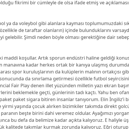
lduğu fikrimi bir cümleyle de olsa ifade etmiş ve açıklamas
bol ya da voleybol gibi alanlara kayması toplumumuzdaki sı
 (özellikle de taraftar olanların) içinde bulunduklarını varsa
iyi gelebilir. Şimdi neden böyle olması gerektiğine dair seb
 ki maddi koşullar. Artık sporun endüstri haline geldiği kon
 manavına kadar herkes ortak bir kanıya ulaşmış durumda
rarası spor kuruluşlarının da kulüplerin malının ortakçısı gib
onucunda da sınırlama getirmesi özellikle futbol seyircisin
ncial Fair Play denen illet yüzünden milletin yazı ekran baş
lerini beklemekle geçti, günlerinin tadı kaçtı. Yahu ben ofan
paket paket sigara bitiren insanlar tanıyorum. Elin İngiliz’i
e yirmi yaşında çocuk alırken bizimkiler takımda direkt golc
 paranın beşte birini dahi veremez oldular. Ayağımızı yorga
ınca bu defa da belimize kadar açıkta kalıyoruz. E haliyle 
ük kalitede takımlar kurmak zorunda kalıyoruz. Eğri oturu