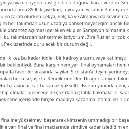
niyle yazıya en uygun başlığın bu olduğuna karar verdim. S
ını ortalama 8500 kişiye karşı oynayan ev sahibi Polonya ve 
zülen tarafı olurken Çekya, Belçika ve Almanya da sevinen tar
tiğim her takımdan uzun uzadıya bahsetmeyeceğim ancak Be
ikle parantez açılması gereken ekipler. Şampiyon olmasına k
il bu takımlardan bahsetmek istiyorum. Zira Ruslar birçok k
dı. Pek üzerinde durulacak bir durum değil.
nde ilk kez bu kadar iddialı bir kadroyla turnuvaya katılmıştı
bir beklentiydi. Buna karşın hem yarı final oynamaları hem
pada favoriler arasında sayılan Sırbistan’a deyim yerindey
ları herkesi şaşırttı. Kendilerine ‘Red Dragons’ diyen takı
ybol çitasını birkaç basamak yükseltti. Bunun yanında genç ve
hip olmaları geleceğe de çok daha iştahla bakmalarını sağl
ş sene içerisinde birçok madalya kazanma ihtimalleri hiç 
finaline yükselmeyi başararak kimsenin ummadığı bir başa
ikle yarı final ve final maçlarında şimdiye kadar izlediğim e