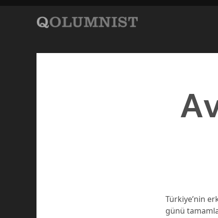
Av
Türkiye’nin er
günü tamamlan