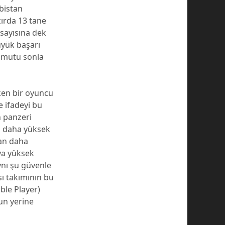
rbistan
zırda 13 tane
sayısına dek
üyük başarı
ı mutu sonla
en bir oyuncu
e ifadeyi bu
n panzeri
an daha yüksek
dan daha
eya yüksek
ynı şu güvenle
sı takımının bu
ble Player)
un yerine