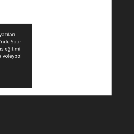
yazıları
i'nde Spor
ns eğitimi
da voleybol