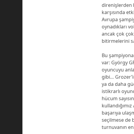
direnişlerden 
karşısında etk
Avrupa şampiy
oynadıkları vo
ancak çok çok 
bitirmelerini s
Bu şampiyonad
var: György GR
oyuncuyu anla
gibi… Grozer’i
ya da daha güç
istikrarlı oyu
hücum sayısına
kullandığımız 
başarıya ulaş
seçilmese de 
turnuvanın en 