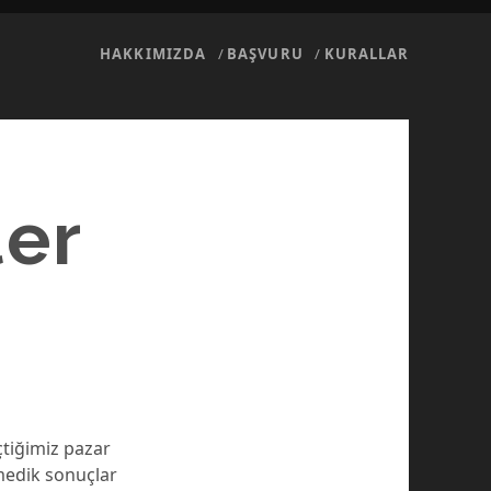
HAKKIMIZDA
BAŞVURU
KURALLAR
ler
çtiğimiz pazar
medik sonuçlar