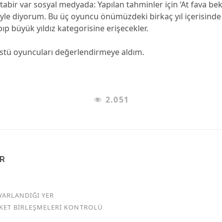
tabir var sosyal medyada: Yapılan tahminler için ‘At fava bekle
öyle diyorum. Bu üç oyuncu önümüzdeki birkaç yıl içerisind
pıp büyük yıldız kategorisine erişecekler.
üstü oyuncuları değerlendirmeye aldım.
2.051
AR
YARLANDIĞI YER
RKET BİRLEŞMELERİ KONTROLÜ