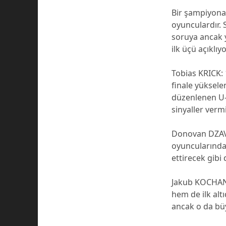
Bir şampiyona
oyunculardır. 
soruya ancak y
ilk üçü açıklı
Tobias KRICK:
finale yüksele
düzenlenen U-
sinyaller vermi
Donovan DZAVO
oyuncularından
ettirecek gibi
Jakub KOCHANO
hem de ilk al
ancak o da bü