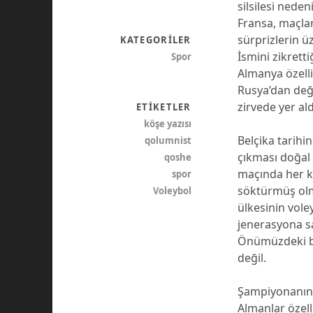
silsilesi nede
Fransa, maçlar
sürprizlerin ü
KATEGORILER
İsmini zikret
Spor
Almanya özell
Rusya’dan değ
zirvede yer al
ETIKETLER
köşe yazısı
Belçika tarihi
qolumnist
çıkması doğal 
qoshe
maçında her ku
spor
söktürmüş olma
Voleybol
ülkesinin vole
jenerasyona sa
Önümüzdeki be
değil.
Şampiyonanın 
Almanlar özell