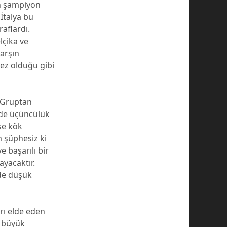
on şampiyon
İtalya bu
aflardı.
lçika ve
arşın
ez olduğu gibi
. Gruptan
 de üçüncülük
se kök
m şüphesiz ki
 başarılı bir
ayacaktır.
de düşük
rı elde eden
n büyük