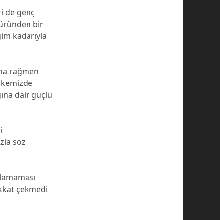
i de genç
türünden bir
iğim kadarıyla
ına rağmen
ülkemizde
ına dair güçlü
i
zla söz
olamaması
ikkat çekmedi