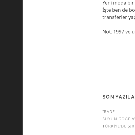
Yeni moda bir 
İşte ben de b
transferler ya
Not: 1997 ve 
SON YAZIL
İRADE
SUYUN GÖĞE A
TÜRKİYE’DE Şİ