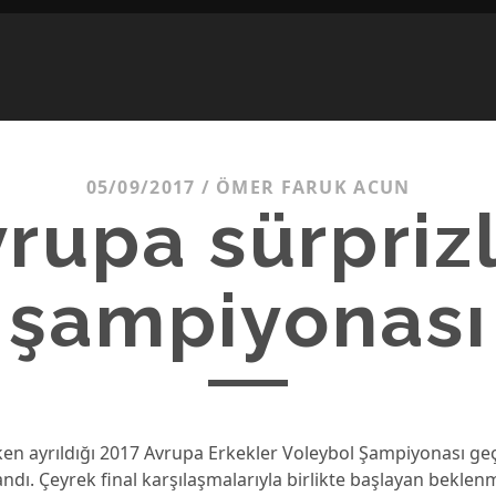
05/09/2017
/
ÖMER FARUK ACUN
rupa sürpriz
şampiyonası
ken ayrıldığı 2017 Avrupa Erkekler Voleybol Şampiyonası ge
dı. Çeyrek final karşılaşmalarıyla birlikte başlayan beklen