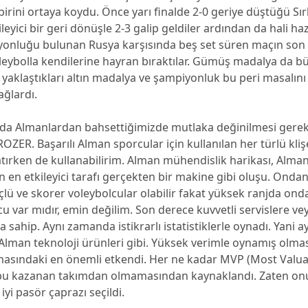
birini ortaya koydu. Önce yarı finalde 2-0 geriye düştüğü Sı
ileyici bir geri dönüşle 2-3 galip geldiler ardından da hali ha
onluğu bulunan Rusya karşısında beş set süren maçın son 
leybolla kendilerine hayran bıraktılar. Gümüş madalya da b
yaklaştıkları altın madalya ve şampiyonluk bu peri masalın
ağlardı.
a Almanlardan bahsettiğimizde mutlaka değinilmesi gerek
OZER. Başarılı Alman sporcular için kullanılan her türlü kliş
tırken de kullanabilirim. Alman mühendislik harikası, Alma
n en etkileyici tarafı gerçekten bir makine gibi oluşu. Ond
lü ve skorer voleybolcular olabilir fakat yüksek ranjda on
ncu var mıdır, emin değilim. Son derece kuvvetli servislere v
 sahip. Aynı zamanda istikrarlı istatistiklerle oynadı. Yani a
Alman teknoloji ürünleri gibi. Yüksek verimle oynamış olma
masındaki en önemli etkendi. Her ne kadar MVP (Most Valua
bu kazanan takımdan olmamasından kaynaklandı. Zaten on
iyi pasör çaprazı seçildi.