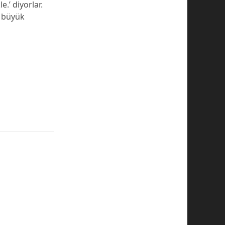
.’ diyorlar.
e büyük