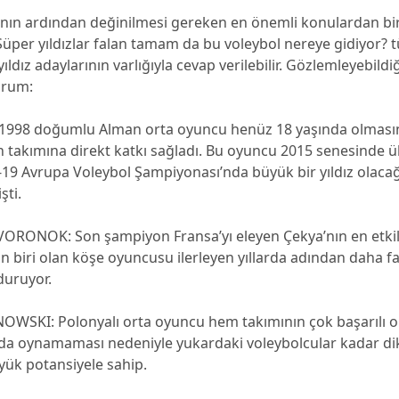
nın ardından değinilmesi gereken en önemli konulardan bir
Süper yıldızlar falan tamam da bu voleybol nereye gidiyor? 
ıldız adaylarının varlığıyla cevap verilebilir. Gözlemleyebild
yorum:
 1998 doğumlu Alman orta oyuncu henüz 18 yaşında olmas
n takımına direkt katkı sağladı. Bu oyuncu 2015 senesinde 
19 Avrupa Voleybol Şampiyonası’nda büyük bir yıldız olacağ
şti.
RONOK: Son şampiyon Fransa’yı eleyen Çekya’nın en etkil
 biri olan köşe oyuncusu ilerleyen yıllarda adından daha fa
 duruyor.
WSKI: Polonyalı orta oyuncu hem takımının çok başarılı 
tıda oynamaması nedeniyle yukardaki voleybolcular kadar d
yük potansiyele sahip.