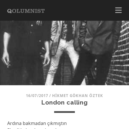
16/07/2017
/
HIKMET GÖKHAN ÖZTEK
London calling
Ardına bakmadan çıkmıştın