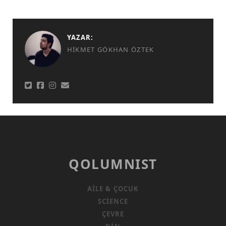
YAZAR:
HIKMET GÖKHAN ÖZTEK
QOLUMNIST
AILE & ÇOCUK
SCIENCE
ÇEVRE