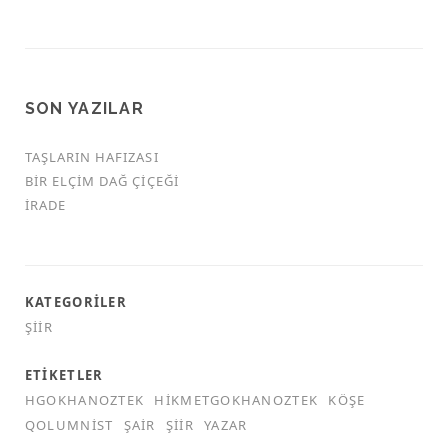
SON YAZILAR
TAŞLARIN HAFIZASI
BIR ELÇIM DAĞ ÇIÇEĞI
İRADE
KATEGORILER
ŞIIR
ETIKETLER
HGOKHANOZTEK
HIKMETGOKHANOZTEK
KÖŞE
QOLUMNIST
ŞAIR
ŞIIR
YAZAR