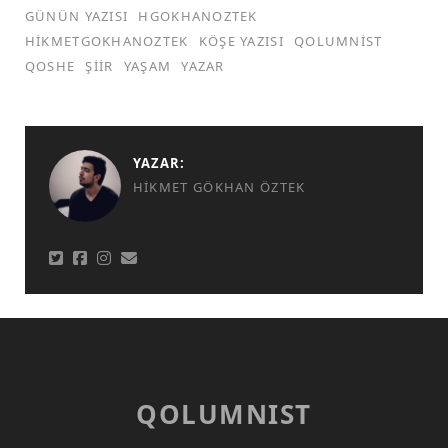
GÜNÜN YAZISI
HGOKHANOZTEK
HIKMETGOKHANOZTEK
KÖŞE YAZISI
QOLUMNIST
QOSHE
ŞIIR
YAŞAM
YAZAR
YAZAR:
HIKMET GÖKHAN ÖZTEK
QOLUMNIST