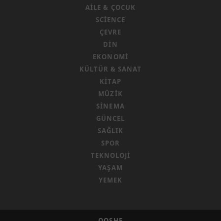
AILE & ÇOCUK
SCIENCE
ÇEVRE
DIN
EKONOMI
KÜLTÜR & SANAT
KITAP
MÜZIK
SINEMA
GÜNCEL
SAĞLIK
SPOR
TEKNOLOJI
YAŞAM
YEMEK
QOSHE