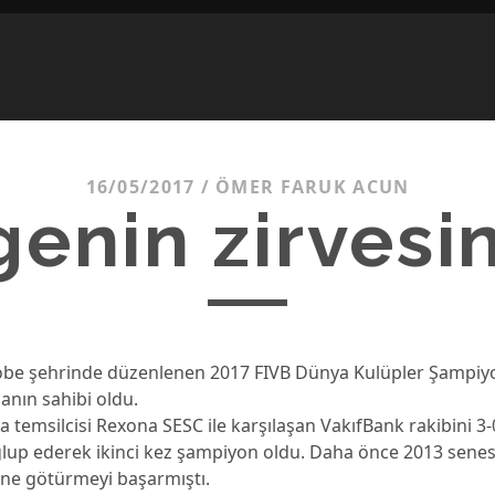
16/05/2017
/
ÖMER FARUK ACUN
enin zirvesi
obe şehrinde düzenlenen 2017 FIVB Dünya Kulüpler Şampiy
anın sahibi oldu.
ya temsilcisi Rexona SESC ile karşılaşan VakıfBank rakibini 3-
ğlup ederek ikinci kez şampiyon oldu. Daha önce 2013 sene
ne götürmeyi başarmıştı.