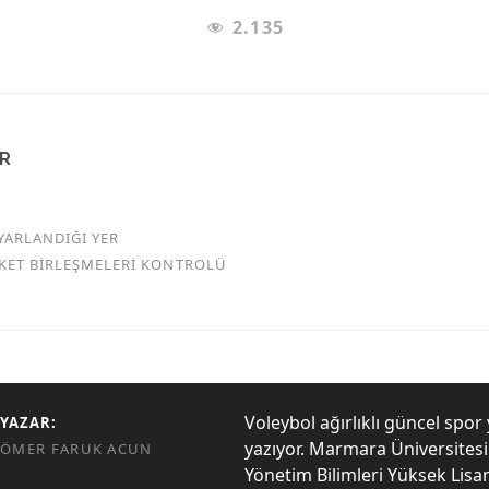
2.135
AR
YARLANDIĞI YER
RKET BİRLEŞMELERİ KONTROLÜ
Voleybol ağırlıklı güncel spor 
YAZAR:
yazıyor. Marmara Üniversites
ÖMER FARUK ACUN
Yönetim Bilimleri Yüksek Lisa