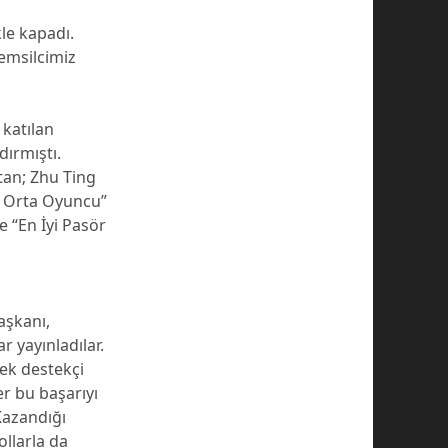
le kapadı.
temsilcimiz
 katılan
dırmıştı.
tan; Zhu Ting
yi Orta Oyuncu”
e “En İyi Pasör
aşkanı,
 yayınladılar.
ek destekçi
r bu başarıyı
Kazandığı
llarla da