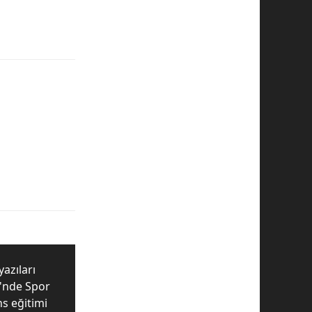
yazıları
i'nde Spor
ns eğitimi