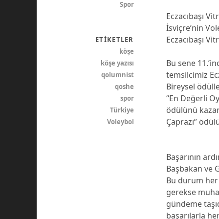
Spor
Eczacıbaşı Vi
İsviçre’nin Vo
Eczacıbaşı Vit
ETIKETLER
köşe
Bu sene 11.’in
köşe yazısı
temsilcimiz Ec
qolumnist
Bireysel ödüll
qoshe
“En Değerli Oy
spor
ödülünü kazand
Türkiye
Çaprazı” ödül
Voleybol
Başarının ardı
Başbakan ve Ge
Bu durum her 
gerekse muhali
gündeme taşıdı
başarılarla he