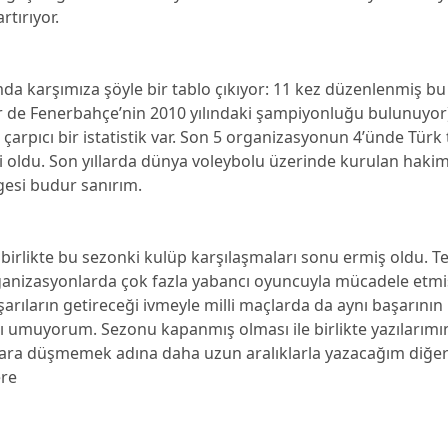
rtırıyor.
a karşımıza şöyle bir tablo çıkıyor: 11 kez düzenlenmiş 
ir de Fenerbahçe’nin 2010 yılındaki şampiyonluğu bulunuyor
 çarpıcı bir istatistik var. Son 5 organizasyonun 4’ünde Türk 
 oldu. Son yıllarda dünya voleybolu üzerinde kurulan hakim
esi budur sanırım.
birlikte bu sezonki kulüp karşılaşmaları sonu ermiş oldu. Te
rganizasyonlarda çok fazla yabancı oyuncuyla mücadele etmiş
şarıların getireceği ivmeyle milli maçlarda da aynı başarının
 umuyorum. Sezonu kapanmış olması ile birlikte yazılarımın 
rara düşmemek adına daha uzun aralıklarla yazacağım diğer
re