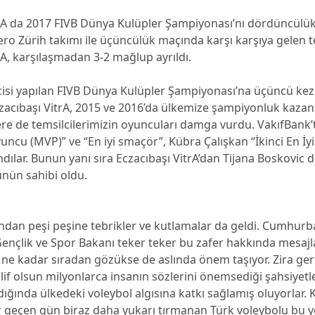
trA da 2017 FIVB Dünya Kulüpler Şampiyonası’nı dördüncülük
lero Zürih takımı ile üçüncülük maçında karşı karşıya gelen 
rA, karşılaşmadan 3-2 mağlup ayrıldı.
cisi yapılan FIVB Dünya Kulüpler Şampiyonası’na üçüncü kez
zacıbaşı VitrA, 2015 ve 2016’da ülkemize şampiyonluk kazan
ere de temsilcilerimizin oyuncuları damga vurdu. VakıfBank’
uncu (MVP)” ve “En iyi smaçör”, Kübra Çalışkan “İkinci En İ
ılar. Bunun yanı sıra Eczacıbaşı VitrA’dan Tijana Boskovic d
ünün sahibi oldu.
ndan peşi peşine tebrikler ve kutlamalar da geldi. Cumhurb
nçlik ve Spor Bakanı teker teker bu zafer hakkında mesajlar
ne kadar sıradan gözükse de aslında önem taşıyor. Zira ger
f olsun milyonlarca insanın sözlerini önemsediği şahsiyetle
ğında ülkedeki voleybol algısına katkı sağlamış oluyorlar. 
r geçen gün biraz daha yukarı tırmanan Türk voleybolu bu yo