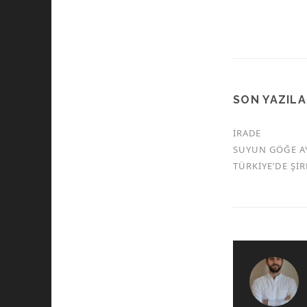
SON YAZIL
İRADE
SUYUN GÖĞE A
TÜRKİYE’DE Şİ