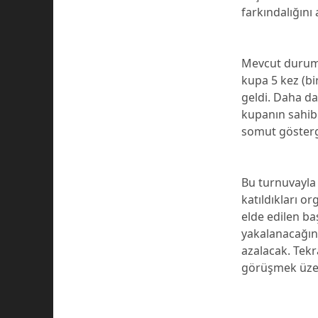
farkındalığını a
Mevcut durumd
kupa 5 kez (b
geldi. Daha da
kupanın sahibi
somut gösterg
Bu turnuvayla 
katıldıkları o
elde edilen ba
yakalanacağını
azalacak. Tek
görüşmek üze