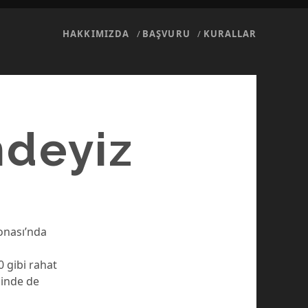
HAKKIMIZDA
BAŞVURU
KURALLAR
ndeyiz
onası’nda
0 gibi rahat
sinde de