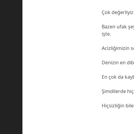
Çok değerliyiz 
Bazen ufak şey
işte.
Acizliğimizin 
Denizin en di
En çok da kay
Şimdilerde hiç
Hiçsizliğin bil