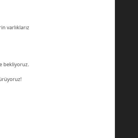
n varlıklarız
e bekliyoruz.
ürüyoruz!