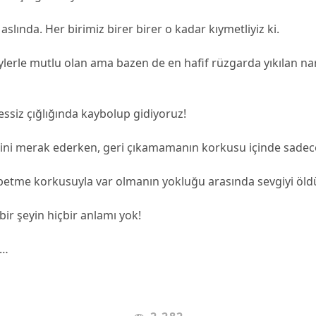
aslında. Her birimiz birer birer o kadar kıymetliyiz ki.
lerle mutlu olan ama bazen de en hafif rüzgarda yıkılan nari
sessiz çığlığında kaybolup gidiyoruz!
bini merak ederken, geri çıkamamanın korkusu içinde sadec
betme korkusuyla var olmanın yokluğu arasında sevgiyi öld
bir şeyin hiçbir anlamı yok!
e…