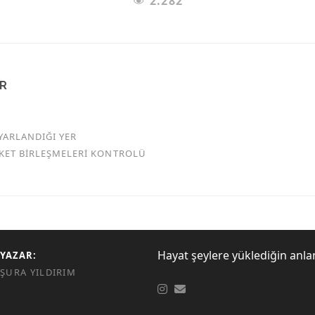
2.282
AR
YARLANDIĞI YER
RKET BİRLEŞMELERİ KONTROLÜ
Hayat şeylere yüklediğin anla
YAZAR:
ŞURA YILDIRIM