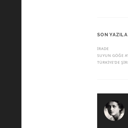
SON YAZIL
İRADE
SUYUN GÖĞE A
TÜRKİYE’DE Şİ