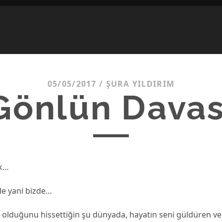
05/05/2017
/
ŞURA YILDIRIM
Gönlün Davas
ik…
e yani bizde…
r olduğunu hissettiğin şu dünyada, hayatın seni güldüren ve