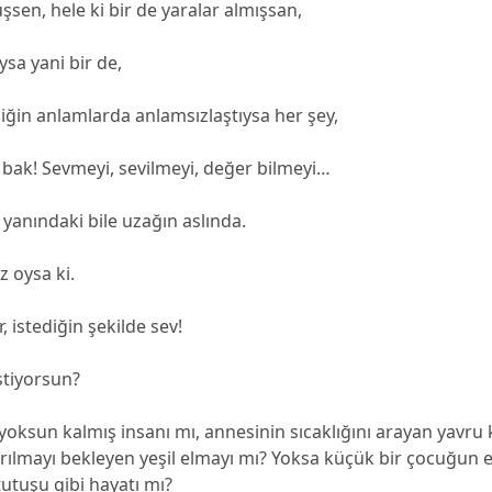
şsen, hele ki bir de yaralar almışsan,
ysa yani bir de,
iğin anlamlarda anlamsızlaştıysa her şey,
bak! Sevmeyi, sevilmeyi, değer bilmeyi…
yanındaki bile uzağın aslında.
z oysa ki.
, istediğin şekilde sev!
stiyorsun?
 yoksun kalmış insanı mı, annesinin sıcaklığını arayan yavru 
ılmayı bekleyen yeşil elmayı mı? Yoksa küçük bir çocuğun e
tutuşu gibi hayatı mı?