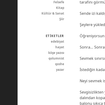
tarafını görmü
Felsefe
Kitap
Sende izi kaldı
Kültür & Sanat
Şiir
Şeylere yükled
Öğreniyorsun 
ETIKETLER
edebiyat
Sonra… Sonra 
hayat
köşe yazısı
Sevmek sınırsı
qolumnist
qoshe
İstediğin kadar
yazar
Neyi sevmek i
Sevgisizlikten
dalından kopar
balonu sıkıca 