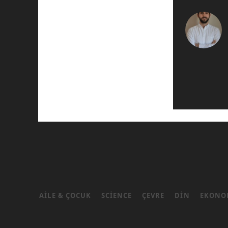
AILE & ÇOCUK
SCIENCE
ÇEVRE
DIN
EKONO