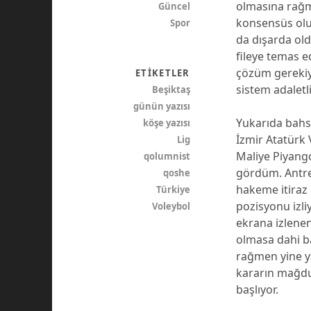
olmasına rağm
Güncel
konsensüs olu
Spor
da dışarda ol
fileye temas e
çözüm gerekiy
ETIKETLER
sistem adalet
Beşiktaş
günün yazısı
Yukarıda bahse
köşe yazısı
İzmir Atatürk 
Lig
Maliye Piyango
qolumnist
gördüm. Antre
qoshe
hakeme itiraz
Türkiye
pozisyonu izli
Voleybol
ekrana izlenen
olmasa dahi b
rağmen yine ya
kararın mağdu
başlıyor.