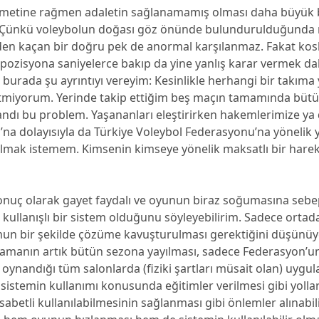
imetine rağmen adaletin sağlanamamış olması daha büyük 
. Çünkü voleybolun doğası göz önünde bulundurulduğunda
den kaçan bir doğru pek de anormal karşılanmaz. Fakat ko
ozisyona saniyelerce bakıp da yine yanlış karar vermek dah
z burada şu ayrıntıyı vereyim: Kesinlikle herhangi bir takıma
etmiyorum. Yerinde takip ettiğim beş maçın tamamında bütü
andı bu problem. Yaşananları eleştirirken hakemlerimize ya
a dolayısıyla da Türkiye Voleybol Federasyonu’na yönelik y
olmak istemem. Kimsenin kimseye yönelik maksatlı bir harek
onuç olarak gayet faydalı ve oyunun biraz soğumasına sebep
ullanışlı bir sistem olduğunu söyleyebilirim. Sadece ortada
n bir şekilde çözüme kavuşturulması gerektiğini düşünü
amanın artık bütün sezona yayılması, sadece Federasyon’un
 oynandığı tüm salonlarda (fiziki şartları müsait olan) uygu
istemin kullanımı konusunda eğitimler verilmesi gibi yolla
isabetli kullanılabilmesinin sağlanması gibi önlemler alınabili