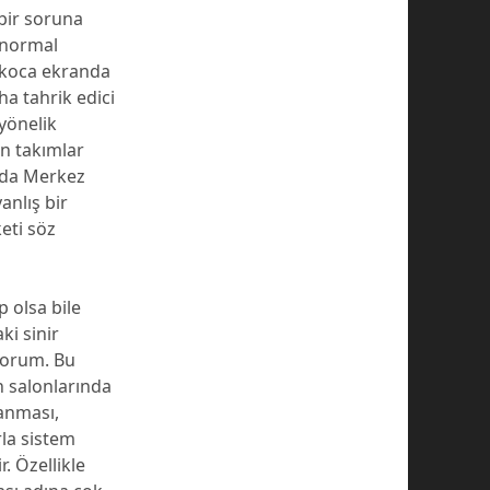
bir soruna
 normal
skoca ekranda
a tahrik edici
 yönelik
n takımlar
 da Merkez
anlış bir
eti söz
 olsa bile
ki sinir
yorum. Bu
 salonlarında
lanması,
rla sistem
r. Özellikle