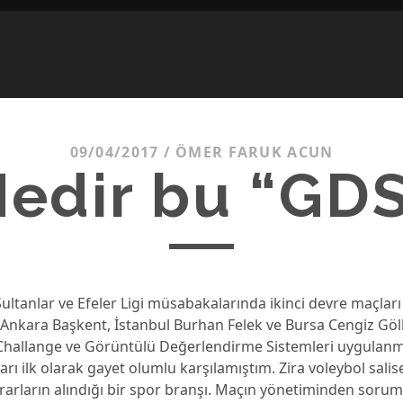
09/04/2017
/
ÖMER FARUK ACUN
edir bu “GD
ultanlar ve Efeler Ligi müsabakalarında ikinci devre maçları i
 Ankara Başkent, İstanbul Burhan Felek ve Bursa Cengiz Göl
 Challange ve Görüntülü Değerlendirme Sistemleri uygulanm
arı ilk olarak gayet olumlu karşılamıştım. Zira voleybol salise
ararların alındığı bir spor branşı. Maçın yönetiminden sorum