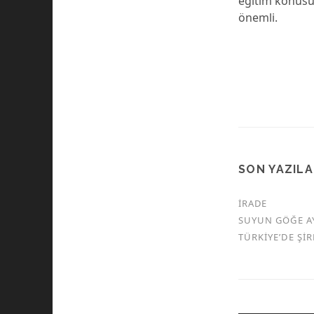
eğitim konusu
önemli.
SON YAZIL
İRADE
SUYUN GÖĞE A
TÜRKİYE’DE Şİ