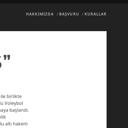
HAKKIMIZDA
BAŞVURU
KURALLAR
S”
le birlikte
lü Voleybol
aya başlandı.
lik
lu altı hakem