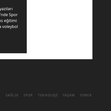
yazıları
i'nde Spor
ns eğitimi
da voleybol
L
SAĞLIK
SPOR
TEKNOLOJI
YAŞAM
YEMEK