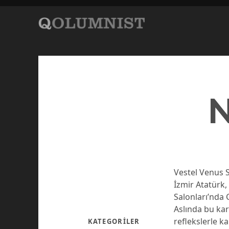
N
Vestel Venus S
İzmir Atatürk,
Salonları’nda
Aslında bu kar
reflekslerle k
KATEGORILER