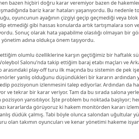
en bazen hiçbiri doğru karar veremiyor bazen de hakemle
şmadığında bariz karar hataları yaşanıyordu. Bu nedenle t
duğu, oyuncunun ayağının çizgiyi geçip geçmediği veya blo
dip etmediği gibi hassas konularda artık tartışmalara son v
ordu. Sonuç olarak hata yapabilme olasılığı olmayan bir g
li yönetim adına oldukça önem taşıyordu.
ttiğim olumlu özelliklerine karşın geçtiğimiz bir haftalık sü
Voleybol Salonu’nda takip ettiğim baraj etabı maçları ve Ark
 arasındaki play-off turu ilk maçında bu sistemin de pek iş
nörler yanlış olduğunu düşündükleri bir kararın ardından 
 edip pozisyonun izlenmesini talep ediyorlar. Ardından da 
yor ve tekrar bir karar veriyor. Tam da bu sırada salona yerle
 pozisyon yansıtılıyor. İşte problem bu noktada başlıyor; h
azı kararlarda görüyoruz ki hakem monitörden kararı izlem
nlış düdük çalmış. Tabi böyle olunca salondan uğultular yük
ru olan takımın oyuncuları ve kenar yönetimi hakeme isya