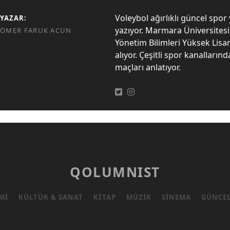
Voleybol ağırlıklı güncel spor 
YAZAR:
yazıyor. Marmara Üniversites
ÖMER FARUK ACUN
Yönetim Bilimleri Yüksek Lisa
alıyor. Çeşitli spor kanalların
maçları anlatıyor.
QOLUMNIST
MI
KÜLTÜR & SANAT
KITAP
MÜZIK
SINEMA
GÜNCE