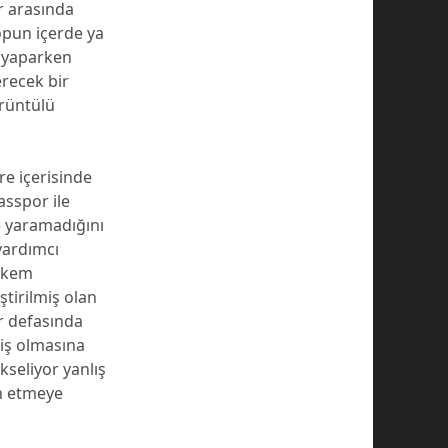
r arasında
opun içerde ya
k yaparken
erecek bir
örüntülü
re içerisinde
asspor ile
e yaramadığını
yardımcı
hakem
ştirilmiş olan
er defasında
iş olmasına
seliyor yanlış
n etmeye