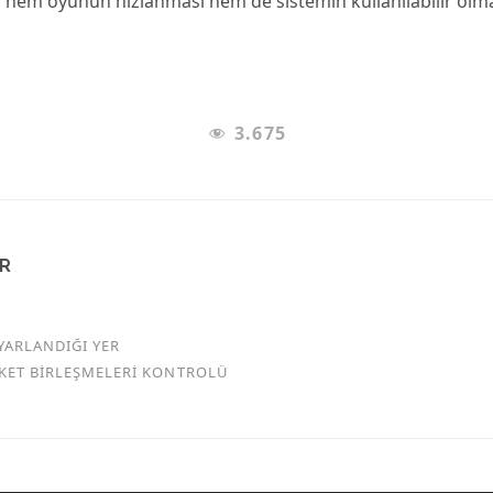
 hem oyunun hızlanması hem de sistemin kullanılabilir olm
3.675
AR
YARLANDIĞI YER
RKET BİRLEŞMELERİ KONTROLÜ