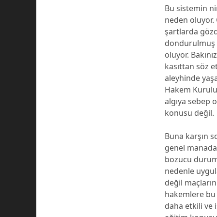
Bu sistemin n
neden oluyor
şartlarda göz
dondurulmuş p
oluyor. Bakını
kasıttan söz 
aleyhinde yaş
Hakem Kurulu’n
algıya sebep 
konusu değil.
Buna karşın s
genel manada k
bozucu durumu
nedenle uygul
değil maçların
hakemlere bu s
daha etkili ve 