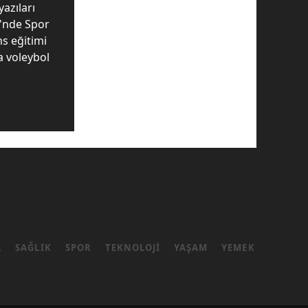
yazıları
i'nde Spor
ns eğitimi
da voleybol
L
SAĞLIK
SPOR
TEKNOLOJI
YAŞAM
YEMEK