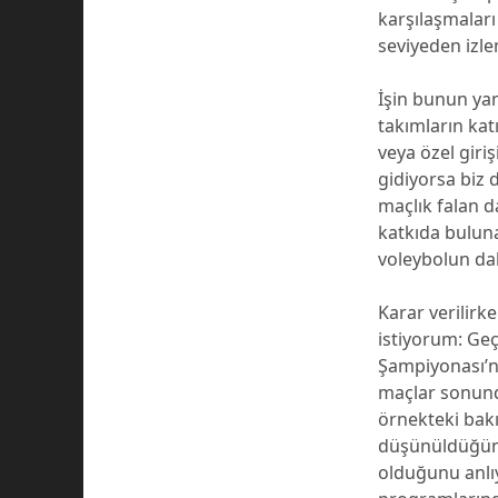
karşılaşmaları
seviyeden izle
İşin bunun yan
takımların kat
veya özel giriş
gidiyorsa biz d
maçlık falan d
katkıda buluna
voleybolun dah
Karar verilirk
istiyorum: Geç
Şampiyonası’n
maçlar sonunda
örnekteki bakış
düşünüldüğünd
olduğunu anlı