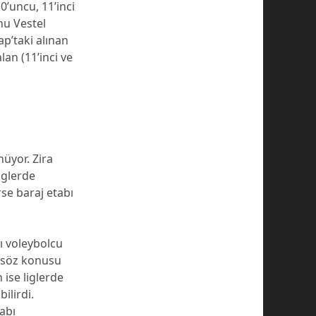
10’uncu, 11’inci
nu Vestel
ap’taki alınan
lan (11’inci ve
üyor. Zira
iglerde
se baraj etabı
ı voleybolcu
ı söz konusu
 ise liglerde
ilirdi.
abı