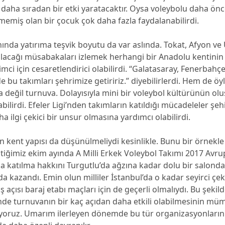
 daha sıradan bir etki yaratacaktır. Oysa voleybolu daha ön
memiş olan bir çocuk çok daha fazla faydalanabilirdi.
ında yatırıma teşvik boyutu da var aslında. Tokat, Afyon ve
ılacağı müsabakaları izlemek herhangi bir Anadolu kentinin 
imci için cesaretlendirici olabilirdi. “Galatasaray, Fenerbahç
e bu takımları şehrimize getiririz.” diyebilirlerdi. Hem de öyle
a değil turnuva. Dolayısıyla mini bir voleybol kültürünün o
bilirdi. Efeler Ligi’nden takımların katıldığı mücadeleler şeh
a ilgi çekici bir unsur olmasına yardımcı olabilirdi.
en kent yapısı da düşünülmeliydi kesinlikle. Bunu bir örnekl
tiğimiz ekim ayında A Milli Erkek Voleybol Takımı 2017 Avru
a katılma hakkını Turgutlu’da ağzına kadar dolu bir salonda
 kazandı. Emin olun milliler İstanbul’da o kadar seyirci çe
 açısı baraj etabı maçları için de geçerli olmalıydı. Bu şekil
e turnuvanın bir kaç açıdan daha etkili olabilmesinin mü
yoruz. Umarım ilerleyen dönemde bu tür organizasyonların