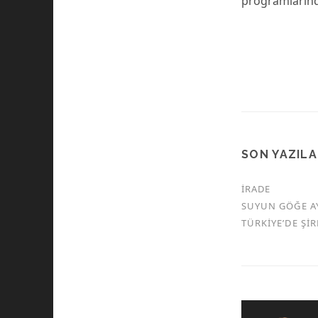
programlarında
SON YAZIL
İRADE
SUYUN GÖĞE A
TÜRKİYE’DE Şİ