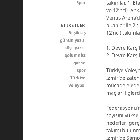
takımlar, 1. Et
Spor
ve 12’nci), An
Venus Arena’da
puanlar ile 2 
ETIKETLER
12’nci) takımla
Beşiktaş
günün yazısı
1. Devre Karşı
köşe yazısı
2. Devre Karşı
qolumnist
qoshe
Türkiye Voleyb
spor
İzmir’de zaten
Türkiye
mücadele eden 
Voleybol
maçları liglerd
Federasyonu’nu
sayısını yükse
hedefleri gerç
takımı bulunma
İzmir’de Şampi