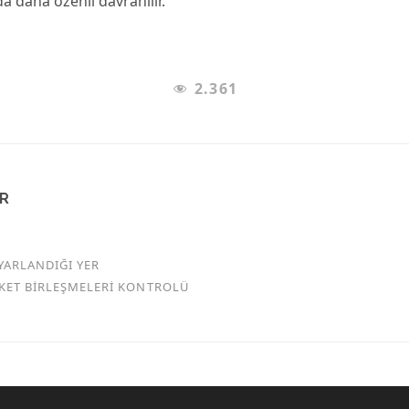
 daha özenli davranılır.
2.361
AR
YARLANDIĞI YER
RKET BİRLEŞMELERİ KONTROLÜ