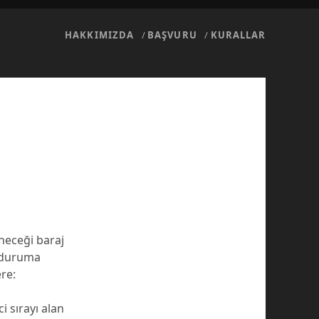
HAKKIMIZDA
BAŞVURU
KURALLAR
neceği baraj
e duruma
re:
i sırayı alan