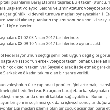
ap’taki puanlarını Baraj Etabı’na taşırlar. Bu 4 takım (9’uncu, 
kara Başkent Voleybol Salonu ve İzmir Atatürk Voleybol Salo
 üçer günlük iki devreli turnuva maçları oynayacaklar. 1. Et
turnuvadaki alınan puanların toplamı sonunda son iki sırayı a
r 1. Lig’e düşerler.
laşmaları: 01-02-03 Nisan 2017 tarihlerinde;
laşmaları: 08-09-10 Nisan 2017 tarihlerinde oynanacaktır.
ol Federasyonu’nun seçtiği şehir pek uygun değil gibi görün
 başta Arkasspor’un erkek voleybol takımı olmak üzere alt l
bir çok kadın takımı var. Sayısal olarak ifade etmek gerekir
e 5 erkek ve 8 kadın takımı olan bir şehre verildi.
n voleybolun ülke çapındaki popülerliğini artırmak, lisansl
ltmek gibi hedefleri var. Bu açıdan baraj etabı karşılaşmalar
ekleştirme yolunda önemli katkılar sağlayabilirdi. Bunun için
yan bir şehrin seçilmesi çok daha işlevsel sonuçlar doğurab
yonlar Ligi maçları izlemiş olan bir çocuk açısından baraj et