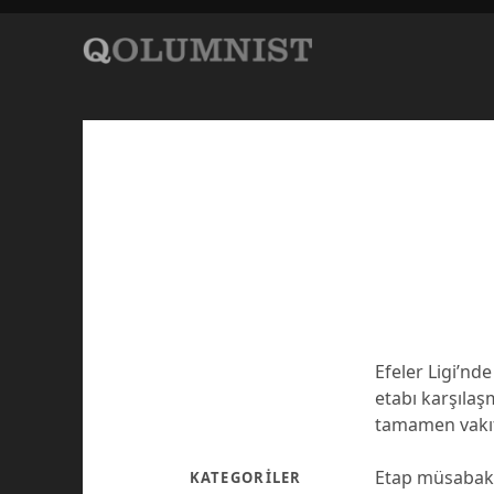
Efeler Ligi’n
etabı karşılaş
tamamen vakıf
Etap müsabakal
KATEGORILER