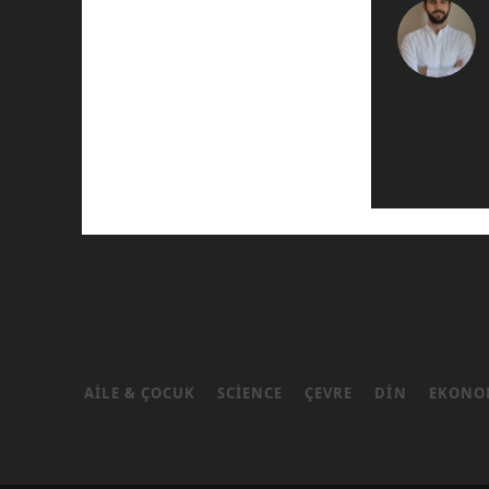
AILE & ÇOCUK
SCIENCE
ÇEVRE
DIN
EKONO