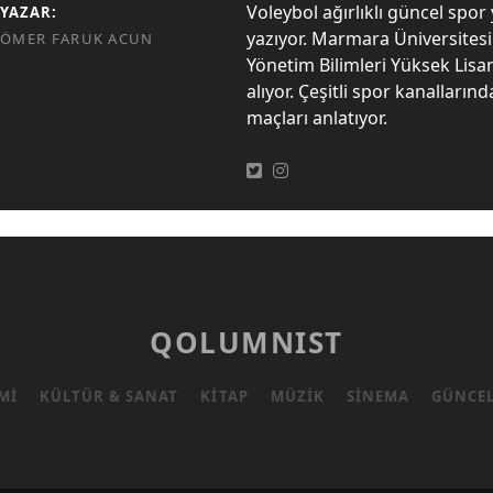
Voleybol ağırlıklı güncel spor 
YAZAR:
yazıyor. Marmara Üniversites
ÖMER FARUK ACUN
Yönetim Bilimleri Yüksek Lisa
alıyor. Çeşitli spor kanalların
maçları anlatıyor.
QOLUMNIST
MI
KÜLTÜR & SANAT
KITAP
MÜZIK
SINEMA
GÜNCE