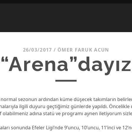
26/03/2017
/
ÖMER FARUK ACUN
“Arena”dayız
de normal sezonun ardından küme düşecek takımların belirle
malarıyla ilgili duyuru geçtiğimiz günlerde yapıldı. Öncelikl
 olabilmeniz adına statü ve programı aynen iletiyorum sizle
arı sonunda Efeler Ligi’nde 9’uncu, 10’uncu, 11’inci ve 12’nc