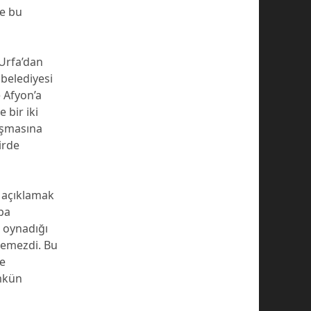
ce bu
 Urfa’dan
belediyesi
e Afyon’a
 bir iki
luşmasına
irde
e açıklamak
pa
 oynadığı
kemezdi. Bu
de
mkün