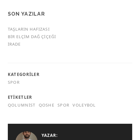
SON YAZILAR
TAŞLARIN HAFIZASI
BIR ELÇIM DAĞ ÇIÇEĞI
İRADE
KATEGORILER
SPOR
ETIKETLER
QOLUMNIST
QOSHE
SPOR
VOLEYBOL
YAZAR: