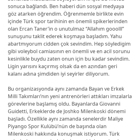
sonuca bağlandı. Ben haberi dün sosyal medyaya
göz atarken öğrendim. Öğrenmemle birlikte evin
içinde Türk spor tarihinin en önemli spikerlerinden
olan Ercan Taner’in o unutulmaz “Allahım gooolll”
sunuşunu taklit ederek koşmaya başladım. Yahu
abartmıyorum cidden çok sevindim. Hep söyledigim
gibi voleybol camiasının en önemli ve en acil sorunu
kesinlikle buydu zaten onun için bu kadar sevindim.
Ligin yarısını kaçırmış olsak da en azından geri
kalanı adına şimdiden iyi seyirler diliyorum.
Bu organizasyonda aynı zamanda Bayan ve Erkek
Milli Takımları’nın yeni antrenörleri attıkları imzalarla
görevlerine başlamış oldu. Bayanlarda Giovanni
Guidetti, Erkeklerde de Joshko Milenkoski dönemi
başladı. Özellikle aynı zamanda senelerdir Maliye
Piyango Spor Kulübü’nün de başında olan
Milenkoski hakkında konuşmak istiyorum. Türk