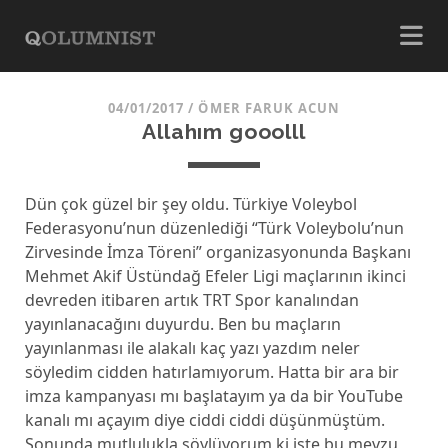
04/01/2017
/
ÖMER FARUK ACUN
Allahım gooolll
Dün çok güzel bir şey oldu. Türkiye Voleybol
Federasyonu’nun düzenlediği “Türk Voleybolu’nun
Zirvesinde İmza Töreni” organizasyonunda Başkanı
Mehmet Akif Üstündağ Efeler Ligi maçlarının ikinci
devreden itibaren artık TRT Spor kanalından
yayınlanacağını duyurdu. Ben bu maçların
yayınlanması ile alakalı kaç yazı yazdım neler
söyledim cidden hatırlamıyorum. Hatta bir ara bir
imza kampanyası mı başlatayım ya da bir YouTube
kanalı mı açayım diye ciddi ciddi düşünmüştüm.
Sonunda mutlulukla söylüyorum ki işte bu mevzu