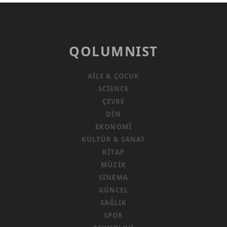
QOLUMNIST
AILE & ÇOCUK
SCIENCE
ÇEVRE
DIN
EKONOMI
KÜLTÜR & SANAT
KITAP
MÜZIK
SINEMA
GÜNCEL
SAĞLIK
SPOR