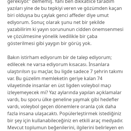
gerekiyor.” dememiş. Yani ben dikkatlice taradım
yazıları yine de bu tepkiyi veren ve gözümden kaçan
biri olduysa bu çaylak genci affeder diye umut
ediyorum. Sonuç olarak şunu net bir şekilde
yazabilirim ki yayın sorununun cidden önemsenmesi
ve çözülmesine yönelik ivedilikle bir çaba
gösterilmesi gibi yaygın bir görüş yok.
Bakın istirham ediyorum bir de talep ediyorum;
edilecek ne varsa ediyorum kısacası. İnsanlara
ulaştırılsın şu maçlar, bu ligde sadece 7 şehrin takımı
var. Bu güzelim memleketin geriye kalan 74
vilayetinde insanlar en üst ligden voleybol maçı
izleyemeyecek mi? Yaz aylarında yapılan açıklamalar
vardı, bu sporu ülke geneline yaymak gibi hedefler
vardı, voleybol geçen dönemlere oranla çok daha
fazla insana ulaşacaktı. Popülerleştirmek istediğiniz
bir şey için kullanabileceğiniz en etkili araç medyadır.
Mevcut toplumun beğenilerini, ilgilerini belirleyen en