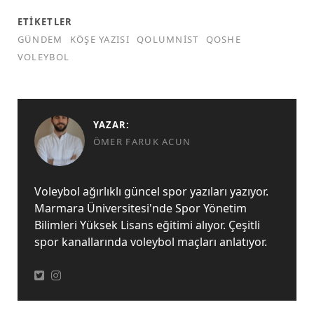
ETIKETLER
GÜNDEM
KÖŞE YAZISI
QOLUMNIST
QOSHE
VOLEYBOL
YAZAR:
ÖMER FARUK ACUN
Voleybol ağırlıklı güncel spor yazıları yazıyor.
Marmara Üniversitesi'nde Spor Yönetim
Bilimleri Yüksek Lisans eğitimi alıyor. Çeşitli
spor kanallarında voleybol maçları anlatıyor.