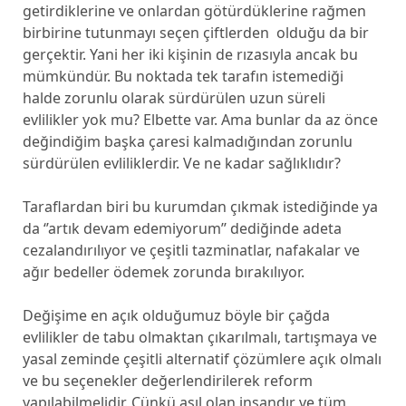
getirdiklerine ve onlardan götürdüklerine rağmen
birbirine tutunmayı seçen çiftlerden olduğu da bir
gerçektir. Yani her iki kişinin de rızasıyla ancak bu
mümkündür. Bu noktada tek tarafın istemediği
halde zorunlu olarak sürdürülen uzun süreli
evlilikler yok mu? Elbette var. Ama bunlar da az önce
değindiğim başka çaresi kalmadığından zorunlu
sürdürülen evliliklerdir. Ve ne kadar sağlıklıdır?
Taraflardan biri bu kurumdan çıkmak istediğinde ya
da ‘’artık devam edemiyorum’’ dediğinde adeta
cezalandırılıyor ve çeşitli tazminatlar, nafakalar ve
ağır bedeller ödemek zorunda bırakılıyor.
Değişime en açık olduğumuz böyle bir çağda
evlilikler de tabu olmaktan çıkarılmalı, tartışmaya ve
yasal zeminde çeşitli alternatif çözümlere açık olmalı
ve bu seçenekler değerlendirilerek reform
yapılabilmelidir. Çünkü asıl olan insandır ve tüm