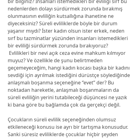
bir bilginiz? İnsanları istemedikleri bir evliliği sırf bu
nedenlerden dolayı sürdürmek zorunda bırakmış
olunmasının evliliğin kutsallığına ihanetine ne
diyeceksiniz? Süreli evliliklerde böyle bir durum
yaşanır mıydı? İster kadın olsun ister erkek, neden
sırf bu tazminatlar yüzünden insanları istemedikleri
bir evliliği sürdürmek zorunda bırakıyoruz?
Evlilikleri bir nevi açık ceza evine mahkum kılmıyor
muyuz? Ve özellikle de şunu belirtmeden
geçemeyeceğim, hangi kadın kocası başka bir kadını
sevdiği için ayrılmak istediğini dürüstçe söylediğinde
anlaşmalı boşanma seçeneğine ‘’evet’’ der? Bu
noktadan hareketle, anlaşmalı boşanmaların da
süreli evliliğin yerini tutabileceği düşüncesi ne yazık
ki bana göre bu bağlamda çok da gerçekçi değil.
Çocukların süreli evlilik seçeneğinden olumsuz
etkileneceği konusu ise ayrı bir tartışma konusudur.
Sanki süresiz evliliklerde çocuklar hiçbir şeyden