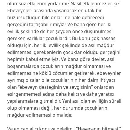
olumsuz etkilenmiyorlar mı? Nasıl etkilenmezler ki?
Ebeveynleri arasında yaşanacak en ufak bir
huzursuzluğun bile onları ne hale getireceği
gerçeğini tartışabilir miyiz? Ve bana göre her iki
evlilik şeklinde de her şeyden önce düşünülmesi
gereken varlıklar çocuklardır. Bu konu çok hassas
olduğu için, her iki evlilik şeklinde de asıl mağdur
edilmemesi gerekenlerin çocuklar olduğu gerçeğini
hepimiz kabul etmeliyiz. Ve bana göre devlet, asıl
boşanmalarda çocukların mağdur olmaması ve
edilmemesine köklü çözümler getirerek, ebeveynler
ayrılmış olsalar bile çocuklarının her daim ihtiyacı
olan ‘’ebeveyn desteğinin ve sevgisinin’’ onlardan
esirgenmemesi adına daha kalıcı ve daha yaratıcı
yapılanmalara gitmelidir. Yani asıl olan evliliğin süreli
olup olmaması değil, her durumda çocukların
mağdur edilmemesi olmalıdır.
Ve en can alıcı konuya gelelim. ‘’Heyecanın bitmesi ’’