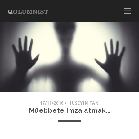
17/11/2016
/
HÜSEYIN TAN
Müebbete imza atmak…