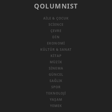
QOLUMNIST
AILE & ÇOCUK
SCIENCE
ÇEVRE
DIN
EKONOMI
KÜLTÜR & SANAT
KITAP
MÜZIK
SINEMA
GÜNCEL
SAĞLIK
SPOR
TEKNOLOJI
YAŞAM
YEMEK