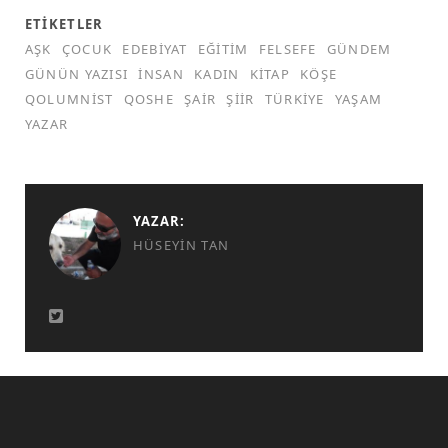
ETIKETLER
AŞK
ÇOCUK
EDEBIYAT
EĞITIM
FELSEFE
GÜNDEM
GÜNÜN YAZISI
INSAN
KADIN
KITAP
KÖŞE
QOLUMNIST
QOSHE
ŞAIR
ŞIIR
TÜRKIYE
YAŞAM
YAZAR
YAZAR:
HÜSEYIN TAN