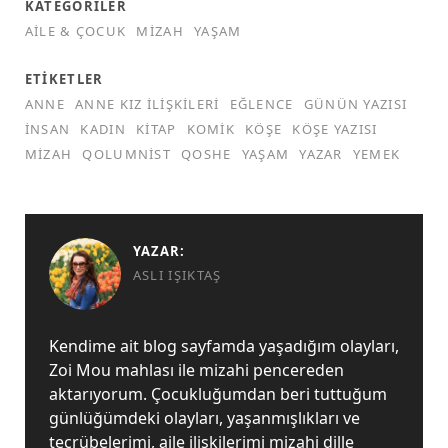
KATEGORILER
AILE & ÇOCUK
MIZAH
YAŞAM
ETIKETLER
ANNE
ANNE KIZ ILIŞKILERI
EĞLENCE
GÜNÜN YAZISI
INSAN
KADIN
KITAP
KOMIK
KÖŞE
KÖŞE YAZISI
MIZAH
QOLUMNIST
QOSHE
YAŞAM
YAZAR
YEMEK
YAZAR:
ASLI IŞIKTAŞ
Kendime ait blog sayfamda yaşadığım olayları,
Zoi Mou mahlası ile mizahi pencereden
aktarıyorum. Çocukluğumdan beri tuttuğum
günlüğümdeki olayları, yaşanmışlıkları ve
tecrübelerimi, aile ilişkilerimi mizahi dille