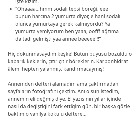
işte kızım.“
“Ohaaaa…hmm sodalı tepsi böreği. eee
bunun harcına 2 yumurta diyor, e hani sodalı
olunca yumurtaya gerek kalmıyordu? Ya
yumurta yemiyorum ben yaaa, oofff ağzıma
da tadı gelmişti yaa annee beeeee!!!”
Hiç dokunmasaydım keşke! Bütün büyüsü bozuldu o
kabarık keklerin, çıtır çıtır böreklerin. Karbonhidrat
âlemi hepten yalanmış, kandırmacaymış!
Annemden defteri alamadım ama çaktırmadan
sayfaların fotoğrafını çektim. Anı olsun istedim,
annemin eli değmiş diye. El yazısının yıllar içinde
nasıl da değiştiğini fark ettiğim gün, bir başka gözle
baktım o vanilya kokulu deftere…