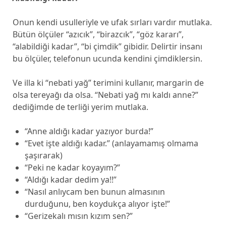
Onun kendi usulleriyle ve ufak sırları vardır mutlaka.
Bütün ölçüler “azıcık”, “birazcık”, “göz kararı”,
“alabildiği kadar”, “bi çimdik” gibidir. Delirtir insanı
bu ölçüler, telefonun ucunda kendini çimdiklersin.
Ve illa ki “nebati yağ” terimini kullanır, margarin de
olsa tereyağı da olsa. “Nebati yağ mı kaldı anne?”
dediğimde de terliği yerim mutlaka.
“Anne aldığı kadar yazıyor burda!”
“Evet işte aldığı kadar.” (anlayamamış olmama
şaşırarak)
“Peki ne kadar koyayım?”
“Aldığı kadar dedim ya!!”
“Nasıl anlıycam ben bunun almasının
durduğunu, ben koydukça alıyor işte!”
“Gerizekalı mısın kızım sen?”