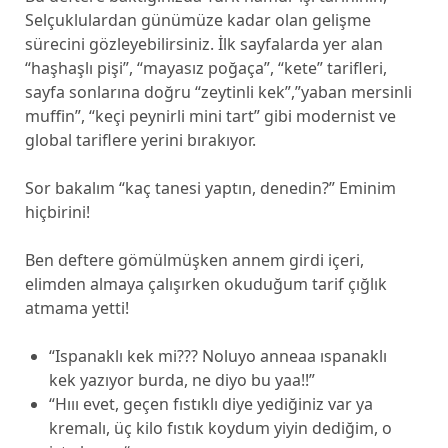
Selçuklulardan günümüze kadar olan gelişme
sürecini gözleyebilirsiniz. İlk sayfalarda yer alan
“haşhaşlı pişi”, “mayasız poğaça”, “kete” tarifleri,
sayfa sonlarına doğru “zeytinli kek”,”yaban mersinli
muffin”, “keçi peynirli mini tart” gibi modernist ve
global tariflere yerini bırakıyor.
Sor bakalım “kaç tanesi yaptın, denedin?” Eminim
hiçbirini!
Ben deftere gömülmüşken annem girdi içeri,
elimden almaya çalışırken okuduğum tarif çığlık
atmama yetti!
“Ispanaklı kek mi??? Noluyo anneaa ıspanaklı
kek yazıyor burda, ne diyo bu yaa!!”
“Hııı evet, geçen fıstıklı diye yediğiniz var ya
kremalı, üç kilo fıstık koydum yiyin dediğim, o