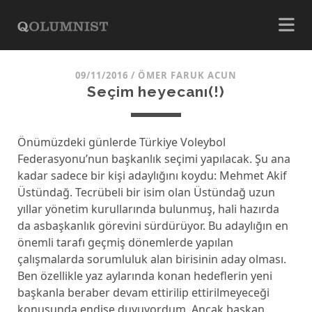
09/11/2016
/
ÖMER FARUK ACUN
Seçim heyecanı(!)
Önümüzdeki günlerde Türkiye Voleybol
Federasyonu’nun başkanlık seçimi yapılacak. Şu ana
kadar sadece bir kişi adaylığını koydu: Mehmet Akif
Üstündağ. Tecrübeli bir isim olan Üstündağ uzun
yıllar yönetim kurullarında bulunmuş, hali hazırda
da asbaşkanlık görevini sürdürüyor. Bu adaylığın en
önemli tarafı geçmiş dönemlerde yapılan
çalışmalarda sorumluluk alan birisinin aday olması.
Ben özellikle yaz aylarında konan hedeflerin yeni
başkanla beraber devam ettirilip ettirilmeyeceği
konusunda endişe duyuyordum. Ancak başkan