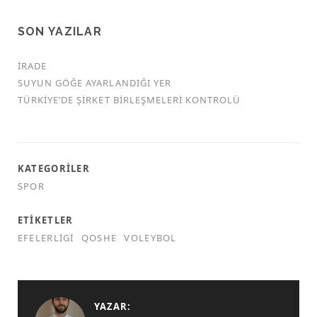
SON YAZILAR
İRADE
SUYUN GÖĞE AYARLANDIĞI YER
TÜRKİYE’DE ŞİRKET BİRLEŞMELERİ KONTROLÜ
KATEGORILER
SPOR
ETIKETLER
EFELERLIGI
QOSHE
VOLEYBOL
YAZAR: