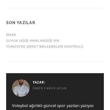
SON YAZILAR
İRADE
SUYUN GÖĞE AYARLANDIĞI YER
TÜRKİYE’DE ŞİRKET BİRLEŞMELERİ KONTROLÜ
YAZAR:
ÖMER FARUK ACUN
Voleybol ağırlıklı güncel spor yazıları yazıyor.