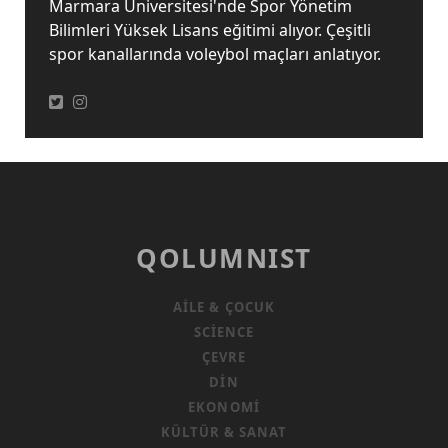
Marmara Üniversitesi'nde Spor Yönetim
Bilimleri Yüksek Lisans eğitimi alıyor. Çeşitli
spor kanallarında voleybol maçları anlatıyor.
QOLUMNIST
AILE & ÇOCUK
SCIENCE
ÇEVRE
DIN
EKONOMI
KÜLTÜR & SANAT