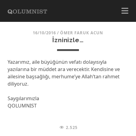
16/10/2016
/
ÖMER FARUK ACUN
İzninizle…
Yazarımız, aile büyüğünün vefatı dolayısıyla
yazılarına bir müddet ara verecektir. Kendisine ve
ailesine başsağlığı, merhume’ye Allah’tan rahmet
diliyoruz.
Saygılarımızla
QOLUMNIST
2.525