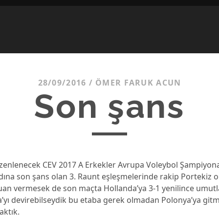
28/09/2016
/
ÖMER FARUK ACUN
Son şans
zenlenecek CEV 2017 A Erkekler Avrupa Voleybol Şampiyonası
dına son şans olan 3. Raunt eşleşmelerinde rakip Portekiz 
puan vermesek de son maçta Hollanda’ya 3-1 yenilince umut
a’yı devirebilseydik bu etaba gerek olmadan Polonya’ya git
aktık.