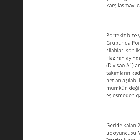
karşılaşmayı c
Portekiz bize 
Grubunda Porte
silahları son 
Haziran ayında
(Divisao A1) a
takımların ka
net anlaşılabi
mümkün değil.
eşleşmeden gal
Geride kalan 2
üç oyuncusu 