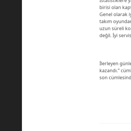
İstatistiklere
birisi olan ka
Genel olarak i
takım oyundan
uzun süreli ko
değil. İyi se
İlerleyen gün
kazandı.” cüml
son cümlesind