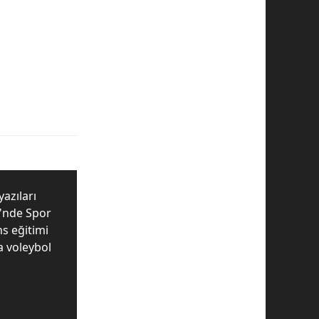
yazıları
i'nde Spor
ns eğitimi
da voleybol