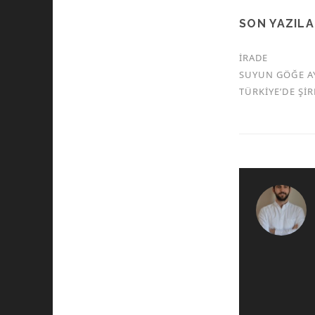
SON YAZIL
İRADE
SUYUN GÖĞE A
TÜRKİYE’DE Şİ