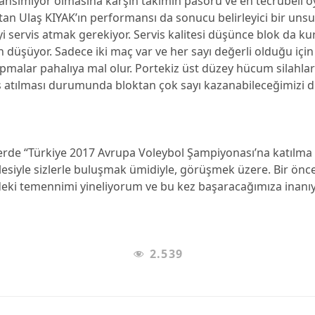
 yansımıyor olmasına karşın takımın pasörü ve en tecrübeli 
ptan Ulaş KIYAK’ın performansı da sonucu belirleyici bir unsur
yi servis atmak gerekiyor. Servis kalitesi düşünce blok da k
 düşüyor. Sadece iki maç var ve her sayı değerli olduğu içi
pmalar pahalıya mal olur. Portekiz üst düzey hücum silahlar
rvis atılması durumunda bloktan çok sayı kazanabileceğimiz
lerde “Türkiye 2017 Avrupa Voleybol Şampiyonası’na katılma
esiyle sizlerle buluşmak ümidiyle, görüşmek üzere. Bir önc
eki temennimi yineliyorum ve bu kez başaracağımıza inanı
2.539