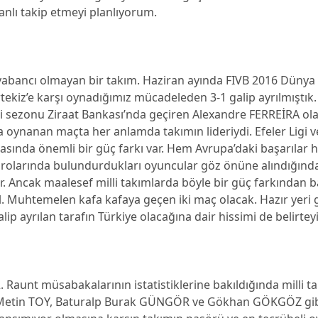
anlı takip etmeyi planlıyorum.
yabancı olmayan bir takım. Haziran ayında FIVB 2016 Dünya 
kiz’e karşı oynadığımız mücadeleden 3-1 galip ayrılmıştık. 
iki sezonu Ziraat Bankası’nda geçiren Alexandre FERREİRA ola
 oynanan maçta her anlamda takımın lideriydi. Efeler Ligi ve
rasında önemli bir güç farkı var. Hem Avrupa’daki başarılar
drolarında bulundurdukları oyuncular göz önüne alındığınd
lir. Ancak maalesef milli takımlarda böyle bir güç farkından
 Muhtemelen kafa kafaya geçen iki maç olacak. Hazır yeri
ip ayrılan tarafın Türkiye olacağına dair hissimi de belirtey
. Raunt müsabakalarının istatistiklerine bakıldığında milli ta
Metin TOY, Baturalp Burak GÜNGÖR ve Gökhan GÖKGÖZ gib