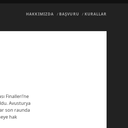
HAKKIMIZDA
BAŞVURU
KURALLAR
 Finalleri’ne
oldu. Avusturya
lar son raunda
meye hak