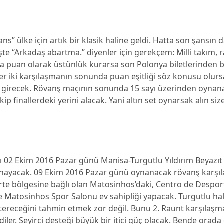
ns” ülke için artık bir klasik haline geldi. Hatta son şansın 
İşte “Arkadaş abartma.” diyenler için gerekçem: Milli takım, r
 puan olarak üstünlük kurarsa son Polonya biletlerinden b
er iki karşılaşmanın sonunda puan eşitliği söz konusu olursa
e girecek. Rövanş maçının sonunda 15 sayı üzerinden oynana
ip finallerdeki yerini alacak. Yani altın set oynarsak alın siz
açı 02 Ekim 2016 Pazar günü Manisa-Turgutlu Yıldırım Beyazıt
nayacak. 09 Ekim 2016 Pazar günü oynanacak rövanş karşıl
rte bölgesine bağlı olan Matosinhos’daki, Centro de Despor
 Matosinhos Spor Salonu ev sahipliği yapacak. Turgutlu ha
tereceğini tahmin etmek zor değil. Bunu 2. Raunt karşılaşma
diler. Seyirci desteği büyük bir itici güç olacak. Bende orada