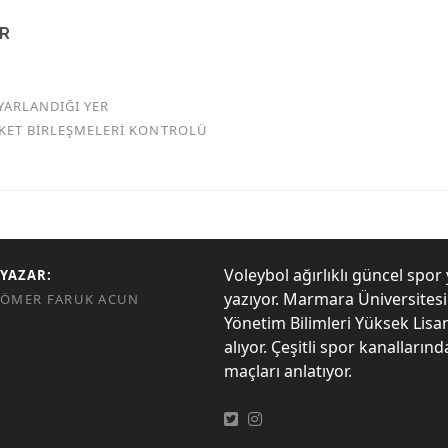
AR
YARLANDIĞI YER
RKET BİRLEŞMELERİ KONTROLÜ
Voleybol ağırlıklı güncel spor 
YAZAR:
yazıyor. Marmara Üniversites
ÖMER FARUK ACUN
Yönetim Bilimleri Yüksek Lisa
alıyor. Çeşitli spor kanalların
maçları anlatıyor.