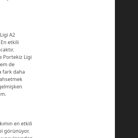
Ligi A2
En etkili
caktır.
 Portekiz Ligi
 hem de
a fark daha
 bahsetmek
 gelmişken
im.
kımın en etkili
i görünüyor.