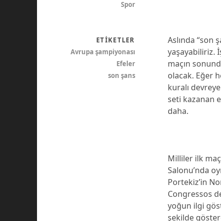
Spor
Aslında “son şa
ETIKETLER
yaşayabiliriz. 
Avrupa şampiyonası
maçın sonunda
Efeler
olacak. Eğer h
son şans
kuralı devrey
seti kazanan ek
daha.
Milliler ilk m
Salonu’nda oy
Portekiz’in No
Congressos de
yoğun ilgi gös
şekilde göster