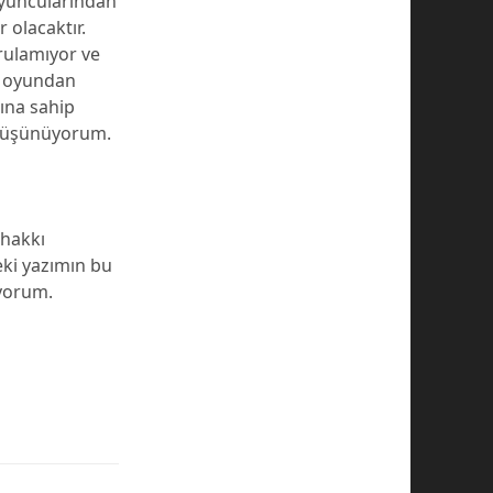
oyuncularından
 olacaktır.
urulamıyor ve
n oyundan
ına sahip
i düşünüyorum.
 hakkı
eki yazımın bu
yorum.