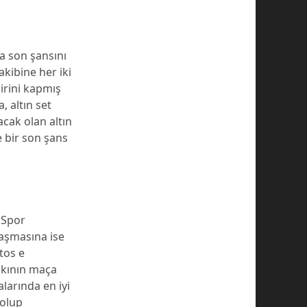
da son şansını
akibine her iki
irini kapmış
, altın set
cak olan altın
e bir son şans
 Spor
aşmasına ise
tos e
lkının maça
larında en iyi
 olup