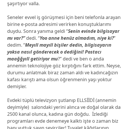
şaşırtıyor valla.
Seneler evvel iş görüşmesi için beni telefonla arayan
birine e-posta adresimi verirken konuştuklarımı
duydu. Sonra yanıma geldi “
Senin evinde bilgisayar
mı var?”
dedi. “
Yoo anne henüz almadım, niye ki?
”
dedim. “
Meyıll mayıll bişiler dedin, bilgisayarın
yoksa nasıl gönderecek o dediğini! Postacı
maağğyıll getiriyor mu
?” dedi ve ben o anda
annemin teknolojiye göz kırptığını fark ettim. Neyse,
durumu anlatmak biraz zaman aldı ve kadıncağızın
kafası karıştı ama olsun öğrenmenin yaşı yoktur
demişler.
Evdeki tüplü televizyon şutlanıp ELLSİİDİ (annemin
deyimiyle) salondaki yerini alınca ve doğal olarak da
2500 kanal olunca, kadına gün doğdu. İzlediği
programları evde denemeye kalktı işte o zaman biz
hapı yuttuk sayın seyirciler! Tuvalet kâğıtlarının