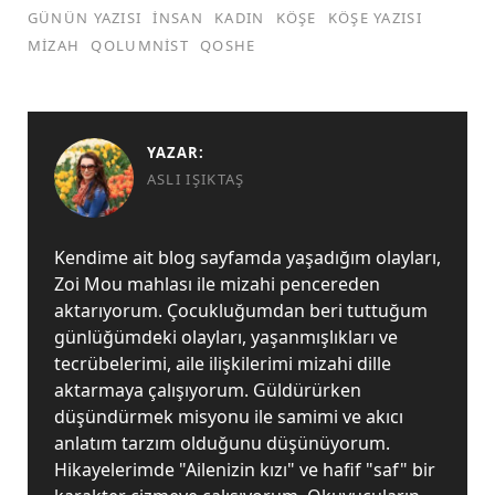
GÜNÜN YAZISI
INSAN
KADIN
KÖŞE
KÖŞE YAZISI
MIZAH
QOLUMNIST
QOSHE
YAZAR:
ASLI IŞIKTAŞ
Kendime ait blog sayfamda yaşadığım olayları,
Zoi Mou mahlası ile mizahi pencereden
aktarıyorum. Çocukluğumdan beri tuttuğum
günlüğümdeki olayları, yaşanmışlıkları ve
tecrübelerimi, aile ilişkilerimi mizahi dille
aktarmaya çalışıyorum. Güldürürken
düşündürmek misyonu ile samimi ve akıcı
anlatım tarzım olduğunu düşünüyorum.
Hikayelerimde "Ailenizin kızı" ve hafif "saf" bir