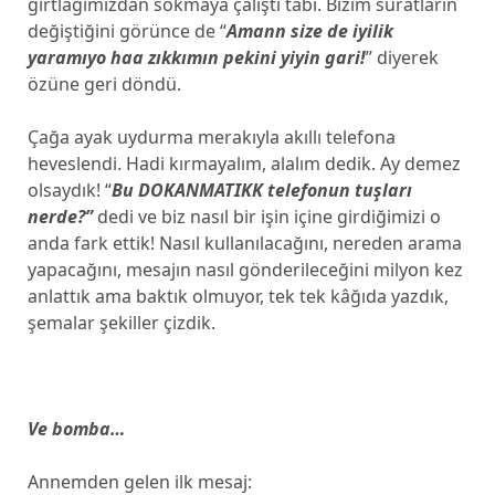
gırtlağımızdan sokmaya çalıştı tabi. Bizim suratların
değiştiğini görünce de “
Amann size de iyilik
yaramıyo haa zıkkımın pekini yiyin gari!
” diyerek
özüne geri döndü.
Çağa ayak uydurma merakıyla akıllı telefona
heveslendi. Hadi kırmayalım, alalım dedik. Ay demez
olsaydık! “
Bu DOKANMATIKK telefonun tuşları
nerde?”
dedi ve biz nasıl bir işin içine girdiğimizi o
anda fark ettik! Nasıl kullanılacağını, nereden arama
yapacağını, mesajın nasıl gönderileceğini milyon kez
anlattık ama baktık olmuyor, tek tek kâğıda yazdık,
şemalar şekiller çizdik.
Ve bomba…
Annemden gelen ilk mesaj: