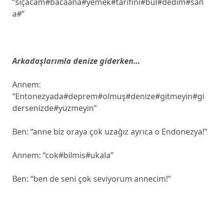
“sıçacam#bacaana#yemek#tarifini#bul#dedim#san
a#”
Arkadaşlarımla denize giderken…
Annem:
“Entonezyada#deprem#olmuş#denize#gitmeyin#gi
dersenizde#yüzmeyin”
Ben: “anne biz oraya çok uzağız ayrıca o Endonezya!”
Annem: “cok#bilmis#ukala”
Ben: “ben de seni çok seviyorum annecim!”