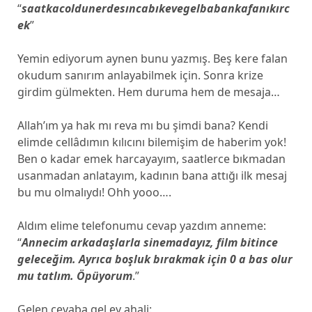
“
saatkacoldunerdesıncabıkevegelbabankafanıkırc
ek
”
Yemin ediyorum aynen bunu yazmış. Beş kere falan
okudum sanırım anlayabilmek için. Sonra krize
girdim gülmekten. Hem duruma hem de mesaja…
Allah’ım ya hak mı reva mı bu şimdi bana? Kendi
elimde cellâdımın kılıcını bilemişim de haberim yok!
Ben o kadar emek harcayayım, saatlerce bıkmadan
usanmadan anlatayım, kadının bana attığı ilk mesaj
bu mu olmalıydı! Ohh yooo….
Aldım elime telefonumu cevap yazdım anneme:
“
Annecim arkadaşlarla sinemadayız, film bitince
geleceğim. Ayrıca boşluk bırakmak için 0 a bas olur
mu tatlım. Öpüyorum
.”
Gelen cevaba gel ey ahali: