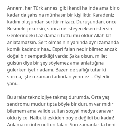
Annem, her Türk annesi gibi kendi halinde ama bir o
kadar da şahsına münhasır bir kişiliktir. Karadeniz
kadını oluşundan serttir mizacı. Duruşundan, önce
Besmele çekersin, sonra ne isteyeceksen istersin.
Genlerindeki Laz damarı tuttu mu öldür Allah laf
anlatamazsın. Sert olmasının yanında aynı zamanda
komik kadındır haa.. Espri falan nedir bilmez ancak
doğal bir sempatikliği vardır. Şaka olsun, millet
gülsün diye bir şey söylemez ama anlattığına
gülerken işetir adamı. Bazen de saflığı tutar ki
sorma, işte o zaman tadından yenmez… Öyledir
yani…
Bu aralar teknolojiye takmış durumda. Orta yaş
sendromu mudur tıpta böyle bir durum var mıdır
bilemem ama valide sultan sosyal medya canavarı
oldu iyice. Hâlbuki eskiden böyle değildi bu kadın!
Anlamazdı internetten falan. Son zamanlarda beni