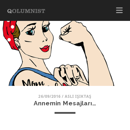
26/09/2016
/
ASLI IŞIKTAŞ
Annemin Mesajları…