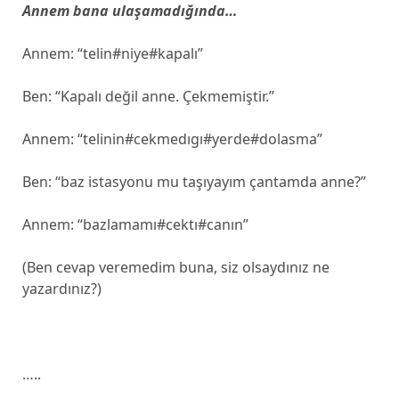
Annem bana ulaşamadığında…
Annem: “telin#niye#kapalı”
Ben: “Kapalı değil anne. Çekmemiştir.”
Annem: “telinin#cekmedıgı#yerde#dolasma”
Ben: “baz istasyonu mu taşıyayım çantamda anne?”
Annem: “bazlamamı#cektı#canın”
(Ben cevap veremedim buna, siz olsaydınız ne
yazardınız?)
…..