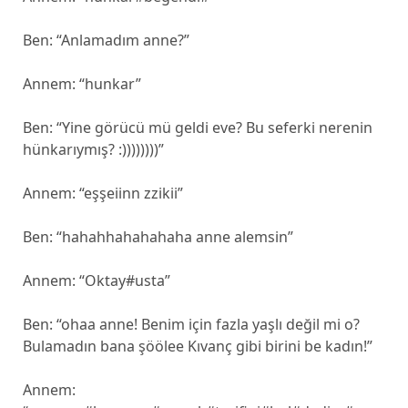
Ben: “Anlamadım anne?”
Annem: “hunkar”
Ben: “Yine görücü mü geldi eve? Bu seferki nerenin
hünkarıymış? :))))))))”
Annem: “eşşeiinn zzikii”
Ben: “hahahhahahahaha anne alemsin”
Annem: “Oktay#usta”
Ben: “ohaa anne! Benim için fazla yaşlı değil mi o?
Bulamadın bana şöölee Kıvanç gibi birini be kadın!”
Annem: