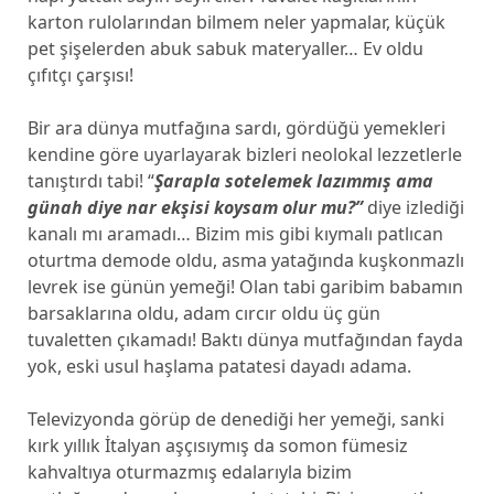
karton rulolarından bilmem neler yapmalar, küçük
pet şişelerden abuk sabuk materyaller… Ev oldu
çıfıtçı çarşısı!
Bir ara dünya mutfağına sardı, gördüğü yemekleri
kendine göre uyarlayarak bizleri neolokal lezzetlerle
tanıştırdı tabi! “
Şarapla sotelemek lazımmış ama
günah diye nar ekşisi koysam olur mu?”
diye izlediği
kanalı mı aramadı… Bizim mis gibi kıymalı patlıcan
oturtma demode oldu, asma yatağında kuşkonmazlı
levrek ise günün yemeği! Olan tabi garibim babamın
barsaklarına oldu, adam cırcır oldu üç gün
tuvaletten çıkamadı! Baktı dünya mutfağından fayda
yok, eski usul haşlama patatesi dayadı adama.
Televizyonda görüp de denediği her yemeği, sanki
kırk yıllık İtalyan aşçısıymış da somon fümesiz
kahvaltıya oturmazmış edalarıyla bizim