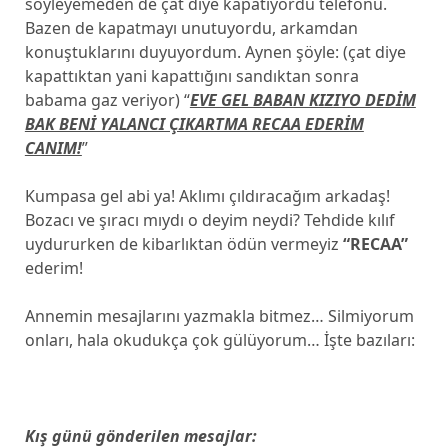
söyleyemeden de çat diye kapatıyordu telefonu.
Bazen de kapatmayı unutuyordu, arkamdan
konuştuklarını duyuyordum. Aynen şöyle: (çat diye
kapattıktan yani kapattığını sandıktan sonra
babama gaz veriyor) “
EVE GEL BABAN KIZIYO DEDİM
BAK BENİ YALANCI ÇIKARTMA RECAA EDERİM
CANIM!
”
Kumpasa gel abi ya! Aklımı çıldıracağım arkadaş!
Bozacı ve şıracı mıydı o deyim neydi? Tehdide kılıf
uydururken de kibarlıktan ödün vermeyiz
“RECAA”
ederim!
Annemin mesajlarını yazmakla bitmez… Silmiyorum
onları, hala okudukça çok gülüyorum… İşte bazıları:
Kış günü gönderilen mesajlar: