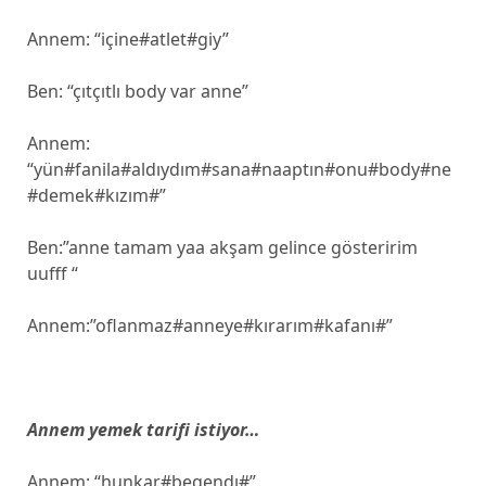
Annem: “içine#atlet#giy”
Ben: “çıtçıtlı body var anne”
Annem:
“yün#fanila#aldıydım#sana#naaptın#onu#body#ne
#demek#kızım#”
Ben:”anne tamam yaa akşam gelince gösteririm
uufff “
Annem:”oflanmaz#anneye#kırarım#kafanı#”
Annem yemek tarifi istiyor…
Annem: “hunkar#begendı#”