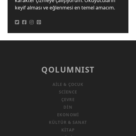
karakter çizmeye çalışıyorum. Okuyucuların
keyif alması ve eğlenmesi en temel amacım.
QOLUMNIST
AILE & ÇOCUK
SCIENCE
ÇEVRE
DIN
EKONOMI
KÜLTÜR & SANAT
KITAP