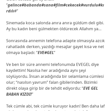
“
gelince#babanda#sana#film#cekecek#vurdulu#kı
rdılı
#”
Sinemada koca salonda anıra anıra güldüm deli gibi.
Ay bu kadın beni gülmekten öldürecek Allahım ya…
Sonrasında annemin telefona adapte olmasıyla azcık
rahatladık derken, yazdığı mesajlar gayet kısa ve net
olmaya başladı: “
EVE#GEL
”
Ve ben bir süre annemi telefonumda EVEGEL diye
kaydettim! Nasılsa her aradığında aynı şeyi
söylüyordu. İnsan aradığında bir selamlama cümlesi
olur; “nasılsın yavrum” falan gibilerinden. Bizimki
direkt olaya girip bir de tehdit ediyordu: “
EVE GEL
BABAN KIZDI!
”
Tek cümle abi, tek cümle kuruyor kadın! Ben daha laf