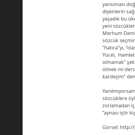
yansıması doğa
diyenlerin sağc
yaşadık bu üke
yeni sözcükler
Merhum Demire
sözcük seçmini
“hatıra”yı, “ol
Yücel, Hamlet
olmamak” şekli
ölmek mi dersi
kardeşim” dem
Yanılmıyorsam 
sözcüklere öyl
zorlamadan iç
“aynası iştir k
Görsel: http: