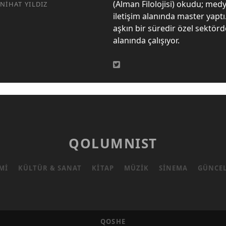
(Alman Filolojisi) okudu; med
NIHAT YILDIZ
iletişim alanında master yaptı. 
aşkın bir süredir özel sektörde
alanında çalışıyor.
QOLUMNIST
MI
KÜLTÜR & SANAT
KITAP
MÜZIK
SINEMA
GÜNCE
QOSHE