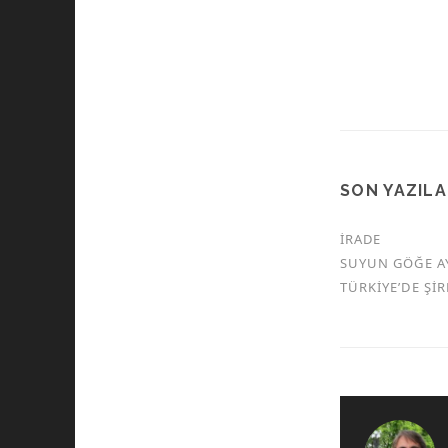
SON YAZIL
İRADE
SUYUN GÖĞE A
TÜRKİYE’DE Şİ