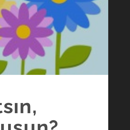
sın,
yusun?