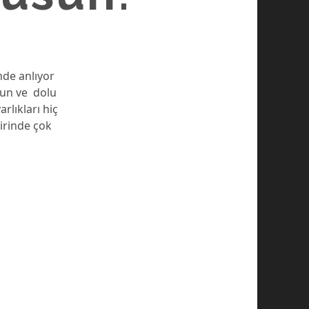
nde anlıyor
zun ve dolu
rlıkları hiç
iirinde çok