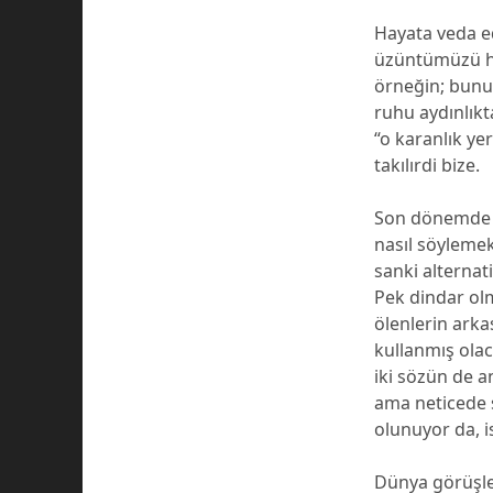
Hayata veda ed
üzüntümüzü haf
örneğin; bunu 
ruhu aydınlık
“o karanlık ye
takılırdi bize.
Son dönemde bi
nasıl söylemek
sanki alternat
Pek dindar olm
ölenlerin arka
kullanmış olac
iki sözün de a
ama neticede 
olunuyor da, i
Dünya görüşler