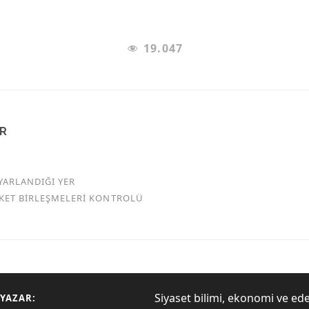
19.047
AR
YARLANDIĞI YER
RKET BİRLEŞMELERİ KONTROLÜ
Siyaset bilimi, ekonomi ve ed
YAZAR: