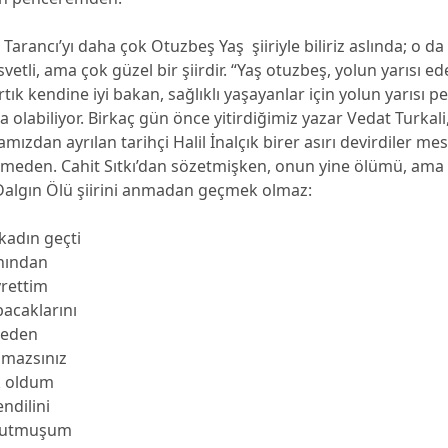
ı Tarancı’yı daha çok Otuzbeş Yaş şiiriyle biliriz aslında; o d
vetli, ama çok güzel bir şiirdir. “Yaş otuzbeş, yolun yarısı ed
rtık kendine iyi bakan, sağlıklı yaşayanlar için yolun yarısı p
da olabiliyor. Birkaç gün önce yitirdiğimiz yazar Vedat Turkali
mızdan ayrılan tarihçi Halil İnalçık birer asırı devirdiler me
eden. Cahit Sıtkı’dan sözetmişken, onun yine ölümü, ama e
ı Dalgın Ölü şiirini anmadan geçmek olmaz:
kadın geçti
nından
rettim
bacaklarını
 eden
nmazsınız
k oldum
ndilini
nutmuşum