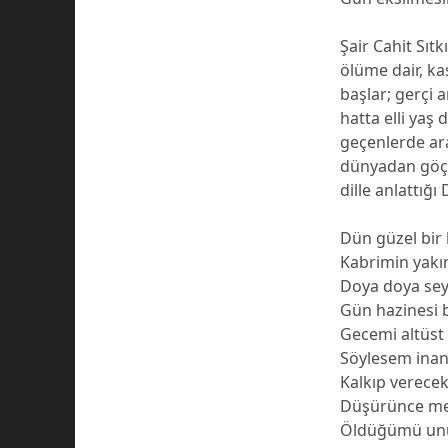
Şair Cahit Sıtk
ölüme dair, kas
başlar; gerçi a
hatta elli yaş 
geçenlerde ara
dünyadan göçm
dille anlattığ
Dün güzel bir 
Kabrimin yakı
Doya doya sey
Gün hazinesi 
Gecemi altüst
Söylesem ina
Kalkıp verece
Düşürünce me
Öldüğümü u