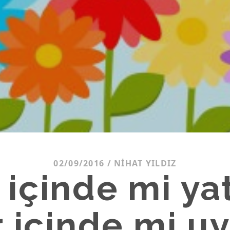
02/09/2016
/
NIHAT YILDIZ
 içinde mi yat
ar içinde mi u