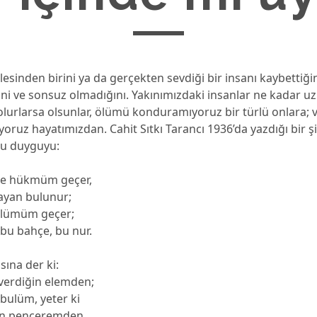
lesinden birini ya da gerçekten sevdiği bir insanı kaybettiği
ni ve sonsuz olmadığını. Yakınımızdaki insanlar ne kadar u
lurlarsa olsunlar, ölümü konduramıyoruz bir türlü onlara; va
iyoruz hayatımızdan. Cahit Sıtkı Tarancı 1936’da yazdığı bir ş
bu duyguyu:
e hükmüm geçer,
ayan bulunur;
ölümüm geçer;
bu bahçe, bu nur.
sına der ki:
verdiğin elemden;
bulüm, yeter ki
in penceremden.