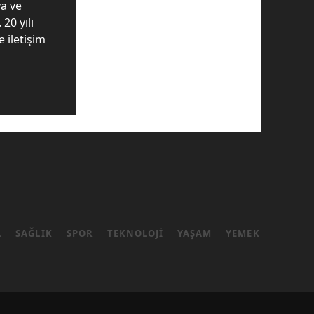
ya ve
20 yılı
 iletişim
L
SAĞLIK
SPOR
TEKNOLOJI
YAŞAM
YEMEK