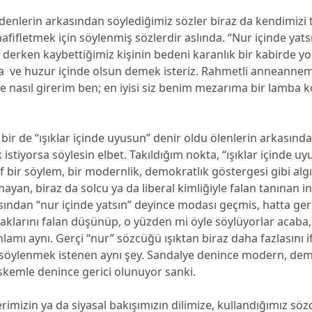
enlerin arkasından söylediğimiz sözler biraz da kendimizi t
ifletmek için söylenmiş sözlerdir aslında. “Nur içinde yats
derken kaybettiğimiz kişinin bedeni karanlık bir kabirde y
ta ve huzur içinde olsun demek isteriz. Rahmetli anneannem
re nasıl girerim ben; en iyisi siz benim mezarıma bir lamba 
r de “ışıklar içinde uyusun” denir oldu ölenlerin arkasında
 istiyorsa söylesin elbet. Takıldığım nokta, “ışıklar içinde 
if bir söylem, bir modernlik, demokratlık göstergesi gibi algı
ayan, biraz da solcu ya da liberal kimliğiyle falan tanınan i
sından “nur içinde yatsın” deyince modası geçmis, hatta geric
aklarını falan düşünüp, o yüzden mi öyle söylüyorlar acaba,
nlamı aynı. Gerçi “nur” sözcüğü ışıktan biraz daha fazlasını i
söylenmek istenen aynı şey. Sandalye denince modern, de
skemle denince gerici olunuyor sanki.
imizin ya da siyasal bakışımızın dilimize, kullandığımız söz