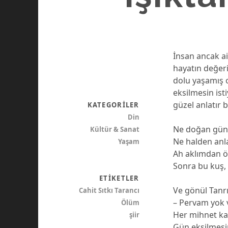
İnsan ancak ai
hayatın değeri
dolu yaşamış o
eksilmesin ist
güzel anlatır 
KATEGORILER
Din
Ne doğan gün
Kültür & Sanat
Ne halden anl
Yaşam
Ah aklımdan 
Sonra bu kuş, 
ETIKETLER
Ve gönül Tanrı
Cahit Sıtkı Tarancı
– Pervam yok 
Ölüm
Her mihnet ka
şiir
Gün eksilmes