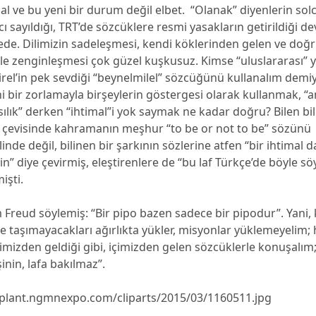
l ve bu yeni bir durum değil elbet. “Olanak” diyenlerin sol
ı sayıldığı, TRT’de sözcüklere resmi yasakların getirildiği dev
de. Dilimizin sadeleşmesi, kendi köklerinden gelen ve doğr
le zenginleşmesi çok güzel kuşkusuz. Kimse “uluslararası” 
l’in pek sevdiği “beynelmilel” sözcüğünü kullanalım demi
 bir zorlamayla birşeylerin göstergesi olarak kullanmak, “a
asılık” derken “ihtimal”i yok saymak ne kadar doğru? Bilen bili
 çevisinde kahramanın meşhur “to be or not to be” sözünü
nde değil, bilinen bir şarkının sözlerine atfen “bir ihtimal 
n” diye çevirmiş, eleştirenlere de “bu laf Türkçe’de böyle sö
işti.
Freud söylemiş: “Bir pipo bazen sadece bir pipodur”. Yani, 
e taşımayacakları ağırlıkta yükler, misyonlar yüklemeyelim; 
imizden geldiği gibi, içimizden gelen sözcüklerle konuşalı
işinin, lafa bakılmaz”.
//plant.ngmnexpo.com/cliparts/2015/03/1160511.jpg