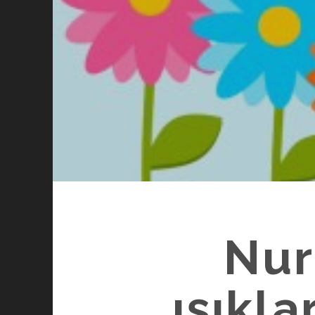
Nur
ışıkl