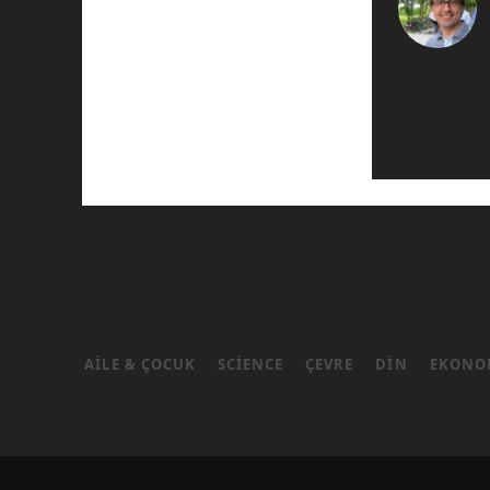
AILE & ÇOCUK
SCIENCE
ÇEVRE
DIN
EKONO