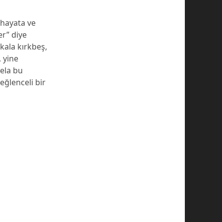
a hayata ve
er” diye
ekala kırkbeş,
, yine
sela bu
ğlenceli bir