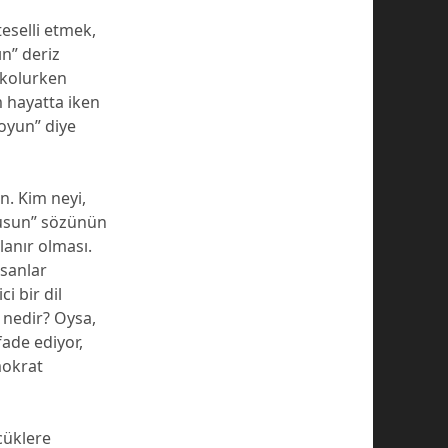
eselli etmek,
ın” deriz
okolurken
 hayatta iken
koyun” diye
n. Kim neyi,
uyusun” sözünün
lanır olması.
nsanlar
i bir dil
 nedir? Oysa,
fade ediyor,
mokrat
cüklere