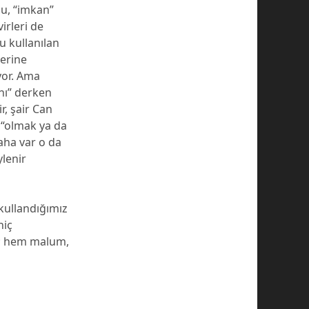
cu, “imkan”
irleri de
u kullanılan
yerine
yor. Ama
nı” derken
r, şair Can
 “olmak ya da
daha var o da
ylenir
kullandığımız
hiç
m; hem malum,