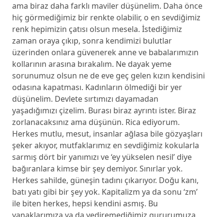
ama biraz daha farklı maviler düşünelim. Daha önce
hiç görmediğimiz bir renkte olabilir, o en sevdiğimiz
renk hepimizin çatısı olsun mesela. İstediğimiz
zaman oraya çıkıp, sonra kendimizi bulutlar
üzerinden onlara güvenerek anne ve babalarımızın
kollarının arasına bırakalım. Ne dayak yeme
sorunumuz olsun ne de eve geç gelen kızın kendisini
odasına kapatması. Kadınların ölmediği bir yer
düşünelim. Devlete sırtımızı dayamadan
yaşadığımızı çizelim. Burası biraz ayrıntı ister. Biraz
zorlanacaksınız ama düşünün. Rica ediyorum.
Herkes mutlu, mesut, insanlar ağlasa bile gözyaşları
şeker akıyor, mutfaklarımız en sevdiğimiz kokularla
sarmış dört bir yanımızı ve ‘ey yükselen nesil’ diye
bağıranlara kimse bir şey demiyor. Sınırlar yok.
Herkes sahilde, güneşin tadını çıkarıyor. Doğu kanı,
batı yatı gibi bir şey yok. Kapitalizm ya da sonu ‘zm’
ile biten herkes, hepsi kendini asmış. Bu
yanaklarımıza ya da yediremediğimiz gururumuza