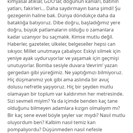
kimyasal atıklar, GDO’lar, doğunun kanları, batının
yatları, fakirleri… Daha saydırmayın bana şimdi! Şu
gezegenin haline bak. Dünya döndükçe daha da
bataklığa batıyoruz. Dibe doğru, başladığımız yere
doğru, büyük patlamaların olduğu o zamanlara
kadar uzanıyor bu saçmalık. Kimse mutlu değil.
Haberler, gazeteler, ülkeler, belgeseller hepsi can
sıkıyor. Millet unutmaya çabalıyor. Eskiyi silmek için
yeniye ayak uyduruyorlar ve yaşamak için geçmişi
unutuyorlar. Bomba sesiyle duvara ‘devrim’ yazan
gergedan gibi yüreğimiz. Ne yaptığımızı bilmiyoruz.
Hiç düşmanımız yok gibi ama aslında bir avuç
dolusu nefretle yaşıyoruz. Hiç bir şeyden mutlu
olamayan bir toplum var kaldırımın her metresinde.
Sizi sevmeli miyim? Ya da içimde benden kaç tane
olduğunu bilmeyen adamlara kızgın olmalıyım mı?
Bir kaç sene evvel böyle şeyler var mıydı? Nasıl mutlu
oluyordum ben? Kalbim nasıl temiz kan
pompalıyordu? Düşünmeden nasıl nefesle