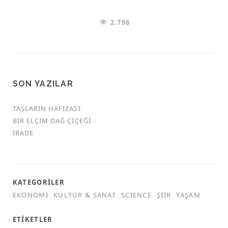
2.796
SON YAZILAR
TAŞLARIN HAFIZASI
BIR ELÇIM DAĞ ÇIÇEĞI
İRADE
KATEGORILER
EKONOMI
KÜLTÜR & SANAT
SCIENCE
ŞIIR
YAŞAM
ETIKETLER