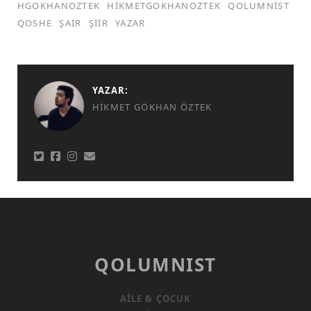
HGOKHANOZTEK
HIKMETGOKHANOZTEK
QOLUMNIST
QOSHE
ŞAIR
ŞIIR
YAZAR
YAZAR:
HIKMET GÖKHAN ÖZTEK
QOLUMNIST
AILE & ÇOCUK