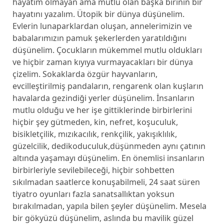
hayatım olmayan ama mutlu olan başka birinin bir
hayatını yazalım. Ütopik bir dünya düşünelim.
Evlerin lunaparklardan oluşan, annelerimizin ve
babalarımızın pamuk şekerlerden yaratıldığını
düşünelim. Çocukların mükemmel mutlu oldukları
ve hiçbir zaman kıyıya vurmayacakları bir dünya
çizelim. Sokaklarda özgür hayvanların,
evcilleştirilmiş pandaların, rengarenk olan kuşların
havalarda gezindiği yerler düşünelim. İnsanların
mutlu olduğu ve her işe gittiklerinde birbirlerini
hiçbir şey gütmeden, kin, nefret, koşuculuk,
bisikletçilik, mızıkacılık, renkçilik, yakışıklılık,
güzelcilik, dedikoduculuk,düşünmeden aynı çatının
altında yaşamayı düşünelim. En önemlisi insanların
birbirleriyle sevilebileceği, hiçbir sohbetten
sıkılmadan saatlerce konuşabilmeli, 24 saat süren
tiyatro oyunları fazla sanatsallıktan yoksun
bırakılmadan, yapıla bilen şeyler düşünelim. Mesela
bir gökyüzü düşünelim, aslında bu mavilik güzel