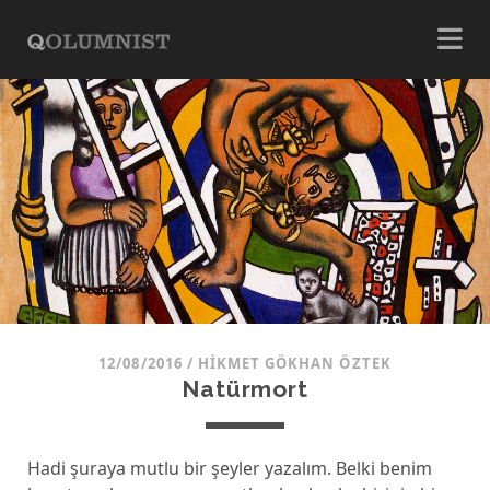
12/08/2016
/
HIKMET GÖKHAN ÖZTEK
Natürmort
Hadi şuraya mutlu bir şeyler yazalım. Belki benim