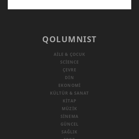
MEDYADA
KORUNMA
KILAVUZU
QOLUMNIST
AILE & ÇOCUK
SCIENCE
ÇEVRE
DIN
EKONOMI
KÜLTÜR & SANAT
KITAP
MÜZIK
SINEMA
GÜNCEL
SAĞLIK