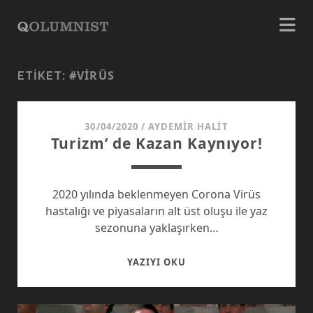
#VIRÜS
ETIKET:
30/04/2020
/
AYDEMIR HALIT
Turizm’ de Kazan Kaynıyor!
2020 yılında beklenmeyen Corona Virüs
hastalığı ve piyasaların alt üst oluşu ile yaz
sezonuna yaklaşırken…
TURIZM’
YAZIYI OKU
DE
KAZAN
KAYNIYOR!