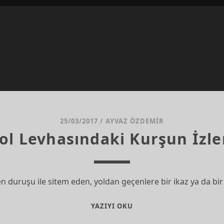
25/03/2017
/
AYVAZ ÖZDEMIR
ol Levhasındaki Kurşun İzle
 duruşu ile sitem eden, yoldan geçenlere bir ikaz ya da bi
YOL
YAZIYI OKU
LEVHASINDAKI