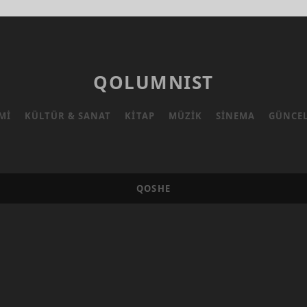
KURŞUN
İZLERI
QOLUMNIST
MI
KÜLTÜR & SANAT
KITAP
MÜZIK
SINEMA
GÜNCE
QOSHE