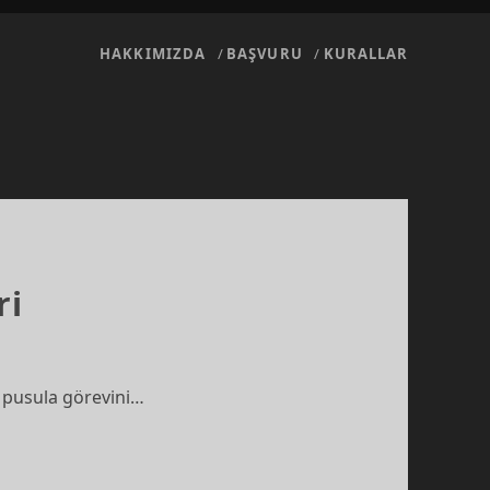
HAKKIMIZDA
BAŞVURU
KURALLAR
ri
r pusula görevini…