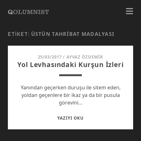
ÜSTÜN TAHRIBAT MADALYASI
ETIKET:
25/03/2017
/
AYVAZ ÖZDEMIR
Yol Levhasındaki Kurşun İzleri
Yanından geçerken duruşu ile sitem eden,
yoldan geçenlere bir ikaz ya da bir pusula
görevini…
YOL
YAZIYI OKU
LEVHASINDAKI
KURŞUN
İZLERI