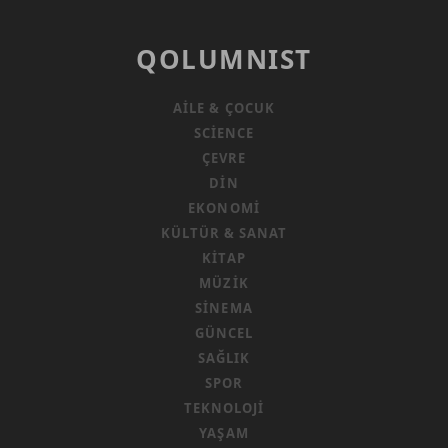
QOLUMNIST
AILE & ÇOCUK
SCIENCE
ÇEVRE
DIN
EKONOMI
KÜLTÜR & SANAT
KITAP
MÜZIK
SINEMA
GÜNCEL
SAĞLIK
SPOR
TEKNOLOJI
YAŞAM