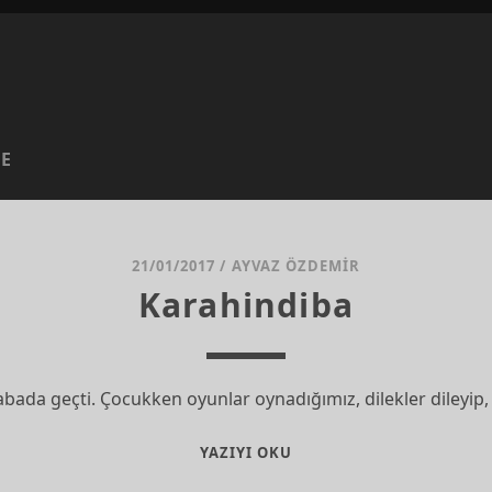
CE
21/01/2017
/
AYVAZ ÖZDEMIR
Karahindiba
bada geçti. Çocukken oyunlar oynadığımız, dilekler dileyip,
KARAHINDIBA
YAZIYI OKU