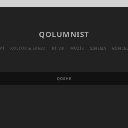
QOLUMNIST
MI
KÜLTÜR & SANAT
KITAP
MÜZIK
SINEMA
GÜNCE
QOSHE