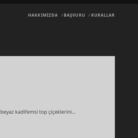
HAKKIMIZDA
BAŞVURU
KURALLAR
 beyaz kadifemsi top çiçeklerini…