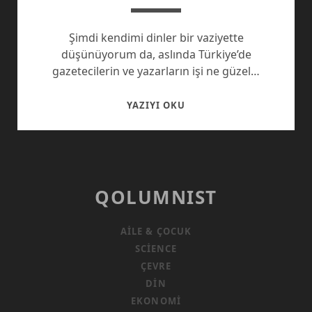
Şimdi kendimi dinler bir vaziyette
düşünüyorum da, aslında Türkiye’de
gazetecilerin ve yazarların işi ne güzel…
“SOFRADA
YAZIYI OKU
TUZUMUZ
BULUNSUN”
DEDILER
QOLUMNIST
AILE & ÇOCUK
SCIENCE
ÇEVRE
DIN
EKONOMI