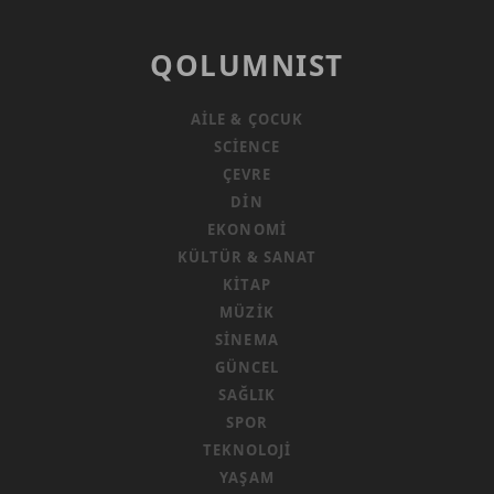
QOLUMNIST
AILE & ÇOCUK
SCIENCE
ÇEVRE
DIN
EKONOMI
KÜLTÜR & SANAT
KITAP
MÜZIK
SINEMA
GÜNCEL
SAĞLIK
SPOR
TEKNOLOJI
YAŞAM