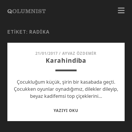
RADIKA
ETIKET:
21/01/2017
/
AYVAZ ÖZDEMIR
Karahindiba
Çocukluğum küçük, şirin bir kasabada geçti.
Çocukken oyunlar oynadığımız, dilekler dileyip,
beyaz kadifemsi top çiçeklerini…
KARAHINDIBA
YAZIYI OKU