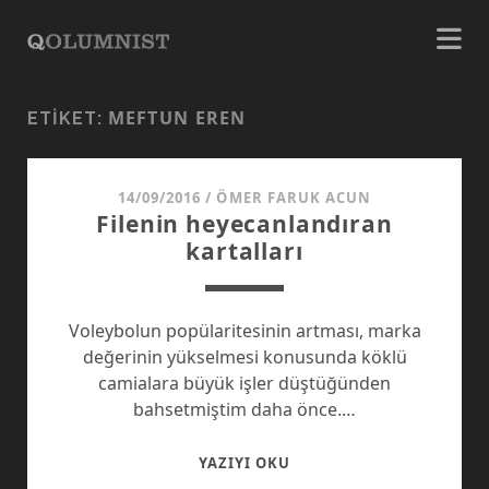
MEFTUN EREN
ETIKET:
14/09/2016
/
ÖMER FARUK ACUN
Filenin heyecanlandıran
kartalları
Voleybolun popülaritesinin artması, marka
değerinin yükselmesi konusunda köklü
camialara büyük işler düştüğünden
bahsetmiştim daha önce.…
FILENIN
YAZIYI OKU
HEYECANLANDIRAN