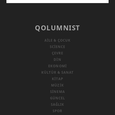
KARTALLARI
QOLUMNIST
AILE & ÇOCUK
SCIENCE
ÇEVRE
DIN
EKONOMI
KÜLTÜR & SANAT
KITAP
MÜZIK
SINEMA
GÜNCEL
SAĞLIK
SPOR