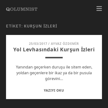
KURŞUN IZLERI
ETIKET:
25/03/2017
/
AYVAZ ÖZDEMIR
Yol Levhasındaki Kurşun İzleri
Yanından geçerken duruşu ile sitem eden,
yoldan geçenlere bir ikaz ya da bir pusula
görevini…
YOL
YAZIYI OKU
LEVHASINDAKI
KURŞUN
İZLERI