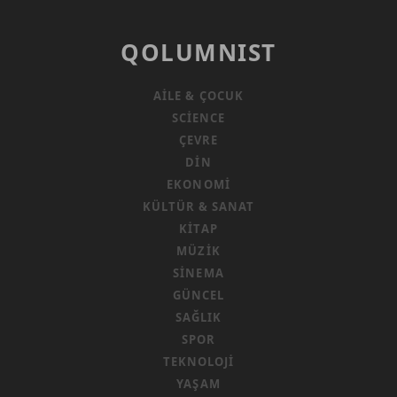
QOLUMNIST
AILE & ÇOCUK
SCIENCE
ÇEVRE
DIN
EKONOMI
KÜLTÜR & SANAT
KITAP
MÜZIK
SINEMA
GÜNCEL
SAĞLIK
SPOR
TEKNOLOJI
YAŞAM