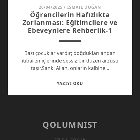
26/04/2025
/
İSMAIL DOĞAN
Öğrencilerin Hafızlıkta
Zorlanması: Eğitimcilere ve
Ebeveynlere Rehberlik-1
Bazı çocuklar vardır; doğdukları andan
itibaren içlerinde sessiz bir düzen arzusu
taşır.Sanki Allah, onların kalbine…
ÖĞRENCILERIN
YAZIYI OKU
HAFIZLIKTA
ZORLANMASI:
EĞITIMCILERE
VE
EBEVEYNLERE
QOLUMNIST
REHBERLIK-
1