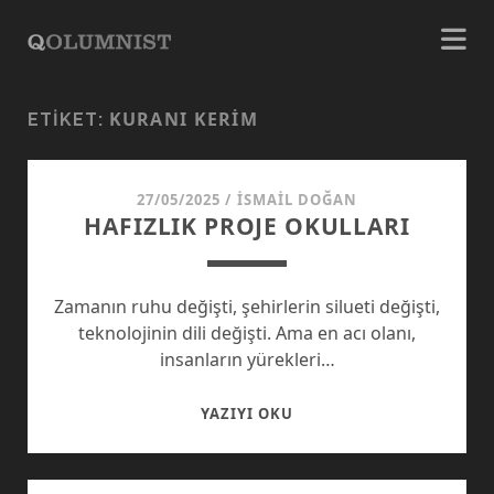
KURANI KERIM
ETIKET:
27/05/2025
/
İSMAIL DOĞAN
HAFIZLIK PROJE OKULLARI
Zamanın ruhu değişti, şehirlerin silueti değişti,
teknolojinin dili değişti. Ama en acı olanı,
insanların yürekleri…
HAFIZLIK
YAZIYI OKU
PROJE
OKULLARI