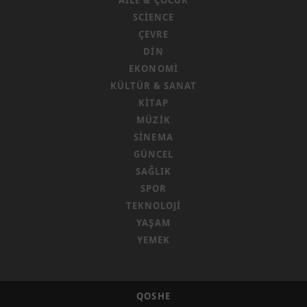
AILE & ÇOCUK
SCIENCE
ÇEVRE
DIN
EKONOMI
KÜLTÜR & SANAT
KITAP
MÜZIK
SINEMA
GÜNCEL
SAĞLIK
SPOR
TEKNOLOJI
YAŞAM
YEMEK
QOSHE