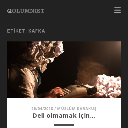
KAFKA
ETIKET:
26/04/2018
/
MÜSLÜM KARAKUŞ
Deli olmamak için…