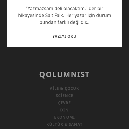
“Yazmazsam deli olacaktım.” der bir
hikayesinde Sait Faik. Her yazar için durum
bundan farklı değildir…
DELI
YAZIYI OKU
OLMAMAK
IÇIN…
QOLUMNIST
AILE & ÇOCUK
SCIENCE
ÇEVRE
DIN
EKONOMI
KÜLTÜR & SANAT