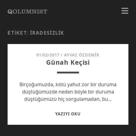
İRADESIZLIK
ETIKET:
01/02/2017
/
AYVAZ ÖZDEMIR
Günah Keçisi
Birçoğumuzda, kötü yahut zor bir duruma
düştüğümüzde neden böyle bir duruma
düştüğümüzü hiç sorgulamadan, bu…
GÜNAH
YAZIYI OKU
KEÇISI