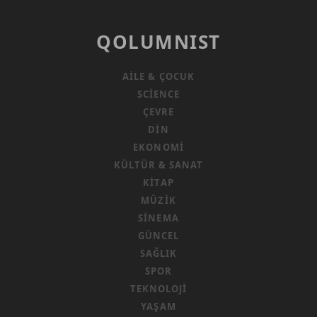
QOLUMNIST
AILE & ÇOCUK
SCIENCE
ÇEVRE
DIN
EKONOMI
KÜLTÜR & SANAT
KITAP
MÜZIK
SINEMA
GÜNCEL
SAĞLIK
SPOR
TEKNOLOJI
YAŞAM