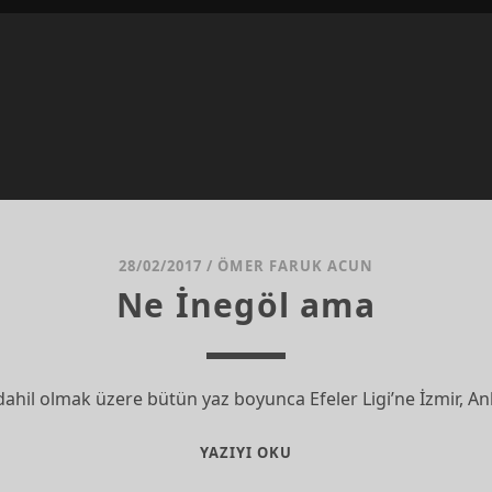
28/02/2017
/
ÖMER FARUK ACUN
Ne İnegöl ama
ahil olmak üzere bütün yaz boyunca Efeler Ligi’ne İzmir, A
NE
YAZIYI OKU
İNEGÖL