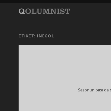
INEGÖL
ETIKET:
Sezonun başı da d