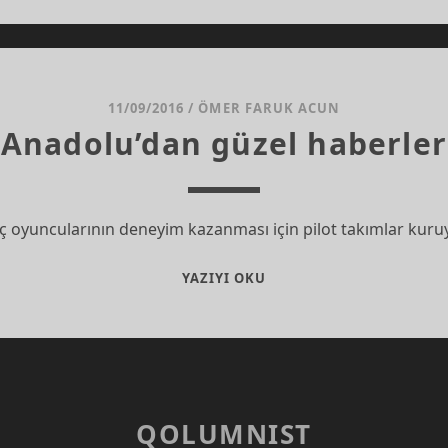
AMA
11/09/2016
/
ÖMER FARUK ACUN
Anadolu’dan güzel haberler
enç oyuncularının deneyim kazanması için pilot takımlar kuruy
ANADOLU’DAN
YAZIYI OKU
GÜZEL
HABERLER
QOLUMNIST