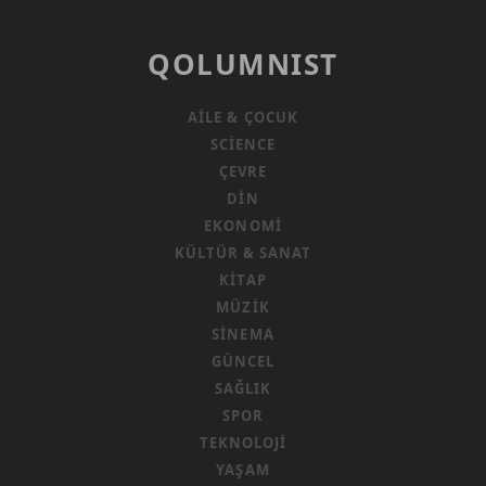
QOLUMNIST
AILE & ÇOCUK
SCIENCE
ÇEVRE
DIN
EKONOMI
KÜLTÜR & SANAT
KITAP
MÜZIK
SINEMA
GÜNCEL
SAĞLIK
SPOR
TEKNOLOJI
YAŞAM