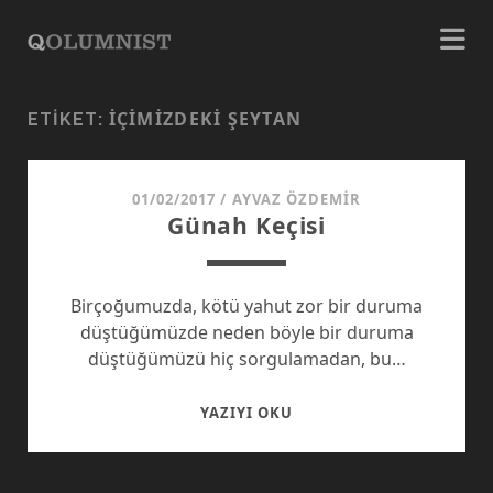
İÇIMIZDEKI ŞEYTAN
ETIKET:
01/02/2017
/
AYVAZ ÖZDEMIR
Günah Keçisi
Birçoğumuzda, kötü yahut zor bir duruma
düştüğümüzde neden böyle bir duruma
düştüğümüzü hiç sorgulamadan, bu…
GÜNAH
YAZIYI OKU
KEÇISI