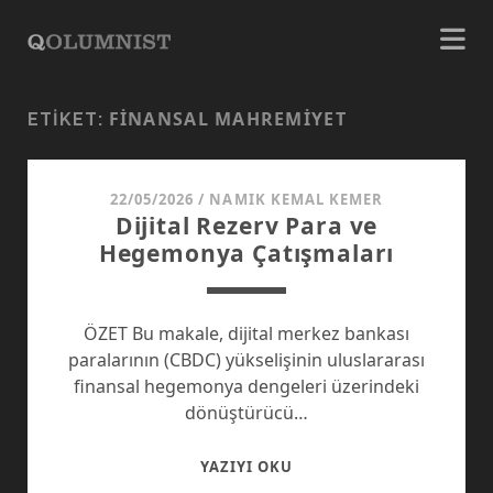
FINANSAL MAHREMIYET
ETIKET:
22/05/2026
/
NAMIK KEMAL KEMER
Dijital Rezerv Para ve
Hegemonya Çatışmaları
ÖZET Bu makale, dijital merkez bankası
paralarının (CBDC) yükselişinin uluslararası
finansal hegemonya dengeleri üzerindeki
dönüştürücü…
DIJITAL
YAZIYI OKU
REZERV