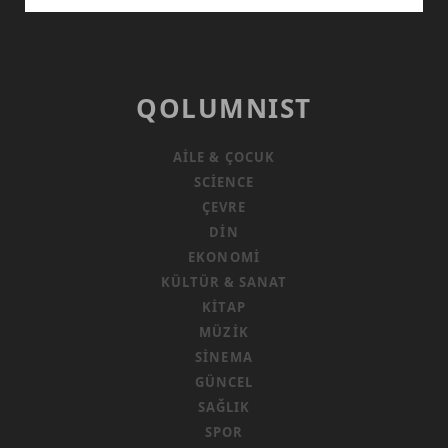
PARA
VE
HEGEMONYA
ÇATIŞMALARI
QOLUMNIST
AILE & ÇOCUK
SCIENCE
ÇEVRE
DIN
EKONOMI
KÜLTÜR & SANAT
KITAP
MÜZIK
SINEMA
GÜNCEL
SAĞLIK
SPOR